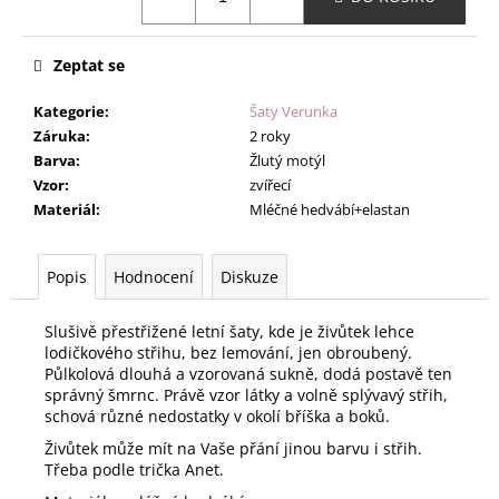
Zeptat se
Kategorie
:
Šaty Verunka
Záruka
:
2 roky
Barva
:
Žlutý motýl
Vzor
:
zvířecí
Materiál
:
Mléčné hedvábí+elastan
Popis
Hodnocení
Diskuze
Slušivě přestřižené letní šaty, kde je živůtek lehce
lodičkového střihu, bez lemování, jen obroubený.
Půlkolová dlouhá a vzorovaná sukně, dodá postavě ten
správný šmrnc. Právě vzor látky a volně splývavý střih,
schová různé nedostatky v okolí bříška a boků.
Živůtek může mít na Vaše přání jinou barvu i střih.
Třeba podle trička Anet.