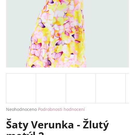
a
j
í
t
?
HLEDAT
D
o
p
Průměrné
Neohodnoceno
Podrobnosti hodnocení
hodnocení
o
Šaty Verunka - Žlutý
produktu
r
je
u
0,0