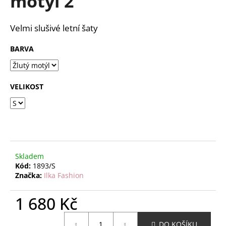
motýl 2
č
z
u
5
j
hvězdiček.
Velmi slušivé letní šaty
e
m
BARVA
e
VELIKOST
Skladem
Kód:
1893/S
Značka:
Ilka Fashion
1 680 Kč
Měrná
DO KOŠÍKU
cena: