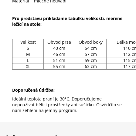
Materiál : mléčné hedvábí
Pro představu přikládáme tabulku velikostí, měřené
ležící na stole:
Velikost
Obvod prsa
Obvod boky
Délka mo
S
40 cm
54 cm
110 c
M
46 cm
57 cm
112 c
L
51 cm
59 cm
115 c
XL
55 cm
63 cm
117 c
Doporučená údržba:
Ideální teplota praní je 30°C. Doporučujeme
nepoužívat bělící prostředky ani sušičku. Osvědčilo se
nám žehlení na jemný program.
Z
á