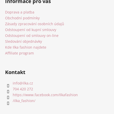
Informace pro vás
p
a
Doprava a platba
t
Obchodní podmínky
í
Zásady zpracování osobních údajů
Odstoupení od kupní smlouvy
Odstoupení od smlouvy on-line
Sledování objednávky
Kde Ilka fashion najdete
Affiliate program
Kontakt
info
@
ilka.cz
704 420 272
https://www.facebook.com/Ilkafashion
/ilka_fashion/