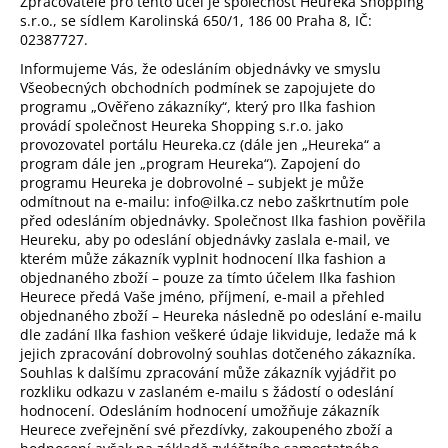
Zpracovatele pro tento účel je společnost Heureka Shopping
s.r.o., se sídlem Karolinská 650/1, 186 00 Praha 8, IČ:
02387727.
Informujeme Vás, že odesláním objednávky ve smyslu
Všeobecných obchodních podmínek se zapojujete do
programu „Ověřeno zákazníky“, který pro Ilka fashion
provádí společnost Heureka Shopping s.r.o. jako
provozovatel portálu Heureka.cz (dále jen „Heureka“ a
program dále jen „program Heureka“). Zapojení do
programu Heureka je dobrovolné – subjekt je může
odmítnout na e-mailu: info@ilka.cz nebo zaškrtnutím pole
před odesláním objednávky. Společnost Ilka fashion pověřila
Heureku, aby po odeslání objednávky zaslala e-mail, ve
kterém může zákazník vyplnit hodnocení Ilka fashion a
objednaného zboží – pouze za tímto účelem Ilka fashion
Heurece předá Vaše jméno, příjmení, e-mail a přehled
objednaného zboží – Heureka následně po odeslání e-mailu
dle zadání Ilka fashion veškeré údaje likviduje, ledaže má k
jejich zpracování dobrovolný souhlas dotčeného zákazníka.
Souhlas k dalšímu zpracování může zákazník vyjádřit po
rozkliku odkazu v zaslaném e-mailu s žádostí o odeslání
hodnocení. Odesláním hodnocení umožňuje zákazník
Heurece zveřejnění své přezdívky, zakoupeného zboží a