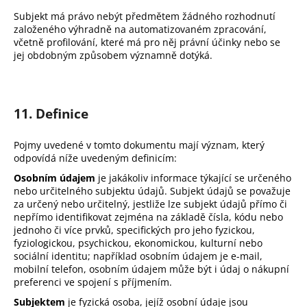
Subjekt má právo nebýt předmětem žádného rozhodnutí
založeného výhradně na automatizovaném zpracování,
včetně profilování, které má pro něj právní účinky nebo se
jej obdobným způsobem významně dotýká.
11. Definice
Pojmy uvedené v tomto dokumentu mají význam, který
odpovídá níže uvedeným definicím:
Osobním údajem
je jakákoliv informace týkající se určeného
nebo určitelného subjektu údajů. Subjekt údajů se považuje
za určený nebo určitelný, jestliže lze subjekt údajů přímo či
nepřímo identifikovat zejména na základě čísla, kódu nebo
jednoho či více prvků, specifických pro jeho fyzickou,
fyziologickou, psychickou, ekonomickou, kulturní nebo
sociální identitu; například osobním údajem je e-mail,
mobilní telefon, osobním údajem může být i údaj o nákupní
preferenci ve spojení s příjmením.
Subjektem
je fyzická osoba, jejíž osobní údaje jsou