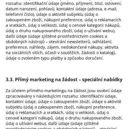
rozsahu: identifikační údaje (jméno, příjmení, titul, oslovení,
datum narození, pohlaví), kontaktní údaje (adresa, e-mail,
telefonní číslo), údaje o aktivitě subjektu (údaj o
zakoupeném zboží, nákupní preference, údaj o reklamacích
a vratkách, údaj o velikosti, údaj o cenové kategorii nákupů,
údaj o druhu nakupovaného zboží, údaj o užívání webu),
další údaje (údaje zjištěné prostřednictvím cookies a
obdobných nástrojů – otevírání newsletterů, odhlášení,
preference, náhledy, zájem, nedokončené nákupy, aktivita
na sociálních sítích, účasti v soutěžích, žádosti o katalog),
údaje o zvoleném typu platby a způsobu doručení.
3.3. Přímý marketing na žádost – speciální nabídky
Za účelem přímého marketingu na žádost jsou osobní údaje
zpracovávány v následujícím rozsahu: identifikační údaje,
kontaktní údaje, údaje o zakoupeném zboží, údaje o aktivitě
subjektu (údaj o zakoupeném zboží, nákupní preference,
údaj o reklamacích a vratkách, údaj o velikosti, údaj o
cenové kategorii nákupů, údaj o druhu nakupovaného zboží,
údaj o užívání webu), další údaje (údaje zjištěné
prostřednictvím cookies a obdobných nástrojů – otevírání