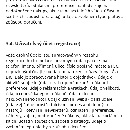
newsletterů, odhlášení, preference, náhledy, zájem,
nedokončené nákupy, aktivita na sociálních sítích, účasti v
soutěžích, žádosti o katalog), údaje o zvoleném typu platby a
způsobu doručení.
3.4. Uživatelský účet (registrace)
Vaše osobní údaje jsou zpracovávány v rozsahu
registračního formuláře, povinnými údaji jsou: e-mail,
telefon, jméno, příjmení, ulice, číslo popisné, město a PSČ;
nepovinnými údaji jsou datum narození, název firmy, IČ a
DIČ. Dále je zpracovávána historie objednávek, údaje o
aktivitě subjektu (údaj o zakoupeném zboží, nákupní
preference, údaj o reklamacích a vratkách, údaj o velikosti,
údaj o cenové kategorii nákupů, údaj o druhu
nakupovaného zboží, údaj o užívání webu), další údaje
(údaje zjištěné prostřednictvím cookies a obdobných
nástrojů – otevírání newsletterů, odhlášení, preference,
náhledy, zájem, nedokončené nákupy, aktivita na sociálních
sítích, účasti v soutěžích, žádosti o katalog), údaje o
zvoleném typu platby a způsobu doručení.