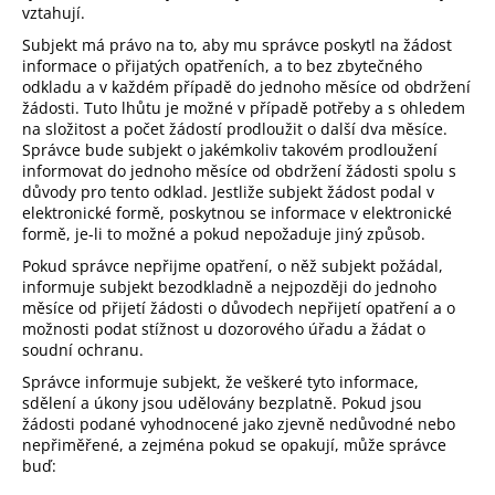
vztahují.
Subjekt má právo na to, aby mu správce poskytl na žádost
informace o přijatých opatřeních, a to bez zbytečného
odkladu a v každém případě do jednoho měsíce od obdržení
žádosti. Tuto lhůtu je možné v případě potřeby a s ohledem
na složitost a počet žádostí prodloužit o další dva měsíce.
Správce bude subjekt o jakémkoliv takovém prodloužení
informovat do jednoho měsíce od obdržení žádosti spolu s
důvody pro tento odklad. Jestliže subjekt žádost podal v
elektronické formě, poskytnou se informace v elektronické
formě, je-li to možné a pokud nepožaduje jiný způsob.
Pokud správce nepřijme opatření, o něž subjekt požádal,
informuje subjekt bezodkladně a nejpozději do jednoho
měsíce od přijetí žádosti o důvodech nepřijetí opatření a o
možnosti podat stížnost u dozorového úřadu a žádat o
soudní ochranu.
Správce informuje subjekt, že veškeré tyto informace,
sdělení a úkony jsou udělovány bezplatně. Pokud jsou
žádosti podané vyhodnocené jako zjevně nedůvodné nebo
nepřiměřené, a zejména pokud se opakují, může správce
buď: