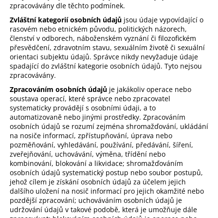
zpracovávány dle těchto podmínek.
Zvláštní kategorií osobních údajů
jsou údaje vypovídající o
rasovém nebo etnickém původu, politických názorech,
členství v odborech, náboženském vyznání či filozofickém
přesvědčení, zdravotním stavu, sexuálním životě či sexuální
orientaci subjektu údajů. Správce nikdy nevyžaduje údaje
spadající do zvláštní kategorie osobních údajů. Tyto nejsou
zpracovávány.
Zpracováním osobních údajů
je jakákoliv operace nebo
soustava operací, které správce nebo zpracovatel
systematicky provádějí s osobními údaji, a to
automatizovaně nebo jinými prostředky. Zpracováním
osobních údajů se rozumí zejména shromažďování, ukládání
na nosiče informací, zpřístupňování, úprava nebo
pozměňování, vyhledávání, používání, předávání, šíření,
zveřejňování, uchovávání, výměna, třídění nebo
kombinování, blokování a likvidace; shromažďováním
osobních údajů systematický postup nebo soubor postupů,
jehož cílem je získání osobních údajů za účelem jejich
dalšího uložení na nosič informací pro jejich okamžité nebo
pozdější zpracování; uchováváním osobních údajů je
udržování údajů v takové podobě, která je umožňuje dále