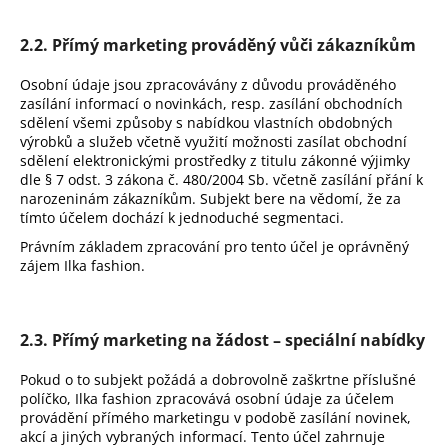
č
u
j
2.2. Přímý marketing prováděný vůči zákazníkům
e
Osobní údaje jsou zpracovávány z důvodu prováděného
m
zasílání informací o novinkách, resp. zasílání obchodních
e
sdělení všemi způsoby s nabídkou vlastních obdobných
výrobků a služeb včetně využití možnosti zasílat obchodní
sdělení elektronickými prostředky z titulu zákonné výjimky
dle § 7 odst. 3 zákona č. 480/2004 Sb. včetně zasílání přání k
narozeninám zákazníkům. Subjekt bere na vědomí, že za
tímto účelem dochází k jednoduché segmentaci.
Právním základem zpracování pro tento účel je oprávněný
zájem Ilka fashion.
2.3. Přímý marketing na žádost – speciální nabídky
Pokud o to subjekt požádá a dobrovolně zaškrtne příslušné
políčko, Ilka fashion zpracovává osobní údaje za účelem
provádění přímého marketingu v podobě zasílání novinek,
akcí a jiných vybraných informací. Tento účel zahrnuje