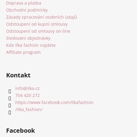
a
Doprava a platba
t
Obchodní podmínky
í
Zásady zpracování osobních údajů
Odstoupení od kupní smlouvy
Odstoupení od smlouvy on-line
Sledování objednávky
Kde Ilka fashion najdete
Affiliate program
Kontakt
info
@
ilka.cz
704 420 272
https://www.facebook.com/Ilkafashion
/ilka_fashion/
Facebook