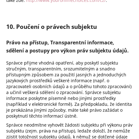
také zde:
http://www.youronlinechoices.com/cz/
.
10. Poučení o právech subjektu
Právo na přístup, Transparentní informace,
sdělení a postupy pro výkon práv subjektu údajů.
Správce přijme vhodná opatření, aby poskytl subjektu
stručným, transparentním, srozumitelným a snadno
přístupným způsobem za použití jasných a jednoduchých
jazykových prostředků veškeré informace (např. o
zpracovateli osobních údajů a o průběhu tohoto zpracování)
a učinil veškerá sdělení o zpracování. Správce subjektu
informace poskytne písemně nebo jinými prostředky
(například v elektronické formě). Za předpokladu, že identita
je prokázána jinými způsoby, máte také právo zažádat o
poskytnutí těchto informací ústně.
Správce neodmítne vyhovět žádosti subjektu při výkonu práv
subjektu (zejm. práva na přístup), ledaže doloží, že nemůže
zjistit totožnost subjektu údajů, k němuž se dotčené údaje