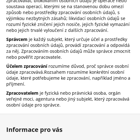
zpracovávat; blokováním osobních údajů je operace nebo
soustava operací, kterými se na stanovenou dobu omezí
způsob nebo prostředky zpracování osobních údajů, s
výjimkou nezbytných zásahů; likvidací osobních údajů se
rozumí fyzické zničení jejich nosiče, jejich fyzické vymazání
nebo jejich trvalé vyloučení z dalších zpracování.
Správcem
je každý subjekt, který určuje účel a prostředky
zpracování osobních údajů, provádí zpracování a odpovídá
za něj. Zpracováním osobních údajů může správce zmocnit
nebo pověřit zpracovatele.
Účelem zpracování
rozumíme důvod, proč správce osobní
údaje zpracovává.Rozsahem rozumíme konkrétní osobní
údaje, které potřebujeme ke zpracování, například jméno a
příjmení.
Zpracovatelem
je fyzická nebo právnická osoba, orgán
veřejné moci, agentura nebo jiný subjekt, který zpracovává
osobní údaje pro správce.
Z
á
Informace pro vás
p