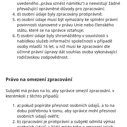
uvedeného „práva vznést námitku“) a neexistují žádné
převažující oprávněné důvody pro zpracování;
d) osobní údaje byly zpracovány protiprávně;
e) osobní údaje musí být vymazány ke splnění právní
povinnosti stanovené v právu Unie nebo členského
státu, které se na správce vztahuje;
f) osobní údaje byly shromážděny v souvislosti s
nabídkou služeb informační společnosti v případě
osoby mladší 16 let, u níž musí ke zpracování dle
účinné právní úpravy dát souhlas osoba vykonávající
rodičovskou zodpovědnost.
Právo na omezení zpracování
Subjekt má právo na to, aby správce omezil zpracování, v
kterémkoli z těchto případů:
a) pokud popíráte přesnost osobních údajů, a to na
dobu potřebnou k tomu, aby správce mohl přesnost
osobních údajů ověřit;
b) zpracování je protiprávní a subjekt odmítá výmaz
osobních údajů a žádá místo toho o omezení jejich