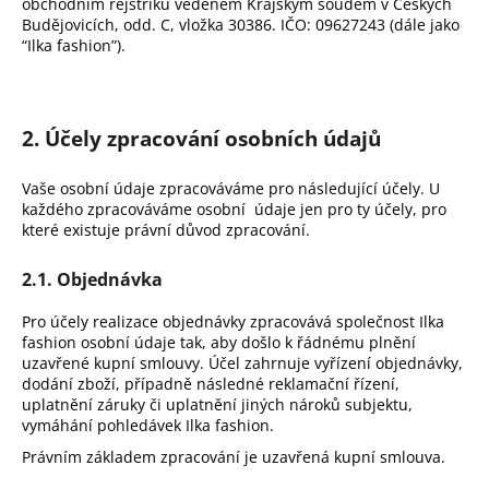
obchodním rejstříku vedeném Krajským soudem v Českých
a
Budějovicích, odd. C, vložka 30386. IČO: 09627243 (dále jako
“Ilka fashion”).
j
í
t
?
2. Účely zpracování osobních údajů
Vaše osobní údaje zpracováváme pro následující účely. U
každého zpracováváme osobní údaje jen pro ty účely, pro
které existuje právní důvod zpracování.
HLEDAT
2.1. Objednávka
Pro účely realizace objednávky zpracovává společnost Ilka
fashion osobní údaje tak, aby došlo k řádnému plnění
D
uzavřené kupní smlouvy. Účel zahrnuje vyřízení objednávky,
o
dodání zboží, případně následné reklamační řízení,
p
uplatnění záruky či uplatnění jiných nároků subjektu,
o
vymáhání pohledávek Ilka fashion.
r
Právním základem zpracování je uzavřená kupní smlouva.
u