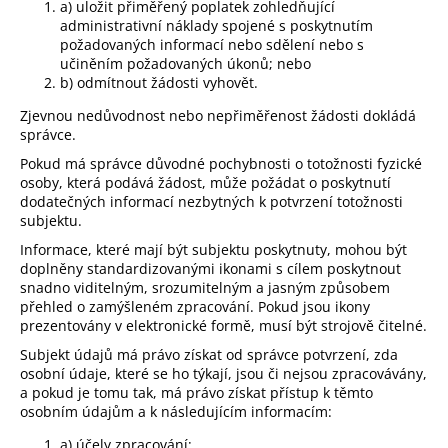
a) uložit přiměřený poplatek zohledňující
administrativní náklady spojené s poskytnutím
požadovaných informací nebo sdělení nebo s
učiněním požadovaných úkonů; nebo
b) odmítnout žádosti vyhovět.
Zjevnou nedůvodnost nebo nepřiměřenost žádosti dokládá
správce.
Pokud má správce důvodné pochybnosti o totožnosti fyzické
osoby, která podává žádost, může požádat o poskytnutí
dodatečných informací nezbytných k potvrzení totožnosti
subjektu.
Informace, které mají být subjektu poskytnuty, mohou být
doplněny standardizovanými ikonami s cílem poskytnout
snadno viditelným, srozumitelným a jasným způsobem
přehled o zamýšleném zpracování. Pokud jsou ikony
prezentovány v elektronické formě, musí být strojově čitelné.
Subjekt údajů má právo získat od správce potvrzení, zda
osobní údaje, které se ho týkají, jsou či nejsou zpracovávány,
a pokud je tomu tak, má právo získat přístup k těmto
osobním údajům a k následujícím informacím:
a) účely zpracování;