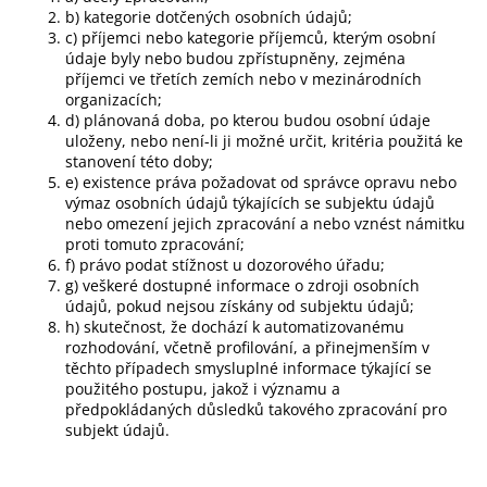
b) kategorie dotčených osobních údajů;
c) příjemci nebo kategorie příjemců, kterým osobní
údaje byly nebo budou zpřístupněny, zejména
příjemci ve třetích zemích nebo v mezinárodních
organizacích;
d) plánovaná doba, po kterou budou osobní údaje
uloženy, nebo není-li ji možné určit, kritéria použitá ke
stanovení této doby;
e) existence práva požadovat od správce opravu nebo
výmaz osobních údajů týkajících se subjektu údajů
nebo omezení jejich zpracování a nebo vznést námitku
proti tomuto zpracování;
f) právo podat stížnost u dozorového úřadu;
g) veškeré dostupné informace o zdroji osobních
údajů, pokud nejsou získány od subjektu údajů;
h) skutečnost, že dochází k automatizovanému
rozhodování, včetně profilování, a přinejmenším v
těchto případech smysluplné informace týkající se
použitého postupu, jakož i významu a
předpokládaných důsledků takového zpracování pro
subjekt údajů.