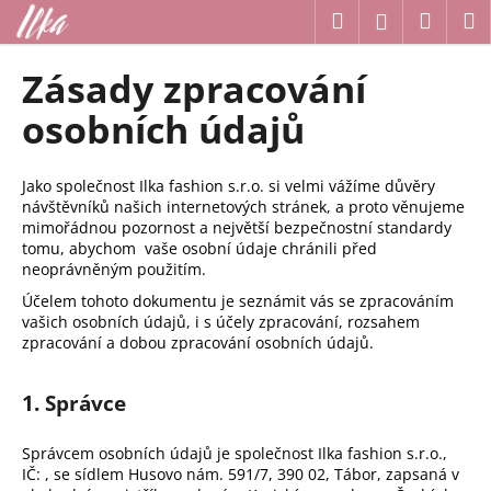
K
Přejít
Hledat
Náku
M
Přihlášení
na
o
obsah
Zpět
Zpět
košík
š
Zásady zpracování
í
C
osobních údajů
k
o
p
Jako společnost Ilka fashion s.r.o. si velmi vážíme důvěry
o
návštěvníků našich internetových stránek, a proto věnujeme
t
mimořádnou pozornost a největší bezpečnostní standardy
tomu, abychom vaše osobní údaje chránili před
ř
neoprávněným použitím.
e
Účelem tohoto dokumentu je seznámit vás se zpracováním
b
vašich osobních údajů, i s účely zpracování, rozsahem
u
zpracování a dobou zpracování osobních údajů.
j
e
1. Správce
t
Správcem osobních údajů je společnost Ilka fashion s.r.o.,
e
IČ: , se sídlem Husovo nám. 591/7, 390 02, Tábor, zapsaná v
n