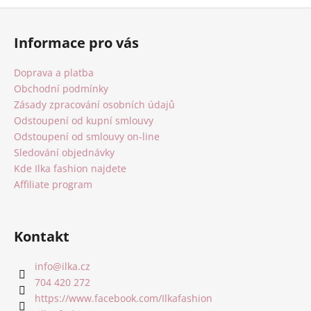
Z
á
Informace pro vás
p
a
Doprava a platba
t
Obchodní podmínky
í
Zásady zpracování osobních údajů
Odstoupení od kupní smlouvy
Odstoupení od smlouvy on-line
Sledování objednávky
Kde Ilka fashion najdete
Affiliate program
Kontakt
info
@
ilka.cz
704 420 272
https://www.facebook.com/Ilkafashion