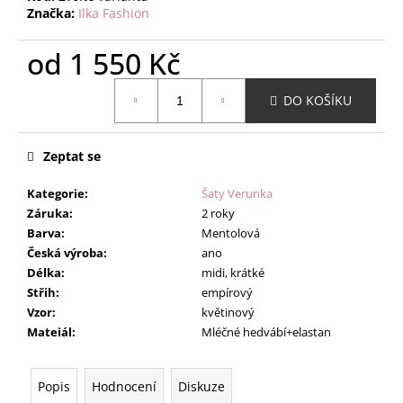
Značka:
Ilka Fashion
od
1 550 Kč
Měrná
DO KOŠÍKU
cena:
Zeptat se
Kategorie
:
Šaty Verunka
Záruka
:
2 roky
Barva
:
Mentolová
Česká výroba
:
ano
Délka
:
midi, krátké
Střih
:
empírový
Vzor
:
květinový
Mateiál
:
Mléčné hedvábí+elastan
Popis
Hodnocení
Diskuze