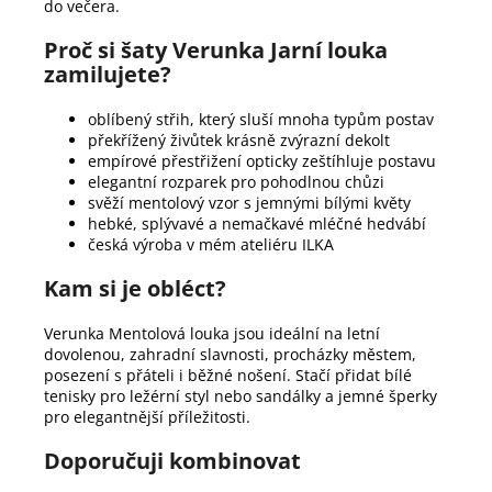
do večera.
Proč si šaty Verunka Jarní louka
zamilujete?
oblíbený střih, který sluší mnoha typům postav
překřížený živůtek krásně zvýrazní dekolt
empírové přestřižení opticky zeštíhluje postavu
elegantní rozparek pro pohodlnou chůzi
svěží mentolový vzor s jemnými bílými květy
hebké, splývavé a nemačkavé mléčné hedvábí
česká výroba v mém ateliéru ILKA
Kam si je obléct?
Verunka Mentolová louka jsou ideální na letní
dovolenou, zahradní slavnosti, procházky městem,
posezení s přáteli i běžné nošení. Stačí přidat bílé
tenisky pro ležérní styl nebo sandálky a jemné šperky
pro elegantnější příležitosti.
Doporučuji kombinovat