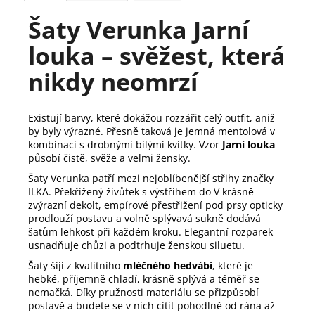
Šaty Verunka Jarní
louka – svěžest, která
nikdy neomrzí
Existují barvy, které dokážou rozzářit celý outfit, aniž
by byly výrazné. Přesně taková je jemná mentolová v
kombinaci s drobnými bílými kvítky. Vzor
Jarní
louka
působí čistě, svěže a velmi žensky.
Šaty Verunka patří mezi nejoblíbenější střihy značky
ILKA. Překřížený živůtek s výstřihem do V krásně
zvýrazní dekolt, empírové přestřižení pod prsy opticky
prodlouží postavu a volně splývavá sukně dodává
šatům lehkost při každém kroku. Elegantní rozparek
usnadňuje chůzi a podtrhuje ženskou siluetu.
Šaty šiji z kvalitního
mléčného hedvábí
, které je
hebké, příjemně chladí, krásně splývá a téměř se
nemačká. Díky pružnosti materiálu se přizpůsobí
postavě a budete se v nich cítit pohodlně od rána až