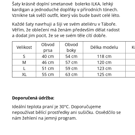
Šaty krásně doplní smetanové bolerko ILKA, lehký
kardigan a jednoduché doplňky v přírodních tónech.
Vznikne tak svěží outfit, který vás bude bavit celé léto.
Každé šaty navrhuji a šiji ve svém ateliéru v Táboře.
Věřím, že oblečení má ženám především dělat radost
a dodat jim pocit, že se ve svém těle cítí dobře.
Obvod
Obvod
Velikost
Délka modelu
K
prsa
boky
S
40 cm
54 cm
118 cm
M
46 cm
57 cm
120 cm
L
51 cm
59 cm
123 cm
XL
55 cm
63 cm
125 cm
Doporučená údržba:
Ideální teplota praní je 30°C. Doporučujeme
nepoužívat bělící prostředky ani sušičku. Osvědčilo se
nám žehlení na jemný program.