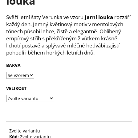
louka
č
z
u
5
j
hvězdiček.
Svěží letní šaty Verunka ve vzoru
Jarní
louka
rozzáří
e
každý den. Jemný květinový motiv v mentolových
m
tónech působí lehce, čistě a elegantně. Oblíbený
e
empírový střih s překříženým živůtkem krásně
lichotí postavě a splývavé mléčné hedvábí zajistí
pohodlí i během horkých letních dnů.
BARVA
VELIKOST
Zvolte variantu
Kód:
Zvolte variantu