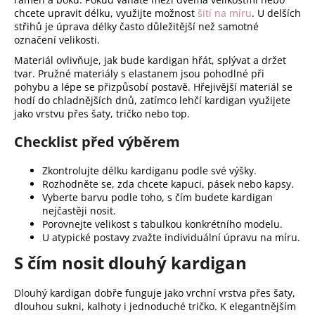
chcete upravit délku, využijte možnost
šití na míru
. U delších
střihů je úprava délky často důležitější než samotné
označení velikosti.
Materiál ovlivňuje, jak bude kardigan hřát, splývat a držet
tvar. Pružné materiály s elastanem jsou pohodlné při
pohybu a lépe se přizpůsobí postavě. Hřejivější materiál se
hodí do chladnějších dnů, zatímco lehčí kardigan využijete
jako vrstvu přes šaty, tričko nebo top.
Checklist před výběrem
Zkontrolujte délku kardiganu podle své výšky.
Rozhodněte se, zda chcete kapuci, pásek nebo kapsy.
Vyberte barvu podle toho, s čím budete kardigan
nejčastěji nosit.
Porovnejte velikost s tabulkou konkrétního modelu.
U atypické postavy zvažte individuální úpravu na míru.
S čím nosit dlouhý kardigan
Dlouhý kardigan dobře funguje jako vrchní vrstva přes šaty,
dlouhou sukni, kalhoty i jednoduché tričko. K elegantnějším