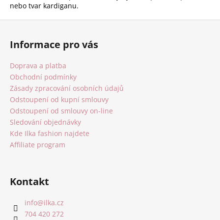
nebo tvar kardiganu.
Z
á
Informace pro vás
p
a
Doprava a platba
t
Obchodní podmínky
í
Zásady zpracování osobních údajů
Odstoupení od kupní smlouvy
Odstoupení od smlouvy on-line
Sledování objednávky
Kde Ilka fashion najdete
Affiliate program
Kontakt
info
@
ilka.cz
704 420 272