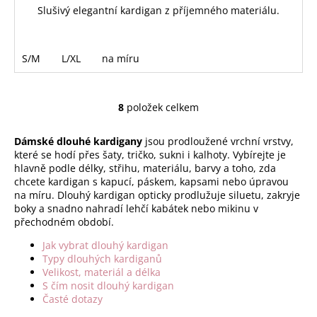
Slušivý elegantní kardigan z příjemného materiálu.
S/M
L/XL
na míru
8
položek celkem
O
v
Dámské dlouhé kardigany
jsou prodloužené vrchní vrstvy,
l
které se hodí přes šaty, tričko, sukni i kalhoty. Vybírejte je
á
hlavně podle délky, střihu, materiálu, barvy a toho, zda
d
chcete kardigan s kapucí, páskem, kapsami nebo úpravou
a
na míru. Dlouhý kardigan opticky prodlužuje siluetu, zakryje
c
boky a snadno nahradí lehčí kabátek nebo mikinu v
í
přechodném období.
p
Jak vybrat dlouhý kardigan
r
Typy dlouhých kardiganů
v
Velikost, materiál a délka
k
S čím nosit dlouhý kardigan
y
Časté dotazy
v