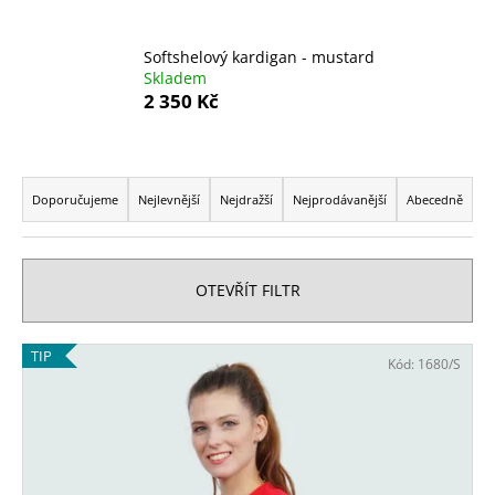
a
j
Softshelový kardigan - mustard
Skladem
í
2 350 Kč
t
?
Ř
a
Doporučujeme
Nejlevnější
Nejdražší
Nejprodávanější
Abecedně
z
e
HLEDAT
n
OTEVŘÍT FILTR
í
p
D
V
TIP
Kód:
1680/S
r
o
ý
o
p
p
o
d
i
r
u
s
u
k