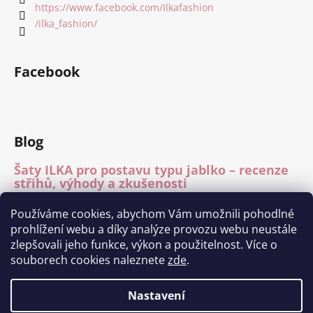
https://www.facebook.com/Ilkafashion
/ilka_fashion/
Facebook
Blog
Šaty ILKA pro postavu typu jablko – recenze
střihů, výhody a zkušenosti
15.7.2026
Používáme cookies, abychom Vám umožnili pohodlné
Mléčné hedvábí – recenze materiálu
prohlížení webu a díky analýze provozu webu neustále
15.7.2026
zlepšovali jeho funkce, výkon a použitelnost. Více o
Módní přehlídka Charita Tábor 11.6.2026
souborech cookies naleznete
zde
.
1.7.2026
Nastavení