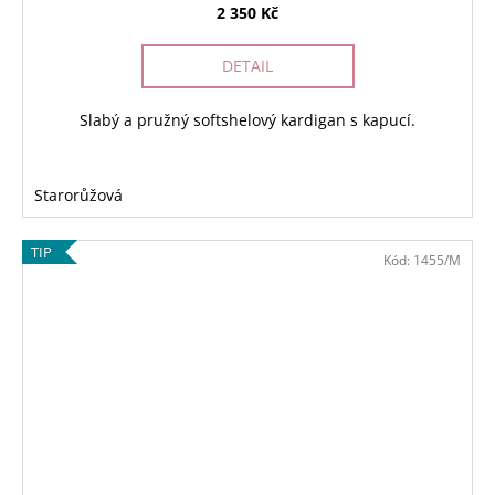
2 350 Kč
DETAIL
Slabý a pružný softshelový kardigan s kapucí.
Starorůžová
TIP
Kód:
1455/M