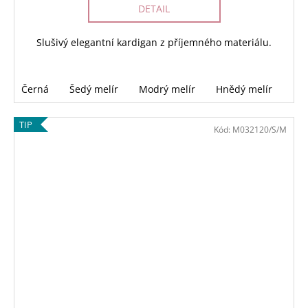
DETAIL
Slušivý elegantní kardigan z příjemného materiálu.
Černá
Šedý melír
Modrý melír
Hnědý melír
TIP
Kód:
M032120/S/M