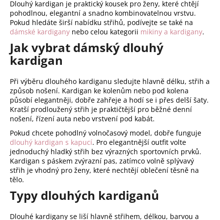
Dlouhý kardigan je praktický kousek pro ženy, které chtějí
ý
pohodlnou, elegantní a snadno kombinovatelnou vrstvu.
p
Pokud hledáte širší nabídku střihů, podívejte se také na
i
dámské kardigany
nebo celou kategorii
mikiny a kardigany
.
s
Jak vybrat dámský dlouhý
u
kardigan
Při výběru dlouhého kardiganu sledujte hlavně délku, střih a
způsob nošení. Kardigan ke kolenům nebo pod kolena
působí elegantněji, dobře zahřeje a hodí se i přes delší šaty.
Kratší prodloužený střih je praktičtější pro běžné denní
nošení, řízení auta nebo vrstvení pod kabát.
Pokud chcete pohodlný volnočasový model, dobře funguje
dlouhý kardigan s kapucí
. Pro elegantnější outfit volte
jednoduchý hladký střih bez výrazných sportovních prvků.
Kardigan s páskem zvýrazní pas, zatímco volně splývavý
střih je vhodný pro ženy, které nechtějí oblečení těsně na
tělo.
Typy dlouhých kardiganů
Dlouhé kardigany se liší hlavně střihem, délkou, barvou a