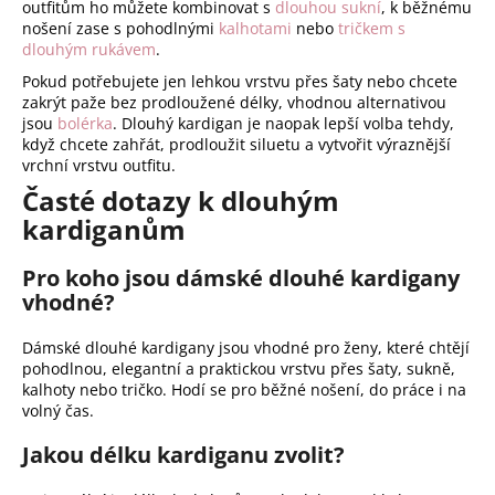
outfitům ho můžete kombinovat s
dlouhou sukní
, k běžnému
nošení zase s pohodlnými
kalhotami
nebo
tričkem s
dlouhým rukávem
.
Pokud potřebujete jen lehkou vrstvu přes šaty nebo chcete
zakrýt paže bez prodloužené délky, vhodnou alternativou
jsou
bolérka
. Dlouhý kardigan je naopak lepší volba tehdy,
když chcete zahřát, prodloužit siluetu a vytvořit výraznější
vrchní vrstvu outfitu.
Časté dotazy k dlouhým
kardiganům
Pro koho jsou dámské dlouhé kardigany
vhodné?
Dámské dlouhé kardigany jsou vhodné pro ženy, které chtějí
pohodlnou, elegantní a praktickou vrstvu přes šaty, sukně,
kalhoty nebo tričko. Hodí se pro běžné nošení, do práce i na
volný čas.
Jakou délku kardiganu zvolit?