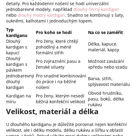
detaily. Pro každodenní nošení se hodí univerzální
jednobarevné modely, například
dlouhý černý kardigan
nebo
dlouhý modrý kardigan
. Snadno se kombinují s šaty,
sukněmi, kalhotami i jednoduchým topem.
Typ
Pro koho se hodí
Na co se zaměřit
kardiganu
Dlouhý
Pro ženy, které chtějí
Délka, kapuce,
kardigan s
pohodlný a méně
materiál, kapsy
kapucí
formální střih
Dlouhý
Pro zvýraznění pasu a
Možnost zavázání
kardigan s
ženské siluety
vpředu nebo vzadu
páskem
Jednobarevný
Pro snadné kombinování
Barva, střih,
dlouhý
do práce i na běžné
splývavost materiálu
kardigan
nošení
Obvod hrudníku,
Kardigan na
Pro ženy, kterým nesedí
pasu, boků, délka
míru
běžná konfekční velikost
rukávu
Velikost, materiál a délka
U dlouhého kardiganu je důležité porovnat nejen konfekční
velikost, ale i délku modelu, délku rukávu a šířku v oblasti
ramen a boků. Pokud váháte mezi dvěma velikostmi nebo