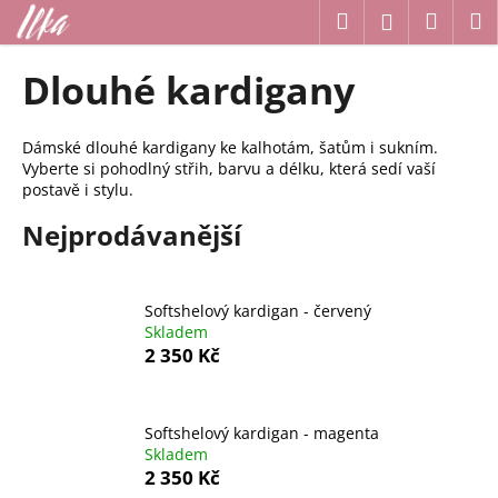
K
Přejít
Hledat
Náku
M
Přihlášení
na
o
obsah
Zpět
Zpět
košík
š
Dlouhé kardigany
í
C
k
o
Dámské dlouhé kardigany ke kalhotám, šatům i sukním.
Vyberte si pohodlný střih, barvu a délku, která sedí vaší
p
postavě i stylu.
o
Nejprodávanější
t
ř
e
Softshelový kardigan - červený
b
Skladem
u
2 350 Kč
j
e
t
Softshelový kardigan - magenta
Skladem
e
2 350 Kč
n