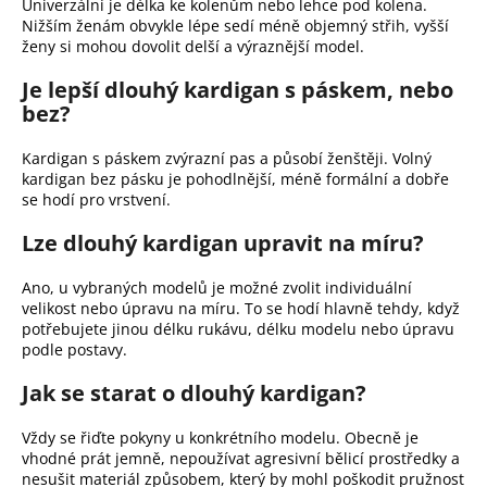
Univerzální je délka ke kolenům nebo lehce pod kolena.
Nižším ženám obvykle lépe sedí méně objemný střih, vyšší
ženy si mohou dovolit delší a výraznější model.
Je lepší dlouhý kardigan s páskem, nebo
bez?
Kardigan s páskem zvýrazní pas a působí ženštěji. Volný
kardigan bez pásku je pohodlnější, méně formální a dobře
se hodí pro vrstvení.
Lze dlouhý kardigan upravit na míru?
Ano, u vybraných modelů je možné zvolit individuální
velikost nebo úpravu na míru. To se hodí hlavně tehdy, když
potřebujete jinou délku rukávu, délku modelu nebo úpravu
podle postavy.
Jak se starat o dlouhý kardigan?
Vždy se řiďte pokyny u konkrétního modelu. Obecně je
vhodné prát jemně, nepoužívat agresivní bělicí prostředky a
nesušit materiál způsobem, který by mohl poškodit pružnost