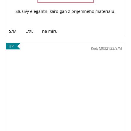
Slušivý elegantní kardigan z příjemného materiálu.
S/M
L/XL
na míru
TIP
Kód:
M032122/S/M