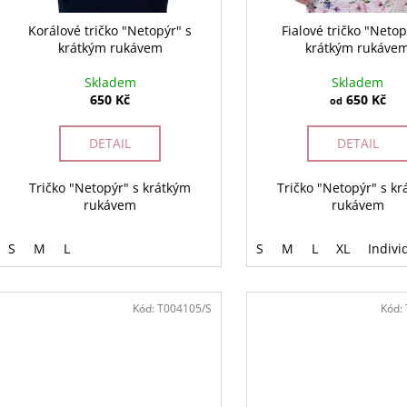
Korálové tričko "Netopýr" s
Fialové tričko "Netop
krátkým rukávem
krátkým rukáve
Skladem
Skladem
650 Kč
650 Kč
od
DETAIL
DETAIL
Tričko "Netopýr" s krátkým
Tričko "Netopýr" s k
rukávem
rukávem
S
M
L
S
M
L
XL
Indivi
Kód:
T004105/S
Kód: