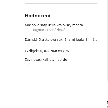
Hodnocení
Mikinové šaty Bella královsky modrá
Dagmar Procházková
|
Hodnocení produktu je 5 z 5 hvězdiček.
Dámská čtvrtkolová sukně Jarní louka | mléčné hedvábí
|
Hodnocení produktu je 2 z 5 hvězdiček.
LVzlbjehUQkNOzIMQeYYRNdl
Zavinovací kalhoty - bordo
|
Hodnocení produktu je 5 z 5 hvězdiček.