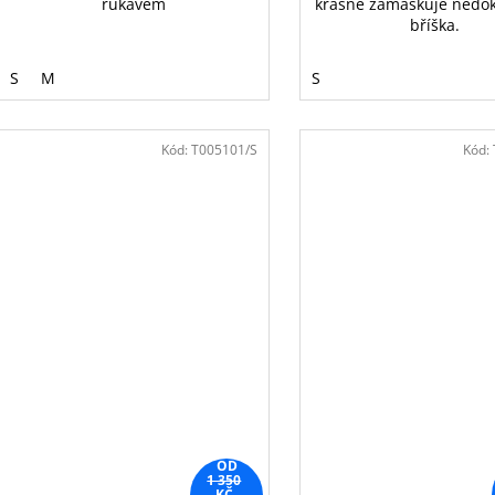
rukávem
krásně zamaskuje nedok
bříška.
S
M
S
Kód:
T005101/S
Kód:
OD
1 350
KČ