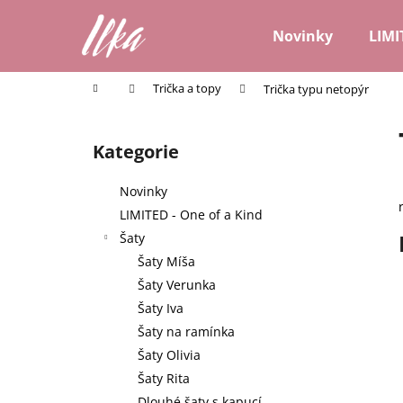
K
Přejít
na
o
Novinky
LIMI
obsah
Zpět
Zpět
š
do
do
í
Domů
Trička a topy
Trička typu netopýr
k
obchodu
obchodu
P
o
Kategorie
Přeskočit
s
kategorie
t
Novinky
r
LIMITED - One of a Kind
a
Šaty
n
Šaty Míša
n
Šaty Verunka
í
Šaty Iva
p
Šaty na ramínka
a
Šaty Olivia
n
Šaty Rita
e
Dlouhé šaty s kapucí