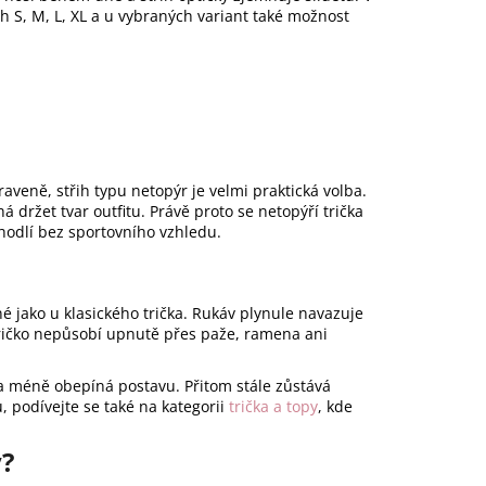
ch S, M, L, XL a u vybraných variant také možnost
raveně, střih typu netopýr je velmi praktická volba.
 držet tvar outfitu. Právě proto se netopýří trička
ohodlí bez sportovního vzhledu.
é jako u klasického trička. Rukáv plynule navazuje
u tričko nepůsobí upnutě přes paže, ramena ani
 a méně obepíná postavu. Přitom stále zůstává
 podívejte se také na kategorii
trička a topy
, kde
y?