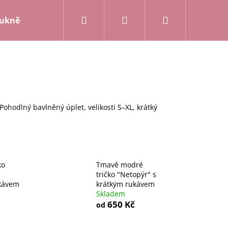
Hledat
Přihlášení
Nákupní
ukně a kalhoty
Mikiny a kardigany
Posledn
košík
ohodlný bavlněný úplet, velikosti S–XL, krátký
ko
Tmavě modré
tričko "Netopýr" s
kávem
krátkým rukávem
Skladem
650 Kč
od