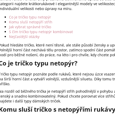
á
kategorii najdete krátkorukávové i elegantnější modely ve velikoste
d
individuální velikosti nebo úpravy na míru.
a
c
Co je tričko typu netopýr
Komu sluší netopýří střih
í
Jak vybrat správné tričko
p
S čím tričko typu netopýr kombinovat
r
Nejčastější otázky
v
Pokud hledáte tričko, které není těsné, ale stále působí žensky a up
k
Volnější horní část nechává tělu prostor, zatímco spodní část pomáhá
y
hodí pro běžné nošení, do práce, na léto i pro chvíle, kdy chcete p
v
Co je tričko typu netopýr?
ý
p
i
Tričko typu netopýr poznáte podle rukávů, které nejsou úzce vsazen
na širší horní část a vytváří volnější, vzdušnější siluetu. Díky tom
s
bříško.
u
Na rozdíl od běžného trička je netopýří střih pohodlnější v pohybu
ženský a snadno kombinovatelný. Pokud chcete porovnat více střihů,
najdete i další typy dámských triček.
Komu sluší tričko s netopýřími rukáv