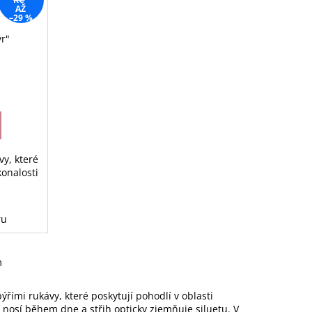
AŽ
–29 %
ýr"
vy, které
onalosti
ru
m
řími rukávy, které poskytují pohodlí v oblasti
nosí během dne a střih opticky zjemňuje siluetu. V