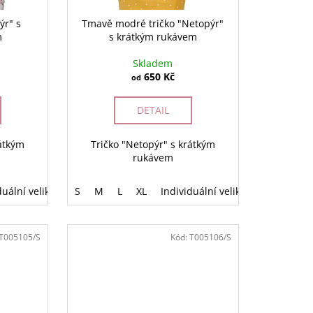
ýr" s
Tmavě modré tričko "Netopýr"
m
s krátkým rukávem
Skladem
650 Kč
od
DETAIL
rátkým
Tričko "Netopýr" s krátkým
rukávem
duální velikost
S
M
L
XL
Individuální velikost
T005105/S
Kód:
T005106/S