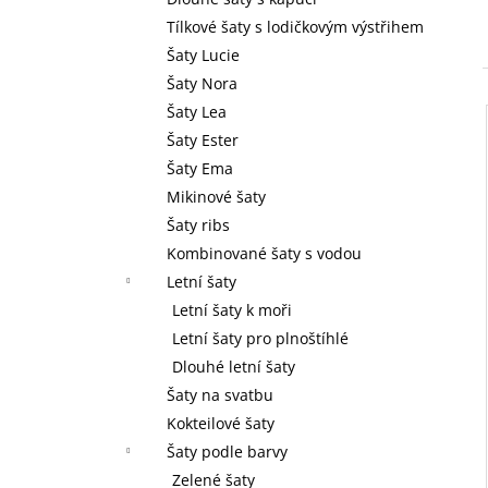
l
Tílkové šaty s lodičkovým výstřihem
Šaty Lucie
Šaty Nora
Šaty Lea
Šaty Ester
Šaty Ema
Mikinové šaty
Šaty ribs
Kombinované šaty s vodou
Letní šaty
Letní šaty k moři
Letní šaty pro plnoštíhlé
Dlouhé letní šaty
Šaty na svatbu
Kokteilové šaty
Šaty podle barvy
Zelené šaty