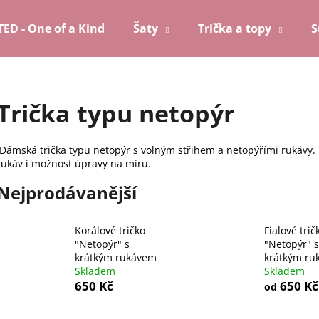
TED - One of a Kind
Šaty
Trička a topy
S
Co potřebujete najít?
Trička typu netopýr
HLEDAT
Dámská trička typu netopýr s volným střihem a netopýřími rukávy. P
rukáv i možnost úpravy na míru.
Nejprodávanější
Doporučujeme
Korálové tričko
Fialové trič
"Netopýr" s
"Netopýr" s
krátkým rukávem
krátkým ru
Skladem
Skladem
650 Kč
650 Kč
od