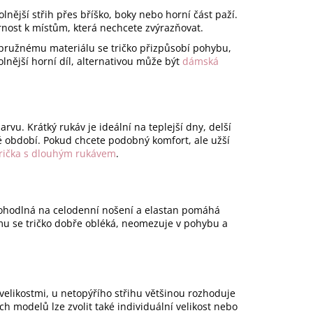
lnější střih přes bříško, boky nebo horní část paží.
rnost k místům, která nechcete zvýrazňovat.
y pružnému materiálu se tričko přizpůsobí pohybu,
olnější horní díl, alternativou může být
dámská
rvu. Krátký rukáv je ideální na teplejší dny, delší
é období. Pokud chcete podobný komfort, ale užší
trička s dlouhým rukávem
.
 pohodlná na celodenní nošení a elastan pomáhá
tomu se tričko dobře obléká, neomezuje v pohybu a
 velikostmi, u netopýřího střihu většinou rozhoduje
ch modelů lze zvolit také individuální velikost nebo