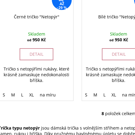
AŽ
–29 %
Černé tričko "Netopýr"
Bílé tričko "Netop
Skladem
Skladem
950 Kč
950 Kč
od
od
DETAIL
DETAIL
Tričko s netopýřími rukávy, které
Tričko s netopýřími ruká
krásně zamaskuje nedokonalosti
krásně zamaskuje nedok
bříška.
bříška.
S
M
L
XL
na míru
S
M
L
XL
na mí
8
položek celke
O
v
Trička typu netopýr
jsou dámská trička s volnějším střihem a netopý
l
ramen, rukou i bříška. Díky pružnému bavlněnému úpletu se dobře 