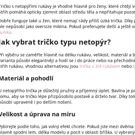
Tričko s netopýřími rukávy je vhodné hlavně pro ženy, které chtějí vo
Střih pomáhá opticky zjemnit oblast středu těla a nepřitahuje pozo
Dobře funguje také u žen, které nemají rády příliš úzká trička. Dík
ale nepůsobí jako oversize mikina. Pokud preferujete delší a ještě v
tunika
.
Jak vybrat tričko typu netopýr?
Při výběru se zaměřte hlavně na délku rukávu, velikost, materiál a ba
varianta působí elegantněji a hodí se i do práce nebo na přechodn
střih rukávu, vhodnou alternativou jsou
trička s 3/4 rukávem
nebo
Materiál a pohodlí
U netopýřího trička je důležitý pružný a příjemný úplet. Bavlna je
tomu, aby se tričko lépe přizpůsobilo postavě a drželo tvar. Díky 
působí upraveně i po delším nošení.
Velikost a úprava na míru
Vybírejte podle toho, jak volný efekt chcete. Pokud jste mezi dvěma
hlavně spodní lem, délka modelu a pocit v oblasti bříška. U vybraný