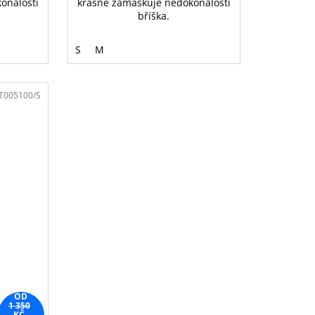
onalosti
krásně zamaskuje nedokonalosti
bříška.
S
M
T005100/S
OD
1 350
KČ