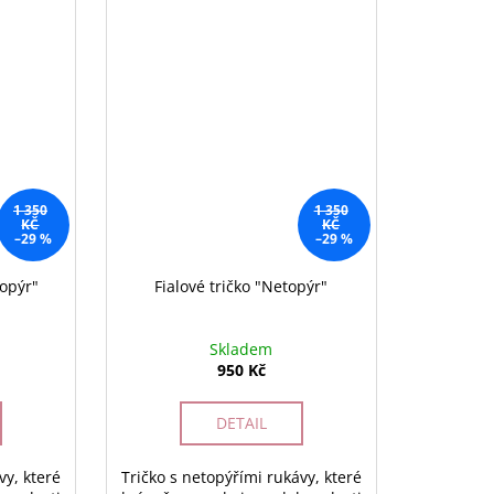
1 350
1 350
KČ
KČ
–29 %
–29 %
topýr"
Fialové tričko "Netopýr"
Skladem
950 Kč
DETAIL
vy, které
Tričko s netopýřími rukávy, které