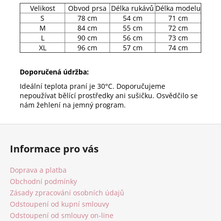
Velikost
Obvod prsa
Délka rukávů
Délka modelu
S
78 cm
54 cm
71 cm
M
84 cm
55 cm
72 cm
L
90 cm
56 cm
73 cm
XL
96 cm
57 cm
74 cm
Doporučená údržba:
Ideální teplota praní je 30°C. Doporučujeme
nepoužívat bělící prostředky ani sušičku. Osvědčilo se
nám žehlení na jemný program.
Z
á
Informace pro vás
p
a
Doprava a platba
t
Obchodní podmínky
í
Zásady zpracování osobních údajů
Odstoupení od kupní smlouvy
Odstoupení od smlouvy on-line