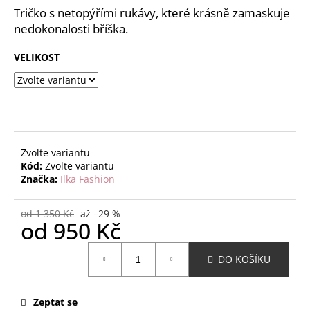
č
z
Tričko s netopýřími rukávy, které krásně zamaskuje
u
5
nedokonalosti bříška.
j
hvězdiček.
e
VELIKOST
m
e
Zvolte variantu
Kód:
Zvolte variantu
Značka:
Ilka Fashion
od 1 350 Kč
až –29 %
od
950 Kč
Měrná
DO KOŠÍKU
cena:
Zeptat se