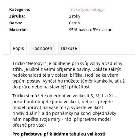
Kategorie
:
Trička typu netopýr
Záruka
:
2 roky
Barva
:
Černá
Materiál
:
95 % bavlna, 5% elastan
Popis
Hodnocení
Diskuze
Tričko "Netopýr" je oblíbené pro svůj volný a vzdušný
střih. Je ušité z velmi příjemné bavlny. Dokáže zakrýt
nedokonalosti těla v oblasti bříška. Hodí se ke všem
typům postav. Vynést ho můžete téměr kamkoliv, ať už
do práce nebo na slavnější příležitost.
Tričko si můžete objednat ve velikosti S, M, L a XL -
pokud potřebujete jinou velikost, nebo si přejete
model upravit na vaše míry, vyberte velikost
"Individuální" a do poznámky na konci objednávky
nám napište svoje míry - rádi připravíme model
přesně pro vás:)
Pro představu přikládáme tabulku velikostí: