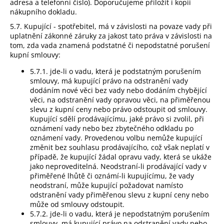
adresa a telefonní číslo). Doporučujeme přiložit i kopii
nákupního dokladu.
5.7. Kupující - spotřebitel, má v závislosti na povaze vady při
uplatnění zákonné záruky za jakost tato práva v závislosti na
tom, zda vada znamená podstatné či nepodstatné porušení
kupní smlouvy:
5.7.1. jde-li o vadu, která je podstatným porušením
smlouvy, má kupující právo na odstranění vady
dodáním nové věci bez vady nebo dodáním chybějící
věci, na odstranění vady opravou věci, na přiměřenou
slevu z kupní ceny nebo právo odstoupit od smlouvy.
Kupující sdělí prodávajícímu, jaké právo si zvolil, při
oznámení vady nebo bez zbytečného odkladu po
oznámení vady. Provedenou volbu nemůže kupující
změnit bez souhlasu prodávajícího, což však neplatí v
případě, že kupující žádal opravu vady, která se ukáže
jako neproveditelná. Neodstraní-li prodávající vady v
přiměřené lhůtě či oznámí-li kupujícímu, že vady
neodstraní, může kupující požadovat namísto
odstranění vady přiměřenou slevu z kupní ceny nebo
může od smlouvy odstoupit.
5.7.2. jde-li o vadu, která je nepodstatným porušením
smlouvy, má kupující právo na odstranění vady nebo