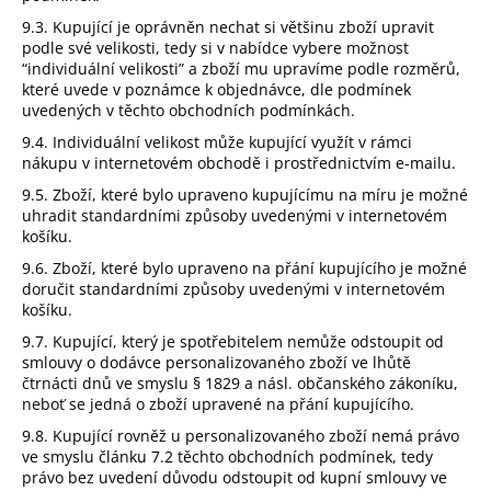
9.3. Kupující je oprávněn nechat si většinu zboží upravit
podle své velikosti, tedy si v nabídce vybere možnost
“individuální velikosti” a zboží mu upravíme podle rozměrů,
které uvede v poznámce k objednávce, dle podmínek
uvedených v těchto obchodních podmínkách.
9.4. Individuální velikost může kupující využít v rámci
nákupu v internetovém obchodě i prostřednictvím e-mailu.
9.5. Zboží, které bylo upraveno kupujícímu na míru je možné
uhradit standardními způsoby uvedenými v internetovém
košíku.
9.6. Zboží, které bylo upraveno na přání kupujícího je možné
doručit standardními způsoby uvedenými v internetovém
košíku.
9.7. Kupující, který je spotřebitelem nemůže odstoupit od
smlouvy o dodávce personalizovaného zboží ve lhůtě
čtrnácti dnů ve smyslu § 1829 a násl. občanského zákoníku,
neboť se jedná o zboží upravené na přání kupujícího.
9.8. Kupující rovněž u personalizovaného zboží nemá právo
ve smyslu článku 7.2 těchto obchodních podmínek, tedy
právo bez uvedení důvodu odstoupit od kupní smlouvy ve