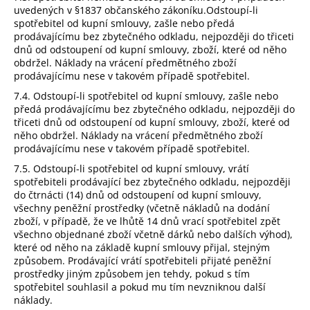
uvedených v §1837 občanského zákoníku.Odstoupí-li
spotřebitel od kupní smlouvy, zašle nebo předá
prodávajícímu bez zbytečného odkladu, nejpozději do třiceti
dnů od odstoupení od kupní smlouvy, zboží, které od něho
obdržel. Náklady na vrácení předmětného zboží
prodávajícímu nese v takovém případě spotřebitel.
7.4. Odstoupí-li spotřebitel od kupní smlouvy, zašle nebo
předá prodávajícímu bez zbytečného odkladu, nejpozději do
třiceti dnů od odstoupení od kupní smlouvy, zboží, které od
něho obdržel. Náklady na vrácení předmětného zboží
prodávajícímu nese v takovém případě spotřebitel.
7.5. Odstoupí-li spotřebitel od kupní smlouvy, vrátí
spotřebiteli prodávající bez zbytečného odkladu, nejpozději
do čtrnácti (14) dnů od odstoupení od kupní smlouvy,
všechny peněžní prostředky (včetně nákladů na dodání
zboží, v případě, že ve lhůtě 14 dnů vrací spotřebitel zpět
všechno objednané zboží včetně dárků nebo dalších výhod),
které od něho na základě kupní smlouvy přijal, stejným
způsobem. Prodávající vrátí spotřebiteli přijaté peněžní
prostředky jiným způsobem jen tehdy, pokud s tím
spotřebitel souhlasil a pokud mu tím nevzniknou další
náklady.