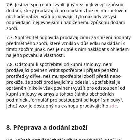
7.6. Jestliže spotřebitel zvolil jiný než nejlevnější způsob
dodání, který prodávající pro dodání zboží v internetovém
obchodě nabízí, vrátí prodávající tyto náklady ve výši
odpovídající nejlevnějšímu nabízenému způsobu dodání
zboží.
7.7. Spotřebitel odpovídá prodávajícímu za snížení hodnoty
předmětného zboží, které vzniklo v důsledku nakládání s
tímto zbožím jinak, než je nutné s ním nakládat s ohledem
na jeho povahu a vlastnosti.
7.8. Odstoupí-li spotřebitel od kupní smlouvy, není
prodávající povinen vrátit spotřebiteli přijaté peněžní
prostředky dříve, než mu spotřebitel zboží předá nebo
prokáže, že zboží prodávajícímu odeslal. Spotřebitel je
oprávněn (nikoliv však povinen) využít pro odstoupení od
kupní smlouvy ve smyslu tohoto článku obchodních
podmínek „formulář pro odstoupení od kupní smlouvy“,
jehož vzor je dostupný na e-shopu prodávajícího
zde
.
8. Přeprava a dodání zboží