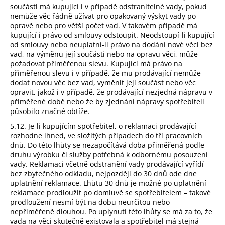
součásti má kupující i v případě odstranitelné vady, pokud
nemůže věc řádně užívat pro opakovaný výskyt vady po
opravě nebo pro větší počet vad. V takovém případě má
kupující i právo od smlouvy odstoupit. Neodstoupí-li kupující
od smlouvy nebo neuplatní-li právo na dodání nové věci bez
vad, na výměnu její součásti nebo na opravu věci, může
požadovat přiměřenou slevu. Kupující má právo na
přiměřenou slevu i v případě, že mu prodávající nemůže
dodat novou věc bez vad, vyměnit její součást nebo věc
opravit, jakož i v případě, že prodávající nezjedná nápravu v
přiměřené době nebo že by zjednání nápravy spotřebiteli
působilo značné obtíže.
5.12. Je-li kupujícím spotřebitel, o reklamaci prodávající
rozhodne ihned, ve složitých případech do tří pracovních
dnů. Do této lhůty se nezapočítává doba přiměřená podle
druhu výrobku či služby potřebná k odbornému posouzení
vady. Reklamaci včetně odstranění vady prodávající vyřídí
bez zbytečného odkladu, nejpozději do 30 dnů ode dne
uplatnění reklamace. Lhůtu 30 dnů je možné po uplatnění
reklamace prodloužit po domluvě se spotřebitelem – takové
prodloužení nesmí být na dobu neurčitou nebo
nepřiměřeně dlouhou. Po uplynutí této lhůty se má za to, že
vada na věci skutečně existovala a spotřebitel má stejná