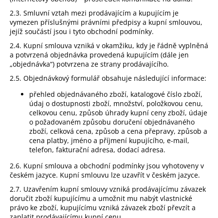
2.3. Smluvní vztah mezi prodávajícím a kupujícím je
vymezen příslušnými právními předpisy a kupní smlouvou,
jejíž součástí jsou i tyto obchodní podmínky.
2.4. Kupní smlouva vzniká v okamžiku, kdy je řádně vyplněná
a potvrzená objednávka provedená kupujícím (dále jen
„objednávka“) potvrzena ze strany prodávajícího.
2.5. Objednávkový formulář obsahuje následující informace:
přehled objednávaného zboží, katalogové číslo zboží,
údaj o dostupnosti zboží, množství, položkovou cenu,
celkovou cenu, způsob úhrady kupní ceny zboží, údaje
o požadovaném způsobu doručení objednávaného
zboží, celková cena, způsob a cena přepravy, způsob a
cena platby, jméno a příjmení kupujícího, e-mail,
telefon, fakturační adresa, dodací adresa.
2.6. Kupní smlouva a obchodní podmínky jsou vyhotoveny v
českém jazyce. Kupní smlouvu lze uzavřít v českém jazyce.
2.7. Uzavřením kupní smlouvy vzniká prodávajícímu závazek
doručit zboží kupujícímu a umožnit mu nabýt vlastnické
právo ke zboží, kupujícímu vzniká závazek zboží převzít a
zaplatit prodávajícímu kupní cenu.