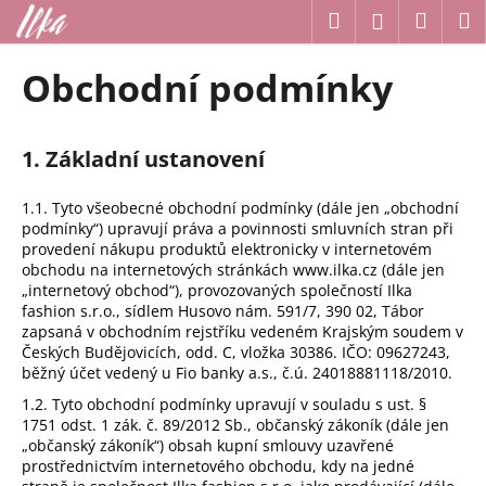
K
Přejít
Hledat
Náku
M
Přihlášení
na
o
obsah
Zpět
Zpět
košík
š
Obchodní podmínky
í
C
k
o
1. Základní ustanovení
p
o
1.1. Tyto všeobecné obchodní podmínky (dále jen „obchodní
t
podmínky“) upravují práva a povinnosti smluvních stran při
provedení nákupu produktů elektronicky v internetovém
ř
obchodu na internetových stránkách www.ilka.cz (dále jen
e
„internetový obchod“), provozovaných společností Ilka
b
fashion s.r.o., sídlem Husovo nám. 591/7, 390 02, Tábor
zapsaná v obchodním rejstříku vedeném Krajským soudem v
u
Českých Budějovicích, odd. C, vložka 30386. IČO: 09627243,
j
běžný účet vedený u Fio banky a.s., č.ú. 24018881118/2010.
e
1.2. Tyto obchodní podmínky upravují v souladu s ust. §
t
1751 odst. 1 zák. č. 89/2012 Sb., občanský zákoník (dále jen
„občanský zákoník“) obsah kupní smlouvy uzavřené
e
prostřednictvím internetového obchodu, kdy na jedné
n