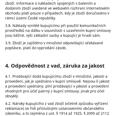
zboží. Informace o nákladech spojených s balením a
dodáním zboží uvedené ve webovém rozhraní internetovém
obchodu platí pouze v případech, kdy je zboží doručováno v
rámci území České republiky.
3.8. Náklady vzniklé kupujícímu při použití komunikačních
prostředků na dálku v souvislosti s uzavřením kupní smlouvy
jsou běžné, výši základní sazby a kupující je hradí sám.
3.9. Zboží je zajištěno v množství odpovídající očekávané
poptávce, platí do vyprodání zásob.
4. Odpovědnost z vad, záruka za jakost
4.1. Prodávající dodá kupujícímu zboží v množství, jakosti a
provedení, jak je ujednáno v kupní smlouvě. Nejsou-li jakost
a provedení ujednány, plní prodávající v jakosti a provedení
vhodných pro účel patrný z kupní smlouvy; jinak pro účel
obvyklý.
4.2. Nároky kupujícího z vad zboží (včetně způsobu vyřízení
reklamace) se řídí příslušnými ustanoveními občanského
zákoníku, a to zejména z ust. § 1914 až 1925, § 2099 až 2112