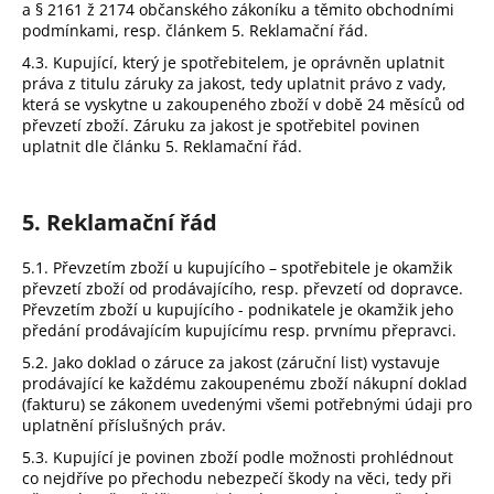
a § 2161 ž 2174 občanského zákoníku a těmito obchodními
podmínkami, resp. článkem 5. Reklamační řád.
4.3. Kupující, který je spotřebitelem, je oprávněn uplatnit
práva z titulu záruky za jakost, tedy uplatnit právo z vady,
která se vyskytne u zakoupeného zboží v době 24 měsíců od
převzetí zboží. Záruku za jakost je spotřebitel povinen
uplatnit dle článku 5. Reklamační řád.
5. Reklamační řád
5.1. Převzetím zboží u kupujícího – spotřebitele je okamžik
převzetí zboží od prodávajícího, resp. převzetí od dopravce.
Převzetím zboží u kupujícího - podnikatele je okamžik jeho
předání prodávajícím kupujícímu resp. prvnímu přepravci.
5.2. Jako doklad o záruce za jakost (záruční list) vystavuje
prodávající ke každému zakoupenému zboží nákupní doklad
(fakturu) se zákonem uvedenými všemi potřebnými údaji pro
uplatnění příslušných práv.
5.3. Kupující je povinen zboží podle možnosti prohlédnout
co nejdříve po přechodu nebezpečí škody na věci, tedy při