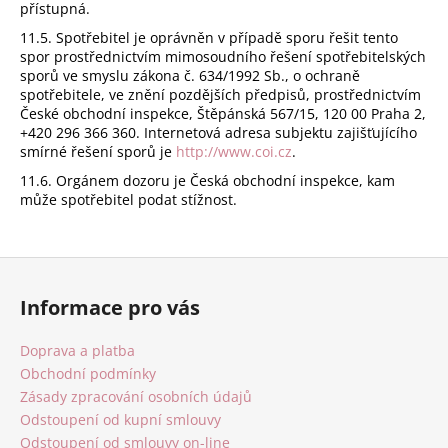
přístupná.
11.5. Spotřebitel je oprávněn v případě sporu řešit tento
spor prostřednictvím mimosoudního řešení spotřebitelských
sporů ve smyslu zákona č. 634/1992 Sb., o ochraně
spotřebitele, ve znění pozdějších předpisů, prostřednictvím
České obchodní inspekce, Štěpánská 567/15, 120 00 Praha 2,
+420 296 366 360. Internetová adresa subjektu zajišťujícího
smírné řešení sporů je
http://www.coi.cz
.
11.6. Orgánem dozoru je Česká obchodní inspekce, kam
může spotřebitel podat stížnost.
Z
á
Informace pro vás
p
a
Doprava a platba
t
Obchodní podmínky
í
Zásady zpracování osobních údajů
Odstoupení od kupní smlouvy
Odstoupení od smlouvy on-line