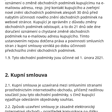
č
oznámení o změně obchodních podmínek kupujícímu na e-
u
mailovou adresu, resp. jiný kontakt kupujícího a zveřejní
j
nové znění obchodních podmínek alespoň 30 dnů před
e
nabytím účinnosti nového znění obchodních podmínek na
m
webové stránce. Kupující je oprávněn z důvodu změny
obchodních podmínek odstoupit, a to do 21 dnů ode dne
e
doručení oznámení o chystané změně obchodních
podmínek na e-mailovou adresu kupujícího. Tímto
ustanovením nejsou dotčena práva a povinnosti smluvních
stran z kupní smlouvy vzniklá po dobu účinnosti
předchozího znění obchodních podmínek.
1.9. Tyto obchodní podmínky jsou účinné od 1. února 2021.
2. Kupní smlouva
2.1. Kupní smlouva je uzavíraná mezi smluvními stranami
prostřednictvím internetového obchodu, přičemž nedílnou
součástí jsou tyto obchodní podmínky, s čímž kupující
vyjadřuje odesláním objednávky souhlas.
2.2. Způsob uzavření smlouvy je zásadně elektronický
(internetový obchod) – prostředek komunikace na dálku.