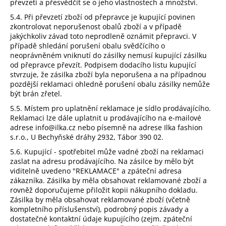
převzetí a přesvědčit se o jeho vlastnostech a množství.
5.4. Při převzetí zboží od přepravce je kupující povinen
zkontrolovat neporušenost obalů zboží a v případě
jakýchkoliv závad toto neprodleně oznámit přepravci. V
případě shledání porušení obalu svědčícího o
neoprávněném vniknutí do zásilky nemusí kupující zásilku
od přepravce převzít. Podpisem dodacího listu kupující
stvrzuje, že zásilka zboží byla neporušena a na případnou
pozdější reklamaci ohledně porušení obalu zásilky nemůže
být brán zřetel.
5.5. Místem pro uplatnění reklamace je sídlo prodávajícího.
Reklamaci lze dále uplatnit u prodávajícího na e-mailové
adrese info@ilka.cz nebo písemně na adrese Ilka fashion
s.r.o., U Bechyňské dráhy 2932, Tábor 390 02.
5.6. Kupující - spotřebitel může vadné zboží na reklamaci
zaslat na adresu prodávajícího. Na zásilce by mělo být
viditelně uvedeno "REKLAMACE" a zpáteční adresa
zákazníka. Zásilka by měla obsahovat reklamované zboží a
rovněž doporučujeme přiložit kopii nákupního dokladu.
Zásilka by měla obsahovat reklamované zboží (včetně
kompletního příslušenství), podrobný popis závady a
dostatečné kontaktní údaje kupujícího (zejm. zpáteční