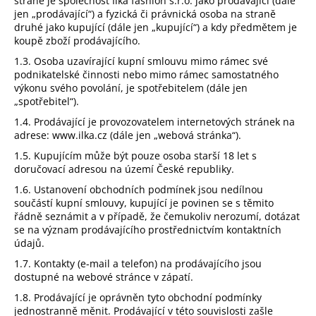
straně je společnost Ilka fashion s.r.o. jako prodávající (dále
a
jen „prodávající“) a fyzická či právnická osoba na straně
druhé jako kupující (dále jen „kupující“) a kdy předmětem je
j
koupě zboží prodávajícího.
í
1.3. Osoba uzavírající kupní smlouvu mimo rámec své
t
podnikatelské činnosti nebo mimo rámec samostatného
?
výkonu svého povolání, je spotřebitelem (dále jen
„spotřebitel“).
1.4. Prodávající je provozovatelem internetových stránek na
adrese: www.ilka.cz (dále jen „webová stránka“).
1.5. Kupujícím může být pouze osoba starší 18 let s
HLEDAT
doručovací adresou na území České republiky.
1.6. Ustanovení obchodních podmínek jsou nedílnou
součástí kupní smlouvy, kupující je povinen se s těmito
řádně seznámit a v případě, že čemukoliv nerozumí, dotázat
D
se na význam prodávajícího prostřednictvím kontaktních
o
údajů.
p
1.7. Kontakty (e-mail a telefon) na prodávajícího jsou
o
dostupné na webové stránce v zápatí.
r
1.8. Prodávající je oprávněn tyto obchodní podmínky
u
jednostranně měnit. Prodávající v této souvislosti zašle