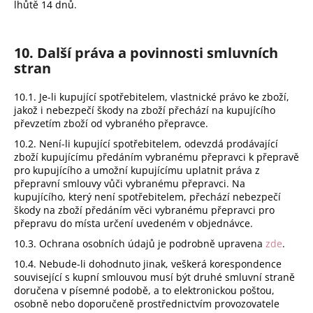
lhůtě 14 dnů.
10. Další práva a povinnosti smluvních
stran
10.1. Je-li kupující spotřebitelem, vlastnické právo ke zboží,
jakož i nebezpečí škody na zboží přechází na kupujícího
převzetím zboží od vybraného přepravce.
10.2. Není-li kupující spotřebitelem, odevzdá prodávající
zboží kupujícímu předáním vybranému přepravci k přepravě
pro kupujícího a umožní kupujícímu uplatnit práva z
přepravní smlouvy vůči vybranému přepravci. Na
kupujícího, který není spotřebitelem, přechází nebezpečí
škody na zboží předáním věci vybranému přepravci pro
přepravu do místa určení uvedeném v objednávce.
10.3. Ochrana osobních údajů je podrobně upravena
zde
.
10.4. Nebude-li dohodnuto jinak, veškerá korespondence
související s kupní smlouvou musí být druhé smluvní straně
doručena v písemné podobě, a to elektronickou poštou,
osobně nebo doporučeně prostřednictvím provozovatele