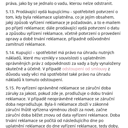
práva, jako by se jednalo o vadu, kterou nelze odstranit.
5.13. Prodávající vydá kupujícímu - spotřebiteli potvrzení o
tom, kdy byla reklamace uplatněna, co je jejím obsahem,
jaký způsob vyřízení reklamace je požadován, a to e-mailem
po přijetí reklamace; dále prodávající vydá potvrzení o datu
a způsobu vyřízení reklamace, včetně potvrzení o provedení
opravy a době trvání reklamace, případně odůvodnění
zamítnutí reklamace.
5.14. Kupující – spotřebitel má právo na úhradu nutných
nákladů, které mu vznikly v souvislosti s uplatněním
oprávněných práv z odpovědnosti za vady a byly vynaloženy
skutečně a účelně. V případě
odstoupení od smlouvy
z
důvodu vady věci má spotřebitel také právo na úhradu
nákladů k tomuto odstoupení.
5.15. Po vyřízení oprávněné reklamace se záruční doba
záruky za jakost, pokud zde je, prodlužuje o dobu trvání
reklamace. V případě neoprávněné reklamace se záruční
doba neprodlužuje. Byla-li reklamace zboží v zákonné
záruční lhůtě vyřízena výměnou zboží za nové, začne
záruční doba běžet znovu od data vyřízení reklamace. Doba
trvání reklamace se počítá od následujícího dne po
uplatnění reklamace do dne vyřízení reklamace, tedy doby,