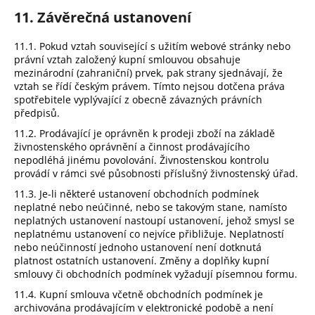
11. Závěrečná ustanovení
11.1. Pokud vztah související s užitím webové stránky nebo
právní vztah založený kupní smlouvou obsahuje
mezinárodní (zahraniční) prvek, pak strany sjednávají, že
vztah se řídí českým právem. Tímto nejsou dotčena práva
spotřebitele vyplývající z obecně závazných právních
předpisů.
11.2. Prodávající je oprávněn k prodeji zboží na základě
živnostenského oprávnění a činnost prodávajícího
nepodléhá jinému povolování. Živnostenskou kontrolu
provádí v rámci své působnosti příslušný živnostenský úřad.
11.3. Je-li některé ustanovení obchodních podmínek
neplatné nebo neúčinné, nebo se takovým stane, namísto
neplatných ustanovení nastoupí ustanovení, jehož smysl se
neplatnému ustanovení co nejvíce přibližuje. Neplatností
nebo neúčinností jednoho ustanovení není dotknutá
platnost ostatních ustanovení. Změny a doplňky kupní
smlouvy či obchodních podmínek vyžadují písemnou formu.
11.4. Kupní smlouva včetně obchodních podmínek je
archivována prodávajícím v elektronické podobě a není