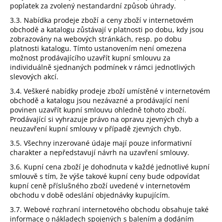
poplatek za zvolený nestandardní způsob úhrady.
3.3. Nabídka prodeje zboží a ceny zboží v internetovém
obchodě a katalogu zůstávají v platnosti po dobu, kdy jsou
zobrazovány na webových stránkách, resp. po dobu
platnosti katalogu. Tímto ustanovením není omezena
možnost prodávajícího uzavřít kupní smlouvu za
individuálně sjednaných podmínek v rámci jednotlivých
slevových akcí.
3.4. Veškeré nabídky prodeje zboží umístěné v internetovém
obchodě a katalogu jsou nezávazné a prodávající není
povinen uzavřít kupní smlouvu ohledně tohoto zboží.
Prodávající si vyhrazuje právo na opravu zjevných chyb a
neuzavření kupní smlouvy v případě zjevných chyb.
3.5. Všechny inzerované údaje mají pouze informativní
charakter a nepředstavují návrh na uzavření smlouvy.
3.6. Kupní cena zboží je dohodnuta v každé jednotlivé kupní
smlouvě s tím, že výše takové kupní ceny bude odpovídat
kupní ceně příslušného zboží uvedené v internetovém
obchodu v době odeslání objednávky kupujícím.
3.7. Webové rozhraní internetového obchodu obsahuje také
informace o nákladech spojených s balením a dodáním