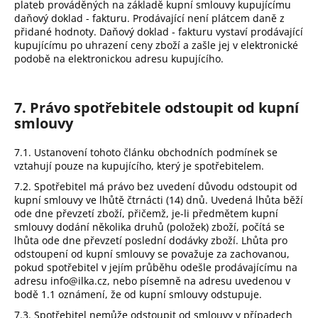
plateb prováděných na základě kupní smlouvy kupujícímu
daňový doklad - fakturu. Prodávající není plátcem daně z
přidané hodnoty. Daňový doklad - fakturu vystaví prodávající
kupujícímu po uhrazení ceny zboží a zašle jej v elektronické
podobě na elektronickou adresu kupujícího.
7. Právo spotřebitele odstoupit od kupní
smlouvy
7.1. Ustanovení tohoto článku obchodních podmínek se
vztahují pouze na kupujícího, který je spotřebitelem.
7.2. Spotřebitel má právo bez uvedení důvodu odstoupit od
kupní smlouvy ve lhůtě čtrnácti (14) dnů. Uvedená lhůta běží
ode dne převzetí zboží, přičemž, je-li předmětem kupní
smlouvy dodání několika druhů (položek) zboží, počítá se
lhůta ode dne převzetí poslední dodávky zboží. Lhůta pro
odstoupení od kupní smlouvy se považuje za zachovanou,
pokud spotřebitel v jejím průběhu odešle prodávajícímu na
adresu info@ilka.cz, nebo písemně na adresu uvedenou v
bodě 1.1 oznámení, že od kupní smlouvy odstupuje.
7.3. Spotřebitel nemůže odstoupit od smlouvy v případech