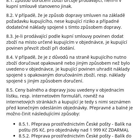
8.1. Způsob doručení zboží určuje prodávající, není-li v
kupní smlouvě stanoveno jinak.
8.2. V případě, že je způsob dopravy smluven na základě
požadavku kupujícího, nese kupující riziko a případné
dodatečné náklady spojené s tímto způsobem dopravy.
8.3. Je-li prodávající podle kupní smlouvy povinen dodat
zboží na místo určené kupujícím v objednávce, je kupující
povinen převzít zboží při dodání.
8.4. V případě, že je z důvodů na straně kupujícího nutno
zboží doručovat opakovaně nebo jiným způsobem než bylo
uvedeno v objednávce, je kupující povinen uhradit náklady
spojené s opakovaným doručováním zboží, resp. náklady
spojené s jiným způsobem doručení.
8.5. Ceny balného a dopravy jsou uvedeny v objednacím
lístku, resp. internetovém formuláři, rovněž na
internetových stránkách a kupující je tedy s nimi seznámen
před konečným odesláním objednávky. Přepravné a balné je
možno činit následujícími způsoby:
8.5.1.
Přeprava prostřednictvím České pošty - Balík na
poštu (95 Kč, pro objednávky nad 1 999 Kč ZDARMA),
8.5.2.
Přeprava prostřednictvím České pošty - Balík do