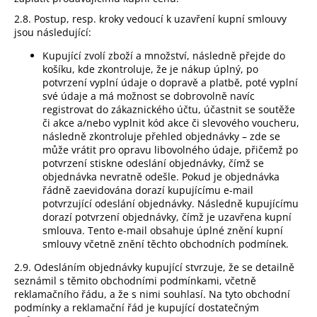
2.8. Postup, resp. kroky vedoucí k uzavření kupní smlouvy
jsou následující:
Kupující zvolí zboží a množství, následně přejde do
košíku, kde zkontroluje, že je nákup úplný, po
potvrzení vyplní údaje o dopravě a platbě, poté vyplní
své údaje a má možnost se dobrovolně navíc
registrovat do zákaznického účtu, účastnit se soutěže
či akce a/nebo vyplnit kód akce či slevového voucheru,
následně zkontroluje přehled objednávky – zde se
může vrátit pro opravu libovolného údaje, přičemž po
potvrzení stiskne odeslání objednávky, čímž se
objednávka nevratně odešle. Pokud je objednávka
řádně zaevidována dorazí kupujícímu e-mail
potvrzující odeslání objednávky. Následně kupujícímu
dorazí potvrzení objednávky, čímž je uzavřena kupní
smlouva. Tento e-mail obsahuje úplné znění kupní
smlouvy včetně znění těchto obchodních podmínek.
2.9. Odesláním objednávky kupující stvrzuje, že se detailně
seznámil s těmito obchodními podmínkami, včetně
reklamačního řádu, a že s nimi souhlasí. Na tyto obchodní
podmínky a reklamační řád je kupující dostatečným