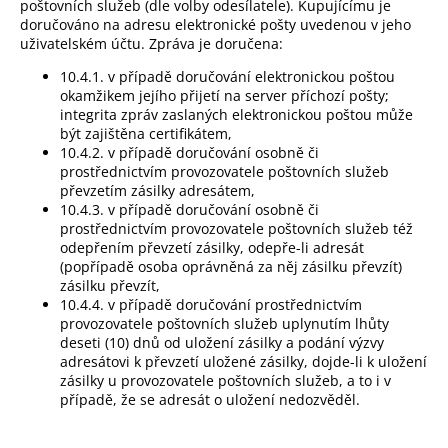
poštovních služeb (dle volby odesílatele). Kupujícímu je
doručováno na adresu elektronické pošty uvedenou v jeho
uživatelském účtu. Zpráva je doručena:
10.4.1. v případě doručování elektronickou poštou
okamžikem jejího přijetí na server příchozí pošty;
integrita zpráv zaslaných elektronickou poštou může
být zajištěna certifikátem,
10.4.2. v případě doručování osobně či
prostřednictvím provozovatele poštovních služeb
převzetím zásilky adresátem,
10.4.3. v případě doručování osobně či
prostřednictvím provozovatele poštovních služeb též
odepřením převzetí zásilky, odepře-li adresát
(popřípadě osoba oprávněná za něj zásilku převzít)
zásilku převzít,
10.4.4. v případě doručování prostřednictvím
provozovatele poštovních služeb uplynutím lhůty
deseti (10) dnů od uložení zásilky a podání výzvy
adresátovi k převzetí uložené zásilky, dojde-li k uložení
zásilky u provozovatele poštovních služeb, a to i v
případě, že se adresát o uložení nedozvěděl.