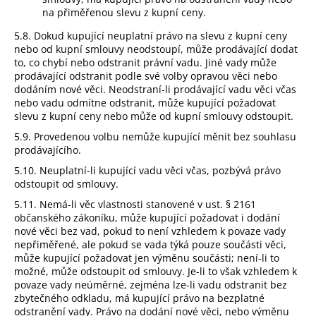
na přiměřenou slevu z kupní ceny.
5.8. Dokud kupující neuplatní právo na slevu z kupní ceny
nebo od kupní smlouvy neodstoupí, může prodávající dodat
to, co chybí nebo odstranit právní vadu. Jiné vady může
prodávající odstranit podle své volby opravou věci nebo
dodáním nové věci. Neodstraní-li prodávající vadu věci včas
nebo vadu odmítne odstranit, může kupující požadovat
slevu z kupní ceny nebo může od kupní smlouvy odstoupit.
5.9. Provedenou volbu nemůže kupující měnit bez souhlasu
prodávajícího.
5.10. Neuplatní-li kupující vadu věci včas, pozbývá právo
odstoupit od smlouvy.
5.11. Nemá-li věc vlastnosti stanovené v ust. § 2161
občanského zákoníku, může kupující požadovat i dodání
nové věci bez vad, pokud to není vzhledem k povaze vady
nepřiměřené, ale pokud se vada týká pouze součásti věci,
může kupující požadovat jen výměnu součásti; není-li to
možné, může odstoupit od smlouvy. Je-li to však vzhledem k
povaze vady neúměrné, zejména lze-li vadu odstranit bez
zbytečného odkladu, má kupující právo na bezplatné
odstranění vady. Právo na dodání nové věci, nebo výměnu