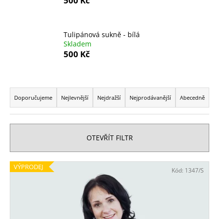
500 Kč
a
j
Tulipánová sukně - bílá
í
Skladem
t
500 Kč
?
Ř
a
Doporučujeme
Nejlevnější
Nejdražší
Nejprodávanější
Abecedně
z
HLEDAT
e
n
OTEVŘÍT FILTR
í
D
p
V
o
VÝPRODEJ
Kód:
1347/S
r
p
ý
o
o
p
r
d
i
u
u
s