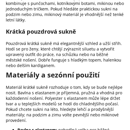
kombinuje s punčochami, kotníkovými botami, mikinou nebo
jednoduchým tričkem. Pokud hledáte praktickou sukni na
podzim nebo zimu, mikinový materiál je vhodnější než tenké
letní látky.
Krátká pouzdrová sukně
Pouzdrová krátká sukně má elegantnější vzhled a užší střih.
Hodí se pro ženy, které chtějí zvýraznit siluetu a vytvořit
upravený outfit do práce, na schůzku nebo na běžné
městské nošení. Dobře funguje s hladkým topem, halenkou
nebo delším kardiganem.
Materiály a sezónní použití
Materiál krátké sukně rozhoduje o tom, kdy se bude nejlépe
nosit. Bavlna s elastanem je příjemná, pružná a vhodná pro
každodenní nošení. Polyester s elastanem může lépe držet
tvar a u teplejších modelů se hodí do chladnějšího počasí.
Pokud chcete sukni na léto, hledejte lehčí a prodyšnější
materiály; na podzim a zimu volte pevnější nebo mikinové
provedení.
Bavlna s elastanem:
pohodlná volba pro běžné