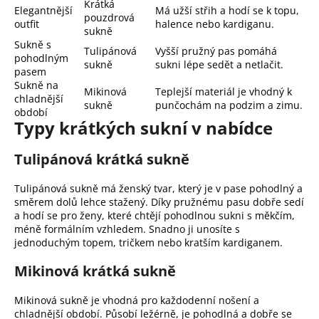
Krátká
Elegantnější
Má užší střih a hodí se k topu,
pouzdrová
outfit
halence nebo kardiganu.
sukně
Sukně s
Tulipánová
Vyšší pružný pas pomáhá
pohodlným
sukně
sukni lépe sedět a netlačit.
pasem
Sukně na
Mikinová
Teplejší materiál je vhodný k
chladnější
sukně
punčochám na podzim a zimu.
období
Typy krátkých sukní v nabídce
Tulipánová krátká sukně
Tulipánová sukně má ženský tvar, který je v pase pohodlný a
směrem dolů lehce stažený. Díky pružnému pasu dobře sedí
a hodí se pro ženy, které chtějí pohodlnou sukni s měkčím,
méně formálním vzhledem. Snadno ji unosíte s
jednoduchým topem, tričkem nebo kratším kardiganem.
Mikinová krátká sukně
Mikinová sukně je vhodná pro každodenní nošení a
chladnější období. Působí ležérně, je pohodlná a dobře se