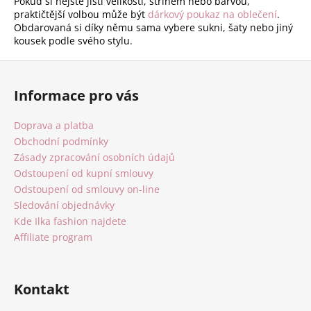
Pokud si nejste jistí velikostí, střihem nebo barvou,
praktičtější volbou může být
dárkový poukaz na oblečení
.
Obdarovaná si díky němu sama vybere sukni, šaty nebo jiný
kousek podle svého stylu.
Z
á
Informace pro vás
p
a
Doprava a platba
t
Obchodní podmínky
í
Zásady zpracování osobních údajů
Odstoupení od kupní smlouvy
Odstoupení od smlouvy on-line
Sledování objednávky
Kde Ilka fashion najdete
Affiliate program
Kontakt