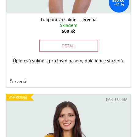
850 KČ
–41 %
Tulipánová sukně - červená
Skladem
500 Kč
DETAIL
Úpletová sukně s pružným pasem, dole lehce stažená.
Červená
VÝPRODEJ
Kód:
1344/M