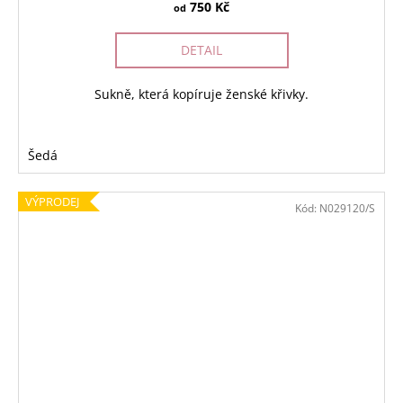
750 Kč
od
DETAIL
Sukně, která kopíruje ženské křivky.
Šedá
VÝPRODEJ
Kód:
N029120/S