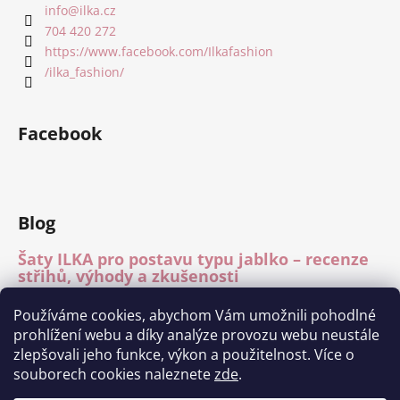
info
@
ilka.cz
704 420 272
https://www.facebook.com/Ilkafashion
/ilka_fashion/
Facebook
Blog
Šaty ILKA pro postavu typu jablko – recenze
střihů, výhody a zkušenosti
15.7.2026
Používáme cookies, abychom Vám umožnili pohodlné
Mléčné hedvábí – recenze materiálu
prohlížení webu a díky analýze provozu webu neustále
15.7.2026
zlepšovali jeho funkce, výkon a použitelnost. Více o
Módní přehlídka Charita Tábor 11.6.2026
souborech cookies naleznete
zde
.
1.7.2026