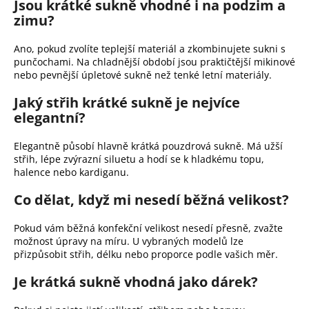
Jsou krátké sukně vhodné i na podzim a
zimu?
Ano, pokud zvolíte teplejší materiál a zkombinujete sukni s
punčochami. Na chladnější období jsou praktičtější mikinové
nebo pevnější úpletové sukně než tenké letní materiály.
Jaký střih krátké sukně je nejvíce
elegantní?
Elegantně působí hlavně krátká pouzdrová sukně. Má užší
střih, lépe zvýrazní siluetu a hodí se k hladkému topu,
halence nebo kardiganu.
Co dělat, když mi nesedí běžná velikost?
Pokud vám běžná konfekční velikost nesedí přesně, zvažte
možnost úpravy na míru. U vybraných modelů lze
přizpůsobit střih, délku nebo proporce podle vašich měr.
Je krátká sukně vhodná jako dárek?