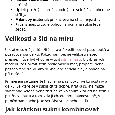
nošení.
Úplet:
pružný materiál vhodný pro volnější a pohodlné
střihy.
Mikinový materiál:
praktičtější na chladnější dny.
Pružný pas:
zvyšuje pohodlí a pomáhá sukni lépe
sedět.
Velikosti a šití na míru
U krátké sukně je důležité správně zvolit obvod pasu, boků a
požadovanou délku. Pokud vám běžné velikosti nesedí
přesně, může být vhodné využít
šití na míru
. U vybraných
modelů lze upravit střih podle vašich měr, proporcí nebo
požadované délky, aby sukně lépe seděla a byla pohodlná
při nošení.
Při měření se zaměřte hlavně na pas, boky, výšku postavy a
délku, ve které se v sukni cítíte dobře. Krátká sukně může
sahat nad kolena nebo zhruba ke kolenům – záleží na střihu,
pružnosti pasu a tom, zda ji chcete nosit samostatně, s
punčochami nebo jako součást vrstveného outfitu.
Jak krátkou sukni kombinovat