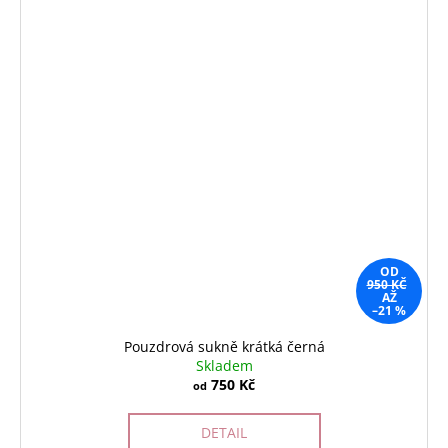
OD
950 KČ
AŽ
–21 %
Pouzdrová sukně krátká černá
Skladem
750 Kč
od
DETAIL