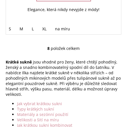
Elegance, která nikdy nevyjde z módy!
S
M
L
XL
na míru
8
položek celkem
O
v
Krátké sukně
jsou vhodné pro ženy, které chtějí pohodlný,
l
ženský a snadno kombinovatelný spodní díl do šatníku. V
á
nabídce Ilka najdete krátké sukně v několika střizích – od
d
pohodlných mikinových modelů přes tulipánové sukně až po
a
elegantní pouzdrové sukně. Při výběru je důležité sledovat
c
hlavně střih, výšku pasu, materiál, délku a možnost úpravy
í
velikosti.
p
Jak vybrat krátkou sukni
r
Typy krátkých sukní
v
Materiály a sezónní použití
k
Velikosti a šití na míru
y
Jak krátkou sukni kombinovat