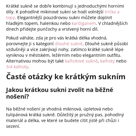
Krátké sukně se dobře kombinují s jednoduchými horními
díly. K pohodlné mikinové sukni se hodí volnější
trička a
topy
. Elegantnější pouzdrovou sukni můžete doplnit
hladkým topem, halenkou nebo
kardiganem
. V chladnějších
dnech přidejte punčochy a vrstvený horní díl.
Pokud váháte, zda je pro vás krátká délka vhodná,
porovnejte ji s kategorií
dlouhé sukně
. Dlouhé sukně působí
vzdušněji a více zakrývají nohy, zatímco krátké sukně lépe
vyniknou v městském, ležérním nebo elegantním outfitu.
Alternativou mohou být také
kalhotové sukně
,
kalhoty
nebo
3/4 kalhoty
.
Časté otázky ke krátkým sukním
Jakou krátkou sukni zvolit na běžné
nošení?
Na běžné nošení je vhodná mikinová, úpletová nebo
tulipánová krátká sukně. Důležitý je pružný pas, pohodlný
materiál a délka, ve které se budete cítit jistě při chůzi i
sezení.