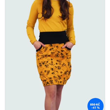
850 KČ
–41 %