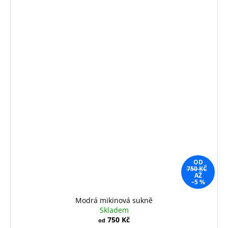
OD
750 KČ
AŽ
–5 %
Modrá mikinová sukně
Skladem
750 Kč
od