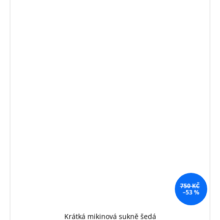
750 KČ
–53 %
Krátká mikinová sukně šedá