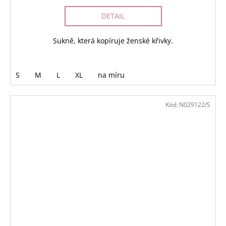
DETAIL
Sukně, která kopíruje ženské křivky.
S
M
L
XL
na míru
Kód:
N029122/S