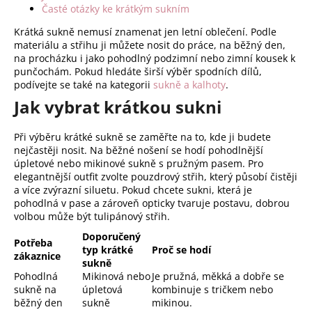
Časté otázky ke krátkým sukním
v
ý
Krátká sukně nemusí znamenat jen letní oblečení. Podle
p
materiálu a střihu ji můžete nosit do práce, na běžný den,
i
na procházku i jako pohodlný podzimní nebo zimní kousek k
s
punčochám. Pokud hledáte širší výběr spodních dílů,
podívejte se také na kategorii
sukně a kalhoty
.
u
Jak vybrat krátkou sukni
Při výběru krátké sukně se zaměřte na to, kde ji budete
nejčastěji nosit. Na běžné nošení se hodí pohodlnější
úpletové nebo mikinové sukně s pružným pasem. Pro
elegantnější outfit zvolte pouzdrový střih, který působí čistěji
a více zvýrazní siluetu. Pokud chcete sukni, která je
pohodlná v pase a zároveň opticky tvaruje postavu, dobrou
volbou může být tulipánový střih.
Doporučený
Potřeba
typ krátké
Proč se hodí
zákaznice
sukně
Pohodlná
Mikinová nebo
Je pružná, měkká a dobře se
sukně na
úpletová
kombinuje s tričkem nebo
běžný den
sukně
mikinou.