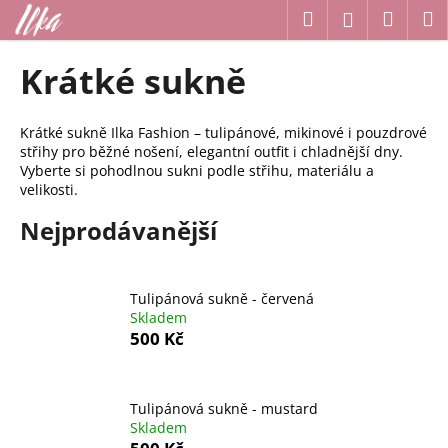
K
Přejít
Hledat
Náku
M
Přihlášení
na
o
obsah
Zpět
Zpět
košík
š
Krátké sukně
í
C
k
o
Krátké sukně Ilka Fashion – tulipánové, mikinové i pouzdrové
střihy pro běžné nošení, elegantní outfit i chladnější dny.
p
Vyberte si pohodlnou sukni podle střihu, materiálu a
o
velikosti.
t
Nejprodávanější
ř
e
b
Tulipánová sukně - červená
u
Skladem
500 Kč
j
e
t
Tulipánová sukně - mustard
e
Skladem
n