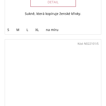
DETAIL
Sukně, která kopíruje ženské křivky.
S
M
L
XL
na míru
Kód:
N022101/S