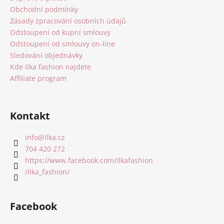
p
t
Obchodní podmínky
r
í
Zásady zpracování osobních údajů
v
Odstoupení od kupní smlouvy
k
Odstoupení od smlouvy on-line
y
Sledování objednávky
v
Kde Ilka fashion najdete
ý
Affiliate program
p
i
s
u
Kontakt
info
@
ilka.cz
704 420 272
https://www.facebook.com/Ilkafashion
/ilka_fashion/
Facebook