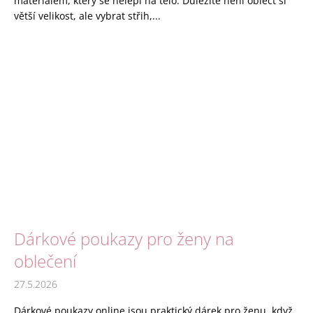
materiálem, který se nelepí na tělo. Důležité není obléct si
větší velikost, ale vybrat střih,...
Dárkové poukazy pro ženy na
oblečení
27.5.2026
Dárkové poukazy online jsou praktický dárek pro ženu, když