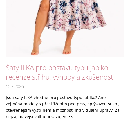
a
j
í
t
?
Šaty ILKA pro postavu typu jablko –
HLEDAT
recenze střihů, výhody a zkušenosti
15.7.2026
D
Jsou šaty ILKA vhodné pro postavu typu jablko? Ano,
o
zejména modely s přestřižením pod prsy, splývavou sukní,
p
otevřenějším výstřihem a možností individuální úpravy. Za
o
nejzajímavější volbu považujeme š...
r
u