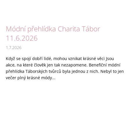
Módní přehlídka Charita Tábor
11.6.2026
1.7.2026
Když se spojí dobří lidé, mohou vznikat krásné věci Jsou
akce, na které člověk jen tak nezapomene. Benefiční módní
přehlídka Táborských tvůrců byla jednou z nich. Nebyl to jen
večer plný krásné módy...