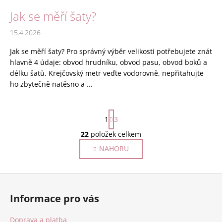
Jak se měří šaty?
15.4.2026
Jak se měří šaty? Pro správný výběr velikosti potřebujete znát
hlavně 4 údaje: obvod hrudníku, obvod pasu, obvod boků a
délku šatů. Krejčovský metr veďte vodorovně, nepřitahujte
ho zbytečně natěsno a ...
S
1
3
t
r
22
položek celkem
O
á
v
NAHORU
n
l
k
o
á
Z
v
d
á
á
a
Informace pro vás
n
p
c
í
í
a
Doprava a platba