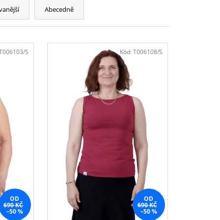
vanější
Abecedně
T006103/S
Kód:
T006108/S
OD
OD
690 KČ
690 KČ
–50 %
–50 %