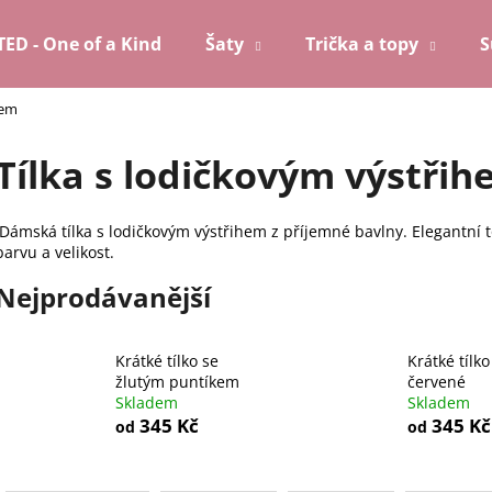
TED - One of a Kind
Šaty
Trička a topy
S
hem
Co potřebujete najít?
Tílka s lodičkovým výstři
HLEDAT
Dámská tílka s lodičkovým výstřihem z příjemné bavlny. Elegantní to
barvu a velikost.
Nejprodávanější
Doporučujeme
Krátké tílko se
Krátké tílko
žlutým puntíkem
červené
Skladem
Skladem
345 Kč
345 Kč
od
od
Ř