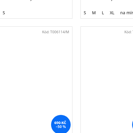
S
S
M
L
XL
na mí
Kód:
T006114/M
Kód:
690 KČ
–50 %