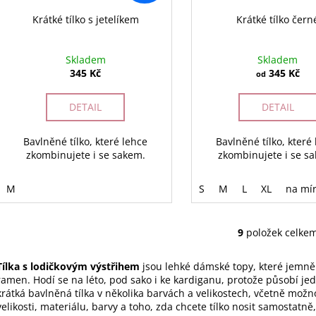
Krátké tílko s jetelíkem
Krátké tílko čern
Skladem
Skladem
345 Kč
345 Kč
od
DETAIL
DETAIL
Bavlněné tílko, které lehce
Bavlněné tílko, které
zkombinujete i se sakem.
zkombinujete i se s
M
S
M
L
XL
na mí
9
položek celke
O
v
Tílka s lodičkovým výstřihem
jsou lehké dámské topy, které jemně od
l
ramen. Hodí se na léto, pod sako i ke kardiganu, protože působí je
á
krátká bavlněná tílka v několika barvách a velikostech, včetně možn
d
velikosti, materiálu, barvy a toho, zda chcete tílko nosit samostatně