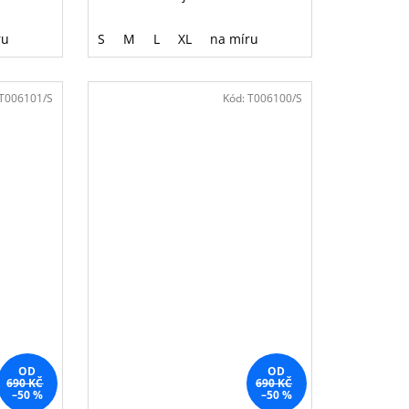
ru
S
M
L
XL
na míru
T006101/S
Kód:
T006100/S
OD
OD
690 KČ
690 KČ
–50 %
–50 %