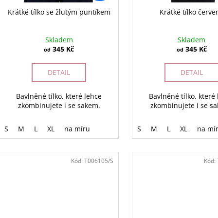
Krátké tílko se žlutým puntíkem
Krátké tílko červe
Skladem
Skladem
345 Kč
345 Kč
od
od
DETAIL
DETAIL
Bavlněné tílko, které lehce
Bavlněné tílko, které
zkombinujete i se sakem.
zkombinujete i se s
S
M
L
XL
na míru
S
M
L
XL
na mí
Kód:
T006105/S
Kód: