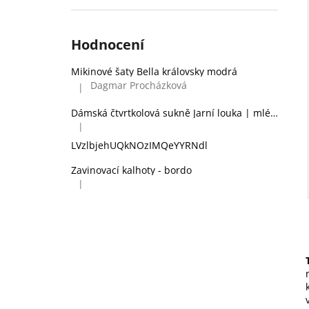
Hodnocení
Mikinové šaty Bella královsky modrá
Dagmar Procházková
|
Hodnocení produktu je 5 z 5 hvězdiček.
Dámská čtvrtkolová sukně Jarní louka | mléčné hedvábí
|
Hodnocení produktu je 2 z 5 hvězdiček.
LVzlbjehUQkNOzIMQeYYRNdl
Zavinovací kalhoty - bordo
|
Hodnocení produktu je 5 z 5 hvězdiček.