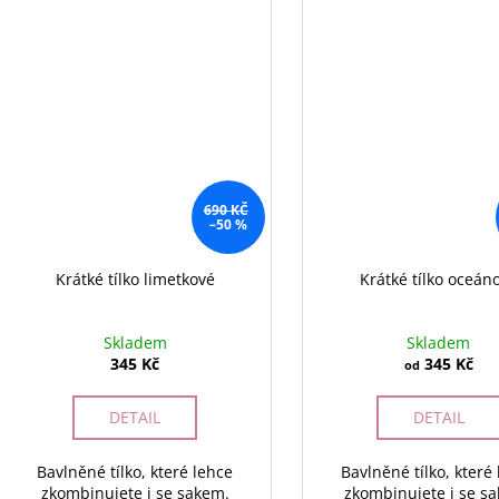
690 KČ
–50 %
Krátké tílko limetkové
Krátké tílko oceán
Skladem
Skladem
345 Kč
345 Kč
od
DETAIL
DETAIL
Bavlněné tílko, které lehce
Bavlněné tílko, které
zkombinujete i se sakem.
zkombinujete i se s