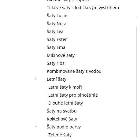
l
Tílkové šaty s lodičkovým výstřihem
Šaty Lucie
Šaty Nora
Šaty Lea
Šaty Ester
Šaty Ema
Mikinové šaty
Šaty ribs
Kombinované šaty s vodou
Letní šaty
Letní šaty k moři
Letní šaty pro plnoštíhlé
Dlouhé letní šaty
Šaty na svatbu
Kokteilové šaty
Šaty podle barvy
Zelené šaty