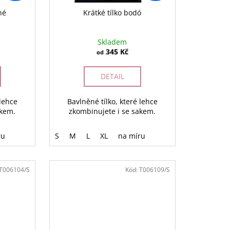
né
Krátké tílko bodó
Skladem
345 Kč
od
DETAIL
 lehce
Bavlněné tílko, které lehce
akem.
zkombinujete i se sakem.
ru
S
M
L
XL
na míru
T006104/S
Kód:
T006109/S