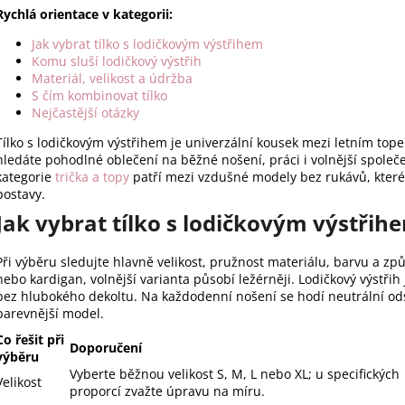
a
Rychlá orientace v kategorii:
c
í
Jak vybrat tílko s lodičkovým výstřihem
p
Komu sluší lodičkový výstřih
r
Materiál, velikost a údržba
S čím kombinovat tílko
v
Nejčastější otázky
k
y
Tílko s lodičkovým výstřihem je univerzální kousek mezi letním to
v
hledáte pohodlné oblečení na běžné nošení, práci i volnější společen
ý
kategorie
trička a topy
patří mezi vzdušné modely bez rukávů, které 
postavy.
p
i
Jak vybrat tílko s lodičkovým výstřih
s
u
Při výběru sledujte hlavně velikost, pružnost materiálu, barvu a způ
nebo kardigan, volnější varianta působí ležérněji. Lodičkový výstřih 
bez hlubokého dekoltu. Na každodenní nošení se hodí neutrální odst
barevnější model.
Co řešit při
Doporučení
výběru
Vyberte běžnou velikost S, M, L nebo XL; u specifických
Velikost
proporcí zvažte úpravu na míru.