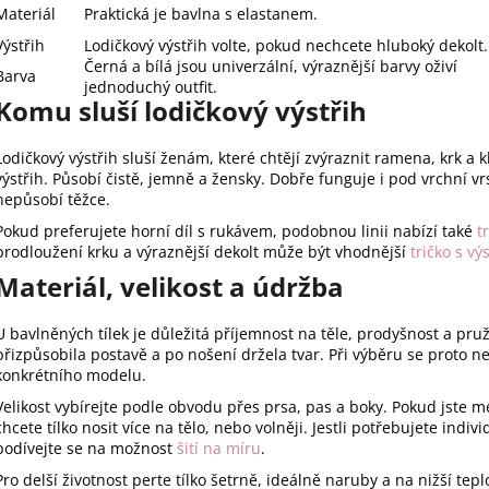
Materiál
Praktická je bavlna s elastanem.
Výstřih
Lodičkový výstřih volte, pokud nechcete hluboký dekolt.
Černá a bílá jsou univerzální, výraznější barvy oživí
Barva
jednoduchý outfit.
Komu sluší lodičkový výstřih
Lodičkový výstřih sluší ženám, které chtějí zvýraznit ramena, krk a kl
výstřih. Působí čistě, jemně a žensky. Dobře funguje i pod vrchní vrs
nepůsobí těžce.
Pokud preferujete horní díl s rukávem, podobnou linii nabízí také
t
prodloužení krku a výraznější dekolt může být vhodnější
tričko s v
Materiál, velikost a údržba
U bavlněných tílek je důležitá příjemnost na těle, prodyšnost a pr
přizpůsobila postavě a po nošení držela tvar. Při výběru se proto ned
konkrétního modelu.
Velikost vybírejte podle obvodu přes prsa, pas a boky. Pokud jste m
chcete tílko nosit více na tělo, nebo volněji. Jestli potřebujete indi
podívejte se na možnost
šití na míru
.
Pro delší životnost perte tílko šetrně, ideálně naruby a na nižší tep