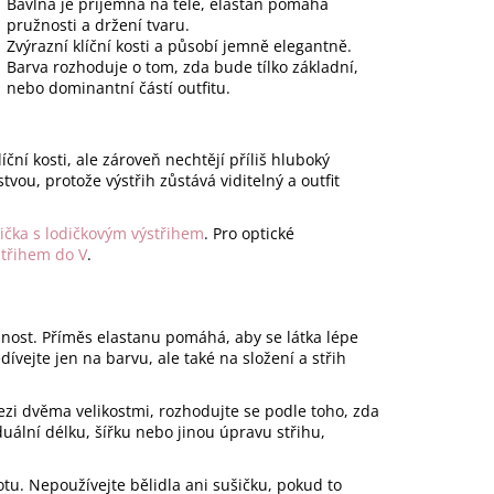
Bavlna je příjemná na těle, elastan pomáhá
pružnosti a držení tvaru.
Zvýrazní klíční kosti a působí jemně elegantně.
Barva rozhoduje o tom, zda bude tílko základní,
nebo dominantní částí outfitu.
íční kosti, ale zároveň nechtějí příliš hluboký
tvou, protože výstřih zůstává viditelný a outfit
rička s lodičkovým výstřihem
. Pro optické
ýstřihem do V
.
užnost. Příměs elastanu pomáhá, aby se látka lépe
ívejte jen na barvu, ale také na složení a střih
ezi dvěma velikostmi, rozhodujte se podle toho, zda
viduální délku, šířku nebo jinou úpravu střihu,
lotu. Nepoužívejte bělidla ani sušičku, pokud to