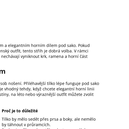
pem a elegantním horním dílem pod sako. Pokud
ský outfit, tento střih je dobrá volba. V rámci
nechávají vyniknout krk, ramena a horní část
em
sob nošení. Přiléhavější tílko lépe funguje pod sako
je vhodný tehdy, když chcete elegantní horní linii
íny, na léto nebo výraznější outfit můžete zvolit
Proč je to důležité
Tílko by mělo sedět přes prsa a boky, ale nemělo
by táhnout v průramcích.