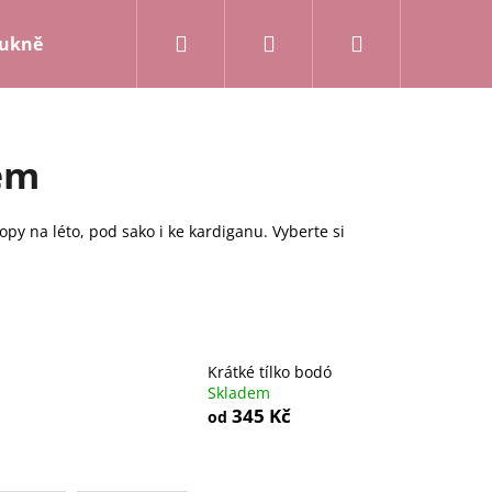
Hledat
Přihlášení
Nákupní
ukně a kalhoty
Mikiny a kardigany
Posledn
košík
hem
py na léto, pod sako i ke kardiganu. Vyberte si
Krátké tílko bodó
Skladem
345 Kč
od