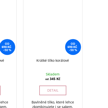
OD
OD
690 KČ
690 KČ
–50 %
–50 %
ové
Krátké tílko korálové
Skladem
345 Kč
od
DETAIL
 lehce
Bavlněné tílko, které lehce
akem.
zkombinujete i se sakem.