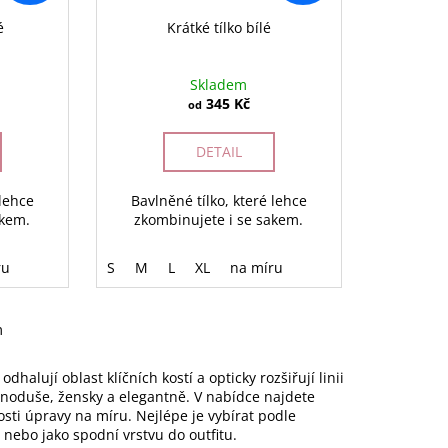
é
Krátké tílko bílé
Skladem
345 Kč
od
DETAIL
 lehce
Bavlněné tílko, které lehce
akem.
zkombinujete i se sakem.
ru
S
M
L
XL
na míru
m
halují oblast klíčních kostí a opticky rozšiřují linii
dnoduše, žensky a elegantně. V nabídce najdete
osti úpravy na míru. Nejlépe je vybírat podle
, nebo jako spodní vrstvu do outfitu.