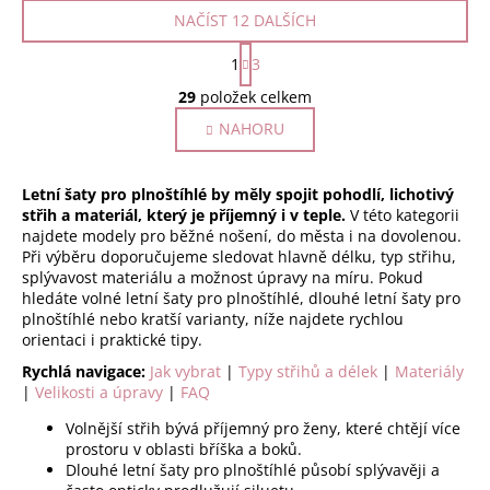
NAČÍST 12 DALŠÍCH
S
1
3
t
O
r
29
položek celkem
v
á
NAHORU
l
n
k
á
o
d
Letní šaty pro plnoštíhlé by měly spojit pohodlí, lichotivý
v
a
střih a materiál, který je příjemný i v teple.
á
V této kategorii
c
najdete modely pro běžné nošení, do města i na dovolenou.
n
í
Při výběru doporučujeme sledovat hlavně délku, typ střihu,
í
p
splývavost materiálu a možnost úpravy na míru. Pokud
r
hledáte volné letní šaty pro plnoštíhlé, dlouhé letní šaty pro
plnoštíhlé nebo kratší varianty, níže najdete rychlou
v
orientaci i praktické tipy.
k
y
Rychlá navigace:
Jak vybrat
|
Typy střihů a délek
|
Materiály
|
Velikosti a úpravy
|
FAQ
v
ý
Volnější střih bývá příjemný pro ženy, které chtějí více
p
prostoru v oblasti bříška a boků.
i
Dlouhé letní šaty pro plnoštíhlé působí splývavěji a