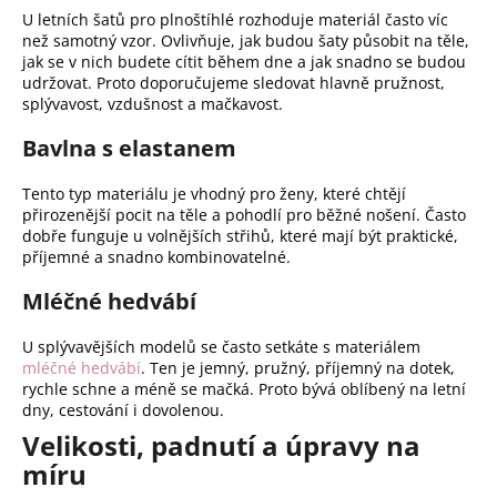
U letních šatů pro plnoštíhlé rozhoduje materiál často víc
než samotný vzor. Ovlivňuje, jak budou šaty působit na těle,
jak se v nich budete cítit během dne a jak snadno se budou
udržovat. Proto doporučujeme sledovat hlavně pružnost,
splývavost, vzdušnost a mačkavost.
Bavlna s elastanem
Tento typ materiálu je vhodný pro ženy, které chtějí
přirozenější pocit na těle a pohodlí pro běžné nošení. Často
dobře funguje u volnějších střihů, které mají být praktické,
příjemné a snadno kombinovatelné.
Mléčné hedvábí
U splývavějších modelů se často setkáte s materiálem
mléčné hedvábí
. Ten je jemný, pružný, příjemný na dotek,
rychle schne a méně se mačká. Proto bývá oblíbený na letní
dny, cestování i dovolenou.
Velikosti, padnutí a úpravy na
míru