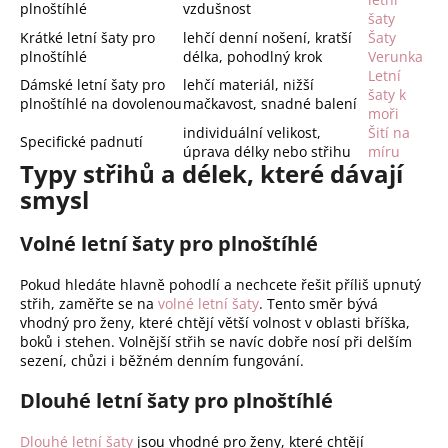
plnoštíhlé
vzdušnost
šaty
Krátké letní šaty pro
lehčí denní nošení, kratší
Šaty
plnoštíhlé
délka, pohodlný krok
Verunka
Letní
Dámské letní šaty pro
lehčí materiál, nižší
šaty k
plnoštíhlé na dovolenou
mačkavost, snadné balení
moři
individuální velikost,
Šití na
Specifické padnutí
úprava délky nebo střihu
míru
Typy střihů a délek, které dávají
smysl
Volné letní šaty pro plnoštíhlé
Pokud hledáte hlavně pohodlí a nechcete řešit příliš upnutý
střih, zaměřte se na
volné letní šaty
. Tento směr bývá
vhodný pro ženy, které chtějí větší volnost v oblasti bříška,
boků i stehen. Volnější střih se navíc dobře nosí při delším
sezení, chůzi i běžném denním fungování.
Dlouhé letní šaty pro plnoštíhlé
Dlouhé letní šaty
jsou vhodné pro ženy, které chtějí