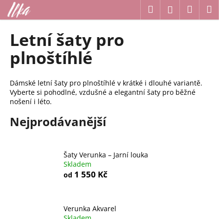
K
Přejít
Hledat
Náku
M
Přihlášení
na
o
obsah
Zpět
Zpět
košík
š
Letní šaty pro
í
C
plnoštíhlé
k
o
p
Dámské letní šaty pro plnoštíhlé v krátké i dlouhé variantě.
o
Vyberte si pohodlné, vzdušné a elegantní šaty pro běžné
t
nošení i léto.
ř
Nejprodávanější
e
b
u
Šaty Verunka – Jarní louka
Skladem
j
1 550 Kč
od
e
t
e
Verunka Akvarel
n
Skladem