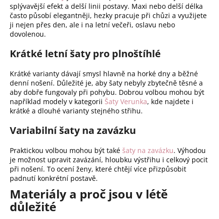
splývavější efekt a delší linii postavy. Maxi nebo delší délka
často působí elegantněji, hezky pracuje při chůzi a využijete
ji nejen přes den, ale i na letní večeři, oslavu nebo
dovolenou.
Krátké letní šaty pro plnoštíhlé
Krátké varianty dávají smysl hlavně na horké dny a běžné
denní nošení. Důležité je, aby šaty nebyly zbytečně těsné a
aby dobře fungovaly při pohybu. Dobrou volbou mohou být
například modely v kategorii
Šaty Verunka
, kde najdete i
krátké a dlouhé varianty stejného střihu.
Variabilní šaty na zavázku
Praktickou volbou mohou být také
šaty na zavázku
. Výhodou
je možnost upravit zavázání, hloubku výstřihu i celkový pocit
při nošení. To ocení ženy, které chtějí více přizpůsobit
padnutí konkrétní postavě.
Materiály a proč jsou v létě
důležité