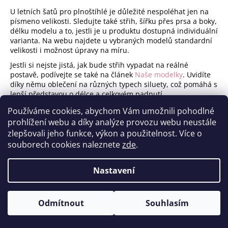
U letních šatů pro plnoštíhlé je důležité nespoléhat jen na
písmeno velikosti. Sledujte také střih, šířku přes prsa a boky,
délku modelu a to, jestli je u produktu dostupná individuální
varianta. Na webu najdete u vybraných modelů standardní
velikosti i možnost úpravy na míru.
Jestli si nejste jistá, jak bude střih vypadat na reálné
postavě, podívejte se také na článek
Naše modelky
. Uvidíte
díky němu oblečení na různých typech siluety, což pomáhá s
lepší představou o délce a celkovém padnutí.
Časté dotazy
Používáme cookies, abychom Vám umožnili pohodlné
prohlížení webu a díky analýze provozu webu neustále
Jaké letní šaty pro plnoštíhlé bývají
zlepšovali jeho funkce, výkon a použitelnost. Více o
nejpraktičtější?
souborech cookies naleznete
zde
.
Nejčastěji fungují modely, které mají pohodlný střih, nejsou
Nastavení
zbytečně upnuté a dobře se nosí i v teple. Výhodou bývá
splývavý materiál, rozumná délka a možnost vybrat si mezi
volnější nebo více ženskou siluetou.
Odmítnout
Souhlasím
Jsou lepší volné, nebo splývavé šaty?