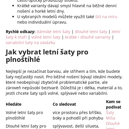
s
často opticky prodlužují siluetu.
Krátké varianty dávají smysl hlavně na běžné denní
u
nošení a horké letní dny.
U vybraných modelů můžete využít také
šití na míru
nebo individuální úpravu.
Rychlé odkazy:
dámské letní šaty
|
dlouhé letní šaty
|
letní
šaty k moři
|
volné letní šaty
|
krátké i dlouhé varianty
|
variabilní šaty na zavázku
Jak vybrat letní šaty pro
plnoštíhlé
Nejlepší je nezačínat barvou, ale střihem a tím, kde budete
šaty nejčastěji nosit. Pro běžné nošení bývají ideální modely,
které neobepínají zbytečně problematické partie, ale
zároveň nepůsobí beztvarě. Důležitá je i délka, materiál a to,
jestli chcete šaty spíš volné, splývavé nebo variabilní.
Kam se
Hledáte
Co sledovat
podívat
Volné letní šaty pro
více prostoru přes bříško,
Šaty
plnoštíhlé
boky a pohodlí při pohybu
Míša
Dlouhé
Dlouhé letní šaty pro
splývavost, delší silueta,
letní