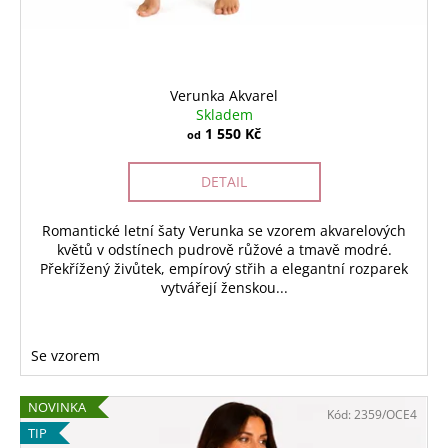
Verunka Akvarel
Skladem
1 550 Kč
od
DETAIL
Romantické letní šaty Verunka se vzorem akvarelových
květů v odstínech pudrově růžové a tmavě modré.
Překřížený živůtek, empírový střih a elegantní rozparek
vytvářejí ženskou...
Se vzorem
NOVINKA
Kód:
2359/OCE4
TIP