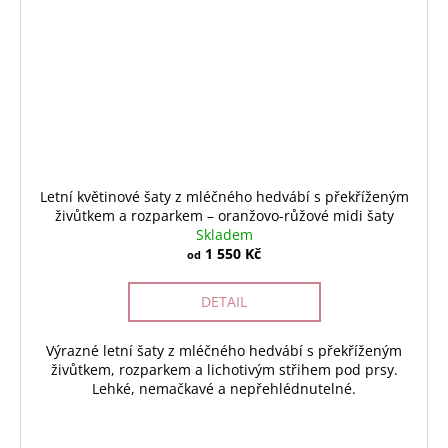
Letní květinové šaty z mléčného hedvábí s překříženým
živůtkem a rozparkem – oranžovo-růžové midi šaty
Skladem
1 550 Kč
od
DETAIL
Výrazné letní šaty z mléčného hedvábí s překříženým
živůtkem, rozparkem a lichotivým střihem pod prsy.
Lehké, nemačkavé a nepřehlédnutelné.