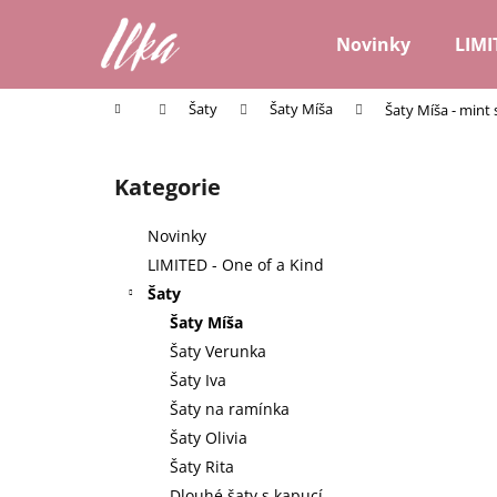
K
Přejít
na
o
Novinky
LIMI
obsah
Zpět
Zpět
š
do
do
í
Domů
Šaty
Šaty Míša
Šaty Míša - mint 
k
obchodu
obchodu
P
o
Kategorie
Přeskočit
s
kategorie
t
Novinky
r
LIMITED - One of a Kind
a
Šaty
n
Šaty Míša
n
Šaty Verunka
í
Šaty Iva
p
Šaty na ramínka
a
Šaty Olivia
n
Šaty Rita
e
Dlouhé šaty s kapucí