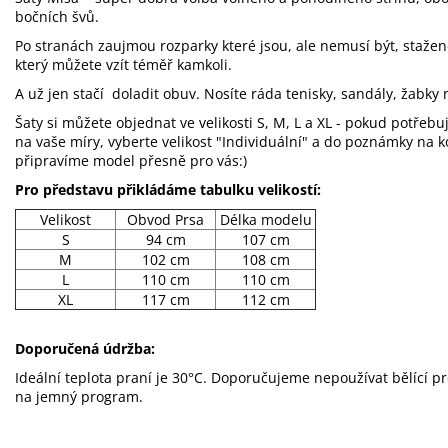
bočních švů.
Po stranách zaujmou rozparky které jsou, ale nemusí být, stažen
který můžete vzít téměř kamkoli.
A už jen stačí doladit obuv. Nosíte ráda tenisky, sandály, žabk
Šaty si můžete objednat ve velikosti S, M, L a XL - pokud potřebuj
na vaše míry, vyberte velikost "Individuální" a do poznámky na 
připravíme model přesně pro vás:)
Pro představu přikládáme tabulku velikostí:
Velikost
Obvod Prsa
Délka modelu
S
94 cm
107 cm
M
102 cm
108 cm
L
110 cm
110 cm
XL
117 cm
112 cm
Doporučená údržba:
Ideální teplota praní je 30°C. Doporučujeme nepoužívat bělící p
na jemný program.