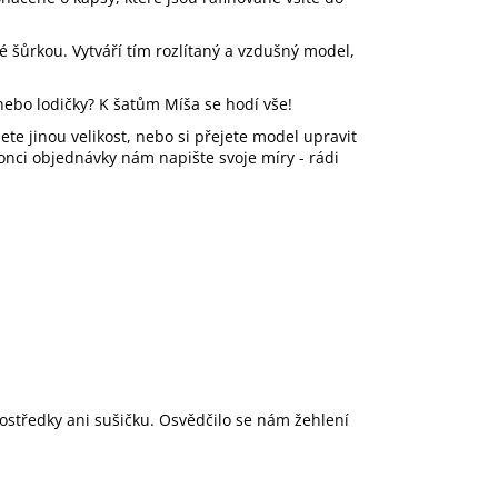
é šůrkou. Vytváří tím rozlítaný a vzdušný model,
y nebo lodičky? K šatům Míša se hodí vše!
ete jinou velikost, nebo si přejete model upravit
konci objednávky nám napište svoje míry - rádi
rostředky ani sušičku. Osvědčilo se nám žehlení