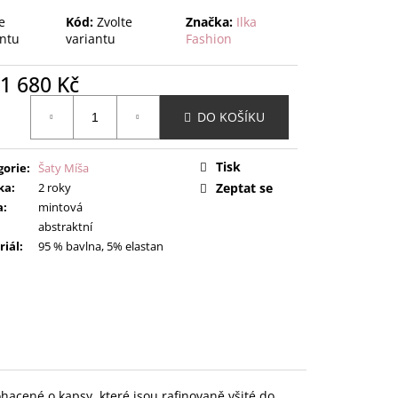
e
Kód:
Zvolte
Značka:
Ilka
antu
variantu
Fashion
1 680 Kč
ná
DO KOŠÍKU
:
Tisk
gorie
:
Šaty Míša
ka
:
2 roky
Zeptat se
a
:
mintová
abstraktní
riál
:
95 % bavlna, 5% elastan
acené o kapsy, které jsou rafinovaně všité do