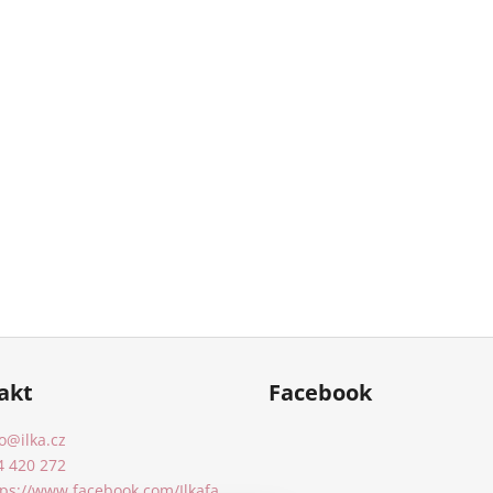
akt
Facebook
o
@
ilka.cz
4 420 272
tps://www.facebook.com/Ilkafa