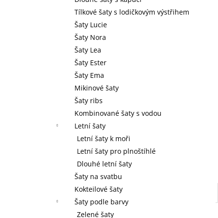
l
Tílkové šaty s lodičkovým výstřihem
Šaty Lucie
Šaty Nora
Šaty Lea
Šaty Ester
Šaty Ema
Mikinové šaty
Šaty ribs
Kombinované šaty s vodou
Letní šaty
Letní šaty k moři
Letní šaty pro plnoštíhlé
Dlouhé letní šaty
Šaty na svatbu
Kokteilové šaty
Šaty podle barvy
Zelené šaty