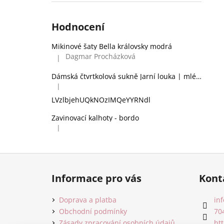
Hodnocení
Mikinové šaty Bella královsky modrá
Dagmar Procházková
|
Hodnocení produktu je 5 z 5 hvězdiček.
Dámská čtvrtkolová sukně Jarní louka | mléčné hedvábí
|
Hodnocení produktu je 2 z 5 hvězdiček.
LVzlbjehUQkNOzIMQeYYRNdl
Zavinovací kalhoty - bordo
|
Hodnocení produktu je 5 z 5 hvězdiček.
Z
á
Informace pro vás
Kont
p
a
Doprava a platba
inf
t
Obchodní podmínky
70
Zásady zpracování osobních údajů
ht