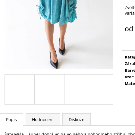
Zvolt
vari
od
Měr
cena
Kate
Záru
Barv
Vzor
:
Mate
Popis
Hodnocení
Diskuze
Šaty Míša = super dobrá volba volného a pohodlného střihu, oboh