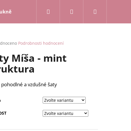
Hledat
Přihlášení
Nákupní
ukně a kalhoty
Mikiny a kardigany
Posledn
košík
rné
dnoceno
Podrobnosti hodnocení
cení
ty Míša - mint
ktu
ruktura
ček.
 pohodlné a vzdušné šaty
A
OST