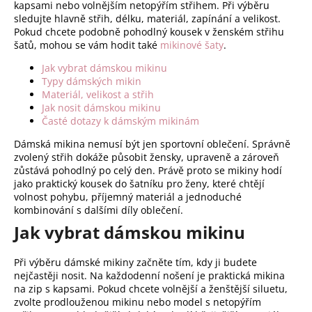
kapsami nebo volnějším netopýřím střihem. Při výběru
a
sledujte hlavně střih, délku, materiál, zapínání a velikost.
c
Pokud chcete podobně pohodlný kousek v ženském střihu
í
šatů, mohou se vám hodit také
mikinové šaty
.
p
Jak vybrat dámskou mikinu
r
Typy dámských mikin
v
Materiál, velikost a střih
k
Jak nosit dámskou mikinu
y
Časté dotazy k dámským mikinám
v
Dámská mikina nemusí být jen sportovní oblečení. Správně
ý
zvolený střih dokáže působit žensky, upraveně a zároveň
p
zůstává pohodlný po celý den. Právě proto se mikiny hodí
i
jako praktický kousek do šatníku pro ženy, které chtějí
s
volnost pohybu, příjemný materiál a jednoduché
kombinování s dalšími díly oblečení.
u
Jak vybrat dámskou mikinu
Při výběru dámské mikiny začněte tím, kdy ji budete
nejčastěji nosit. Na každodenní nošení je praktická mikina
na zip s kapsami. Pokud chcete volnější a ženštější siluetu,
zvolte prodlouženou mikinu nebo model s netopýřím