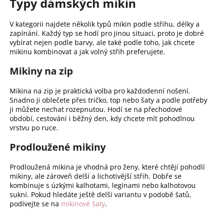
Typy dámských mikin
V kategorii najdete několik typů mikin podle střihu, délky a
zapínání. Každý typ se hodí pro jinou situaci, proto je dobré
vybírat nejen podle barvy, ale také podle toho, jak chcete
mikinu kombinovat a jak volný střih preferujete.
Mikiny na zip
Mikina na zip je praktická volba pro každodenní nošení.
Snadno ji oblečete přes tričko, top nebo šaty a podle potřeby
ji můžete nechat rozepnutou. Hodí se na přechodové
období, cestování i běžný den, kdy chcete mít pohodlnou
vrstvu po ruce.
Prodloužené mikiny
Prodloužená mikina je vhodná pro ženy, které chtějí pohodlí
mikiny, ale zároveň delší a lichotivější střih. Dobře se
kombinuje s úzkými kalhotami, legínami nebo kalhotovou
sukní. Pokud hledáte ještě delší variantu v podobě šatů,
podívejte se na
mikinové šaty
.