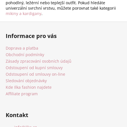
pohodlný, ležérní nebo teplejší outfit. Pokud hledáte
univerzální svrchní vrstvu, můžete porovnat také kategorii
mikiny a kardigany
.
Z
á
Informace pro vás
p
a
Doprava a platba
t
Obchodní podmínky
í
Zásady zpracování osobních údajů
Odstoupení od kupní smlouvy
Odstoupení od smlouvy on-line
Sledování objednávky
Kde Ilka fashion najdete
Affiliate program
Kontakt