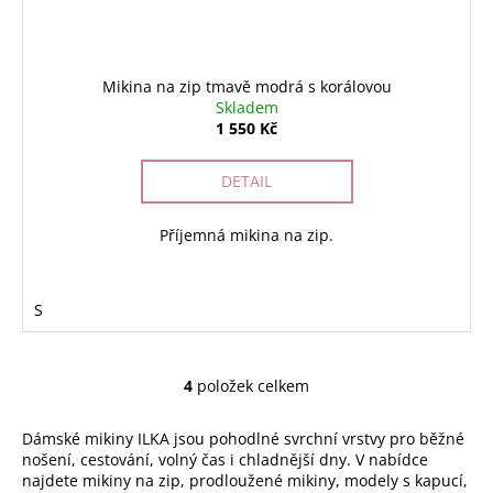
Mikina na zip tmavě modrá s korálovou
Skladem
1 550 Kč
DETAIL
Příjemná mikina na zip.
S
4
položek celkem
O
v
Dámské mikiny ILKA jsou pohodlné svrchní vrstvy pro běžné
l
nošení, cestování, volný čas i chladnější dny. V nabídce
á
najdete mikiny na zip, prodloužené mikiny, modely s kapucí,
d