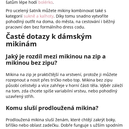
šatům lépe hodí
bolérko
.
Pro ucelený šatník můžete mikiny kombinovat také s
kategorií
sukně a kalhoty
. Díky tomu snadno vytvoříte
pohodlný outfit na doma, do města, na cestování i běžný
pracovní den bez formálního dress codu.
Časté dotazy k dámským
mikinám
Jaký je rozdíl mezi mikinou na zip a
mikinou bez zipu?
Mikina na zip je praktičtější na vrstvení, protože ji můžete
rozepnout a nosit přes tričko nebo top. Mikina bez zipu
působí celistvěji a více zahřeje v horní části těla. Výběr záleží
na tom, zda chcete spíše variabilní vrstvu, nebo pohodlný
uzavřený střih.
Komu sluší prodloužená mikina?
Prodloužená mikina sluší ženám, které chtějí zakrýt boky,
bříško nebo oblast zadečku. Dobře funguje s užším spodním