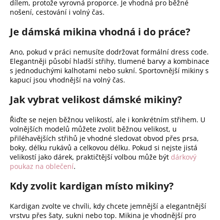
dílem, protože vyrovná proporce. Je vhodná pro běžné
nošení, cestování i volný čas.
Je dámská mikina vhodná i do práce?
Ano, pokud v práci nemusíte dodržovat formální dress code.
Elegantněji působí hladší střihy, tlumené barvy a kombinace
s jednoduchými kalhotami nebo sukní. Sportovnější mikiny s
kapucí jsou vhodnější na volný čas.
Jak vybrat velikost dámské mikiny?
Řiďte se nejen běžnou velikostí, ale i konkrétním střihem. U
volnějších modelů můžete zvolit běžnou velikost, u
přiléhavějších střihů je vhodné sledovat obvod přes prsa,
boky, délku rukávů a celkovou délku. Pokud si nejste jistá
velikostí jako dárek, praktičtější volbou může být
dárkový
poukaz na oblečení
.
Kdy zvolit kardigan místo mikiny?
Kardigan zvolte ve chvíli, kdy chcete jemnější a elegantnější
vrstvu přes šaty, sukni nebo top. Mikina je vhodnější pro