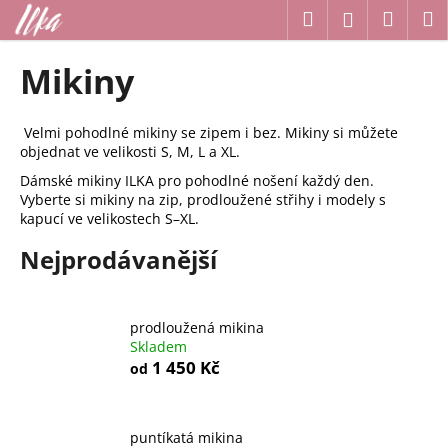
K
Přejít
Hledat
Náku
M
Přihlášení
na
o
obsah
Zpět
Zpět
košík
š
Mikiny
í
C
k
o
Velmi pohodlné mikiny se zipem i bez. Mikiny si můžete
objednat ve velikosti S, M, L a XL.
p
Dámské mikiny ILKA pro pohodlné nošení každý den.
o
Vyberte si mikiny na zip, prodloužené střihy i modely s
t
kapucí ve velikostech S–XL.
ř
Nejprodávanější
e
b
u
prodloužená mikina
j
Skladem
e
1 450 Kč
od
t
e
puntíkatá mikina
n