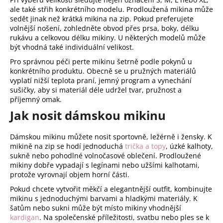
ale také střih konkrétního modelu. Prodloužená mikina může
sedět jinak než krátká mikina na zip. Pokud preferujete
volnější nošení, zohledněte obvod přes prsa, boky, délku
rukávu a celkovou délku mikiny. U některých modelů může
být vhodná také individuální velikost.
Pro správnou péči perte mikinu šetrně podle pokynů u
konkrétního produktu. Obecně se u pružných materiálů
vyplatí nižší teplota praní, jemný program a vynechání
sušičky, aby si materiál déle udržel tvar, pružnost a
příjemný omak.
Jak nosit dámskou mikinu
Dámskou mikinu můžete nosit sportovně, ležérně i žensky. K
mikině na zip se hodí jednoduchá
trička a topy
, úzké kalhoty,
sukně nebo pohodlné volnočasové oblečení. Prodloužené
mikiny dobře vypadají s legínami nebo užšími kalhotami,
protože vyrovnají objem horní části.
Pokud chcete vytvořit měkčí a elegantnější outfit, kombinujte
mikinu s jednoduchými barvami a hladkými materiály. K
šatům nebo sukni může být místo mikiny vhodnější
kardigan
. Na společenské příležitosti, svatbu nebo ples se k