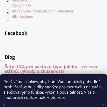
info
@
ilka.cz
704 420 272
https://www.facebook.com/Ilkafashion
/ilka_fashion/
Facebook
Blog
Šaty ILKA pro postavu typu jablko – recenze
střihů, výhody a zkušenosti
15.7.2026
Používáme cookies, abychom Vám umožnili pohodlné
Mléčné hedvábí – recenze materiálu
prohlížení webu a díky analýze provozu webu neustále
15.7.2026
zlepšovali jeho funkce, výkon a použitelnost. Více o
Módní přehlídka Charita Tábor 11.6.2026
souborech cookies naleznete
zde
.
1.7.2026