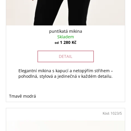
puntíkatá mikina
Skladem
1 280 Kč
od
DETAIL
Elegantní mikina s kapucí a netopýřím střihem –
pohodlná, stylová a jedinečná v každém detailu.
Tmavě modrá
Kód:
1023/S