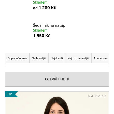
Skladem
a
1 280 Kč
od
j
í
t
Šedá mikina na zip
Skladem
?
1 550 Kč
Ř
a
Doporučujeme
Nejlevnější
Nejdražší
Nejprodávanější
Abecedně
HLEDAT
z
e
n
OTEVŘÍT FILTR
D
í
o
p
p
V
TIP
Kód:
2120/S2
r
o
ý
r
o
p
u
d