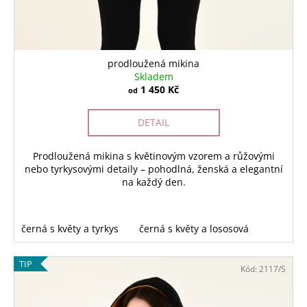
prodloužená mikina
Skladem
1 450 Kč
od
DETAIL
Prodloužená mikina s květinovým vzorem a růžovými
nebo tyrkysovými detaily – pohodlná, ženská a elegantní
na každý den.
černá s květy a tyrkys
černá s květy a lososová
TIP
Kód:
2117/S