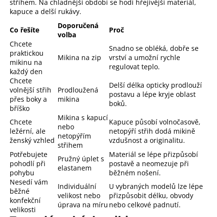
střihem. Na chladnější období se hodí hřejivější materiál,
kapuce a delší rukávy.
Doporučená
Co řešíte
Proč
volba
Chcete
Snadno se obléká, dobře se
praktickou
Mikina na zip
vrství a umožní rychle
mikinu na
regulovat teplo.
každý den
Chcete
Delší délka opticky prodlouží
volnější střih
Prodloužená
postavu a lépe kryje oblast
přes boky a
mikina
boků.
bříško
Mikina s kapucí
Chcete
Kapuce působí volnočasově,
nebo
ležérní, ale
netopýří střih dodá mikině
netopýřím
ženský vzhled
vzdušnost a originalitu.
střihem
Potřebujete
Materiál se lépe přizpůsobí
Pružný úplet s
pohodlí při
postavě a neomezuje při
elastanem
pohybu
běžném nošení.
Nesedí vám
Individuální
U vybraných modelů lze lépe
běžné
velikost nebo
přizpůsobit délku, obvody
konfekční
úprava na míru
nebo celkové padnutí.
velikosti