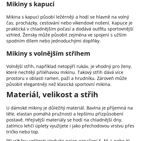
Mikiny s kapucí
Mikina s kapucí působí ležérněji a hodí se hlavně na volný
čas, procházky, cestování nebo víkendové nošení. Kapuce je
praktická v chladnějším počasí a dodává outfitu sportovnější
vzhled. Žensky může působit zejména ve spojení s užším
spodním dílem nebo jednoduchými doplňky.
Mikiny s volnějším střihem
Volnější střih, například netopýří rukáv, je vhodný pro ženy,
které nechtějí přiléhavou mikinu. Takový střih dává více
prostoru v oblasti ramen, paží a hrudníku. Zároveň může
působit elegantněji než klasická sportovní mikina.
Materiál, velikost a střih
U dámské mikiny je důležitý materiál. Bavlna je příjemná na
těle, elastan pomáhá pružnosti a lepšímu přizpůsobení
postavě. Hřejivější materiály se hodí na chladnější dny,
zatímco lehčí úplety využijete i jako přechodovou vrstvu přes
tričko nebo top.
Při výběru velikosti sledujte nejen označení S, M, L nebo XL,