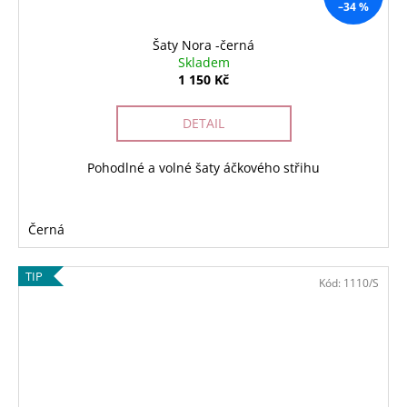
–34 %
Šaty Nora -černá
Skladem
1 150 Kč
DETAIL
Pohodlné a volné šaty áčkového střihu
Černá
TIP
Kód:
1110/S