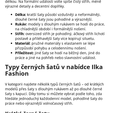
délkou. Na formální události volte spíše čistý střih, méně
výrazné detaily a decentní doplňky.
Délka:
kratší šaty působí vzdušněji a neformálněji,
dlouhé černé šaty jsou pohodlné a výraznější.
Rukáv:
modely s dlouhým rukávem se hodí do práce,
na chladnější období i formálnější nošení.
Střih:
oversized střih je pohodlný, áčkový střih lichotí
postavě a přiléhavější šaty více kopírují siluetu.
Materiál:
pružné materiály s elastanem se lépe
přizpůsobí pohybu a celodennímu nošení.
Příležitost:
jiné šaty se hodí na běžný den, jiné do
práce a jiné na pohřeb nebo slavnostní událost.
Typy černých šatů v nabídce Ilka
Fashion
V kategorii najdete několik typů černých šatů – od krátkých
modelů přes šaty s dlouhým rukávem až po dlouhé černé
šaty s kapucí. Díky tomu si můžete vybrat podle toho, zda
hledáte jednoduchý každodenní model, pohodlné šaty do
práce nebo výraznější volnočasový střih.