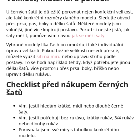
U černých šatů je důležité porovnat nejen konfekční velikost,
ale také konkrétní rozměry daného modelu. Sledujte obvod
přes prsa, pas, boky a délku šatů. Některé modely jsou
volnější, jiné více kopírují postavu. Pokud si nejste jistá, jak
šaty měřit, pomůže vám návod
jak se měří šaty
.
Vybrané modely Ilka Fashion umožňují také individuální
úpravu velikosti. Pokud běžné velikosti nesedí přesně,
můžete využít
šití na míru
nebo úpravu střihu podle
postavy. To se hodí například tehdy, když potřebujete jinou
délku šatů, více prostoru přes prsa, boky, bříško nebo
upravit délku rukávu.
Checklist před nákupem černých
šatů
Vím, jestli hledám krátké, midi nebo dlouhé černé
šaty.
Vím, jestli potřebuji bez rukávu, krátký rukáv, 3/4 rukáv
nebo dlouhý rukáv.
Porovnala jsem své míry s tabulkou konkrétního
modelu.