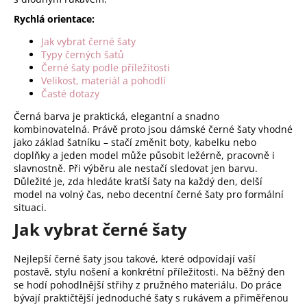
p
Rychlá orientace:
r
Jak vybrat černé šaty
v
Typy černých šatů
k
Černé šaty podle příležitosti
y
Velikost, materiál a pohodlí
v
Časté dotazy
ý
Černá barva je praktická, elegantní a snadno
p
kombinovatelná. Právě proto jsou dámské černé šaty vhodné
i
jako základ šatníku – stačí změnit boty, kabelku nebo
s
doplňky a jeden model může působit ležérně, pracovně i
u
slavnostně. Při výběru ale nestačí sledovat jen barvu.
Důležité je, zda hledáte kratší šaty na každý den, delší
model na volný čas, nebo decentní černé šaty pro formální
situaci.
Jak vybrat černé šaty
Nejlepší černé šaty jsou takové, které odpovídají vaší
postavě, stylu nošení a konkrétní příležitosti. Na běžný den
se hodí pohodlnější střihy z pružného materiálu. Do práce
bývají praktičtější jednoduché šaty s rukávem a přiměřenou