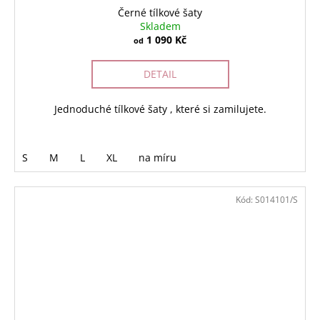
Černé tílkové šaty
Skladem
1 090 Kč
od
DETAIL
Jednoduché tílkové šaty , které si zamilujete.
S
M
L
XL
na míru
Kód:
S014101/S