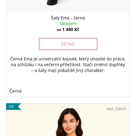
Šaty Ema - černá
Skladem
1 480 Kč
od
DETAIL
Černá Ema je univerzální kousek, který unosíte do práce,
na schůzku i na večerní příležitost. Stačí změnit doplňky
– a šaty mají pokaždé jiný charakter.
Černá
TIP
Kód:
2084/S