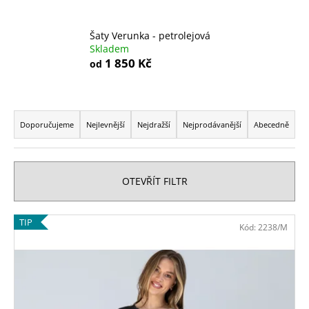
a
j
Šaty Verunka - petrolejová
Skladem
í
1 850 Kč
od
t
?
Ř
a
Doporučujeme
Nejlevnější
Nejdražší
Nejprodávanější
Abecedně
z
e
HLEDAT
n
OTEVŘÍT FILTR
í
p
D
V
TIP
Kód:
2238/M
r
o
ý
o
p
p
o
d
i
r
u
s
u
k