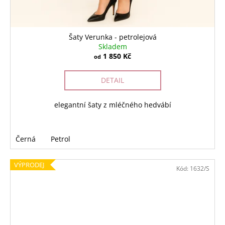
Šaty Verunka - petrolejová
Skladem
1 850 Kč
od
DETAIL
elegantní šaty z mléčného hedvábí
Černá
Petrol
VÝPRODEJ
Kód:
1632/S