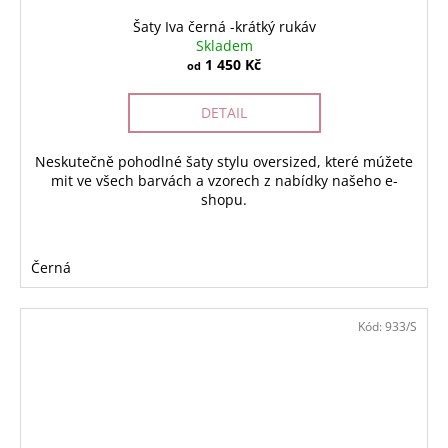
Šaty Iva černá -krátký rukáv
Skladem
1 450 Kč
od
DETAIL
Neskutečně pohodlné šaty stylu oversized, které múžete
mit ve všech barvách a vzorech z nabídky našeho e-
shopu.
Černá
Kód:
933/S