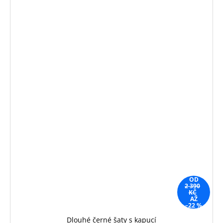
OD
2 390
KČ
AŽ
–22 %
Dlouhé černé šaty s kapucí