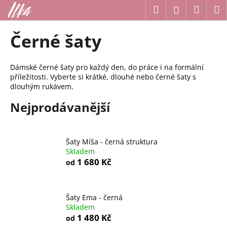
K
Přejít
Hledat
Náku
M
Přihlášení
na
o
obsah
Zpět
Zpět
košík
š
Černé šaty
í
C
k
o
Dámské černé šaty pro každý den, do práce i na formální
příležitosti. Vyberte si krátké, dlouhé nebo černé šaty s
p
dlouhým rukávem.
o
Nejprodávanější
t
ř
e
Šaty Míša - černá struktura
b
Skladem
u
1 680 Kč
od
j
e
t
Šaty Ema - černá
Skladem
e
1 480 Kč
od
n