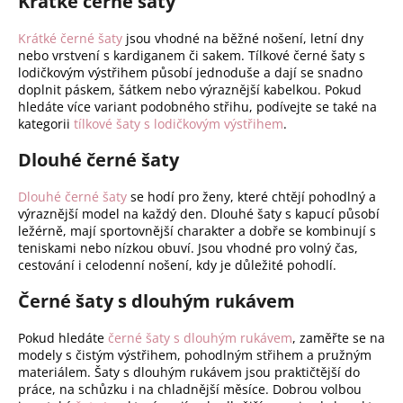
Krátké černé šaty
Krátké černé šaty
jsou vhodné na běžné nošení, letní dny
nebo vrstvení s kardiganem či sakem. Tílkové černé šaty s
lodičkovým výstřihem působí jednoduše a dají se snadno
doplnit páskem, šátkem nebo výraznější kabelkou. Pokud
hledáte více variant podobného střihu, podívejte se také na
kategorii
tílkové šaty s lodičkovým výstřihem
.
Dlouhé černé šaty
Dlouhé černé šaty
se hodí pro ženy, které chtějí pohodlný a
výraznější model na každý den. Dlouhé šaty s kapucí působí
ležérně, mají sportovnější charakter a dobře se kombinují s
teniskami nebo nízkou obuví. Jsou vhodné pro volný čas,
cestování i celodenní nošení, kdy je důležité pohodlí.
Černé šaty s dlouhým rukávem
Pokud hledáte
černé šaty s dlouhým rukávem
, zaměřte se na
modely s čistým výstřihem, pohodlným střihem a pružným
materiálem. Šaty s dlouhým rukávem jsou praktičtější do
práce, na schůzku i na chladnější měsíce. Dobrou volbou