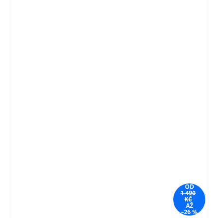
OD
1 490
KČ
AŽ
–26 %