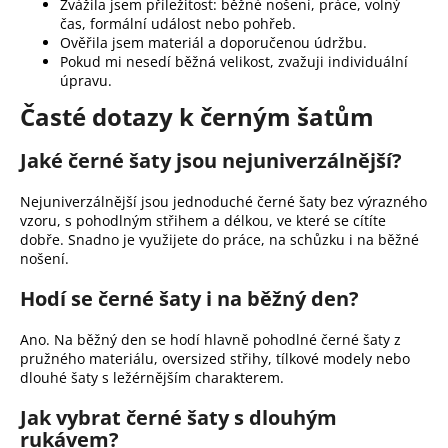
Zvážila jsem příležitost: běžné nošení, práce, volný
čas, formální událost nebo pohřeb.
Ověřila jsem materiál a doporučenou údržbu.
Pokud mi nesedí běžná velikost, zvažuji individuální
úpravu.
Časté dotazy k černým šatům
Jaké černé šaty jsou nejuniverzálnější?
Nejuniverzálnější jsou jednoduché černé šaty bez výrazného
vzoru, s pohodlným střihem a délkou, ve které se cítíte
dobře. Snadno je využijete do práce, na schůzku i na běžné
nošení.
Hodí se černé šaty i na běžný den?
Ano. Na běžný den se hodí hlavně pohodlné černé šaty z
pružného materiálu, oversized střihy, tílkové modely nebo
dlouhé šaty s ležérnějším charakterem.
Jak vybrat černé šaty s dlouhým
rukávem?