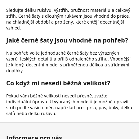
Sledujte délku rukávu, výstřih, pružnost materiálu a celkový
střih. Černé šaty s dlouhým rukávem jsou vhodné do práce,
na chladnější období a pro ženy, které chtějí decentnější
vzhled.
Jaké černé šaty jsou vhodné na pohřeb?
Na pohřeb volte jednoduché černé šaty bez výrazných
vzorů, lesklých detailů a příliš odhaleného střihu. Vhodnější
je klidný, decentní model s přiměřenou délkou a střídmými
doplňky.
Co když mi nesedí běžná velikost?
Pokud vám běžné velikosti nesedí přesně, zvažte
individuální úpravu. U vybraných modelů je možné upravit
střih podle vašich měr, například přes prsa, pas, boky, délku
šatů nebo délku rukávu.
Z
á
Informace pro vás