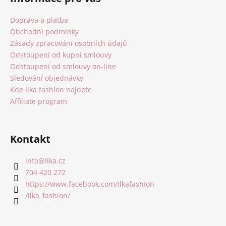
p
a
Doprava a platba
t
Obchodní podmínky
í
Zásady zpracování osobních údajů
Odstoupení od kupní smlouvy
Odstoupení od smlouvy on-line
Sledování objednávky
Kde Ilka fashion najdete
Affiliate program
Kontakt
info
@
ilka.cz
704 420 272
https://www.facebook.com/Ilkafashion
/ilka_fashion/