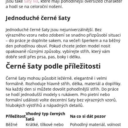
jsou také
šaty Iva
, které mají pohodlnější oversized charakter
a hodí se na celoroční nošení.
Jednoduché černé šaty
Jednoduché černé šaty jsou nejuniverzálnější. Bez
výrazného vzoru nebo zdobení se snadno přizpůsobí situaci
– do práce je doplníte sakem, na večeři šperkem a na běžný
den pohodlnou obuví. Pokud chcete jeden model nosit
opakovaně různými způsoby, vybírejte střih, který vám
dobře sedí přes prsa, pas, boky i délku.
Černé šaty podle příležitosti
Černé šaty mohou působit ležérně, elegantně i velmi
formálně. Rozhoduje hlavně střih, délka, materiál a doplňky.
Na každý den si můžete dovolit pohodlnější střih. Do práce
se hodí jednodušší modely s rukávem. Pro pietní nebo
formální události volte decentní šaty bez výrazných vzorů,
hlubokých výstřihů a nápadných detailů.
Vhodný typ černých
Příležitost
Na co si dát pozor
šatů
Běžné
Krátké, tílkové nebo
Pohodlný materiál, volnost