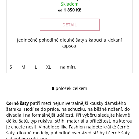
Skladem
1 850 Kč
od
DETAIL
Jedinečně pohodlné dlouhé šaty s kapucí a klokaní
kapsou.
S
M
L
XL
na míru
8
položek celkem
O
v
Černé šaty
patří mezi nejuniverzálnější kousky dámského
l
šatníku. Hodí se do práce, na schůzku, na běžné nošení, do
á
divadla i na formálnější události. Při výběru sledujte hlavně
d
délku šatů, typ rukávu, střih, materiál a příležitost, na kterou
a
je chcete nosit. V nabídce Ilka Fashion najdete krátké černé
c
šaty, dlouhé modely, pohodlné oversized střihy i černé šaty
í
s dlouhým rukávem.