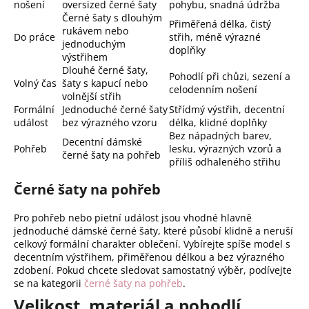
nošení
oversized černé šaty
pohybu, snadná údržba
Černé šaty s dlouhým
Přiměřená délka, čistý
rukávem nebo
Do práce
střih, méně výrazné
jednoduchým
doplňky
výstřihem
Dlouhé černé šaty,
Pohodlí při chůzi, sezení a
Volný čas
šaty s kapucí nebo
celodenním nošení
volnější střih
Formální
Jednoduché černé šaty
Střídmý výstřih, decentní
událost
bez výrazného vzoru
délka, klidné doplňky
Bez nápadných barev,
Decentní dámské
Pohřeb
lesku, výrazných vzorů a
černé šaty na pohřeb
příliš odhaleného střihu
Černé šaty na pohřeb
Pro pohřeb nebo pietní událost jsou vhodné hlavně
jednoduché dámské černé šaty, které působí klidně a neruší
celkový formální charakter oblečení. Vybírejte spíše model s
decentním výstřihem, přiměřenou délkou a bez výrazného
zdobení. Pokud chcete sledovat samostatný výběr, podívejte
se na kategorii
černé šaty na pohřeb
.
Velikost, materiál a pohodlí