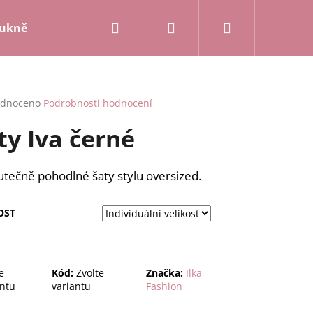
Hledat
Přihlášení
Nákupní
ukně a kalhoty
Mikiny a kardigany
Posledn
košík
rné
dnoceno
Podrobnosti hodnocení
cení
ty Iva černé
ktu
tečně pohodlné šaty stylu oversized.
ček.
OST
e
Kód:
Zvolte
Značka:
Ilka
antu
variantu
Fashion