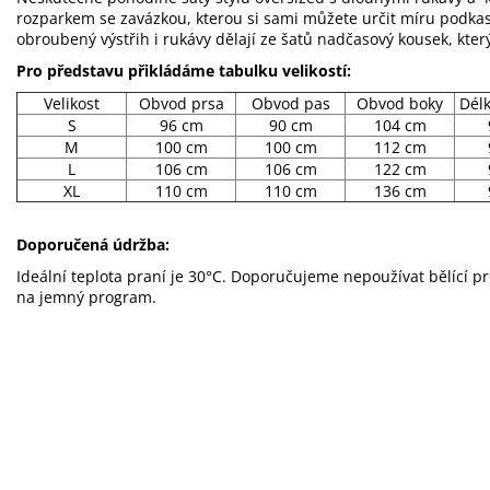
rozparkem se zavázkou, kterou si sami můžete určit míru podkas
obroubený výstřih i rukávy dělají ze šatů nadčasový kousek, kter
Pro představu přikládáme tabulku velikostí:
Velikost
Obvod prsa
Obvod pas
Obvod boky
Dél
S
96 cm
90 cm
104 cm
M
100 cm
100 cm
112 cm
L
106 cm
106 cm
122 cm
XL
110 cm
110 cm
136 cm
Doporučená údržba:
Ideální teplota praní je 30°C. Doporučujeme nepoužívat bělící p
na jemný program.