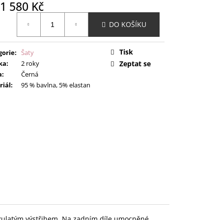
1 580 Kč
ná
DO KOŠÍKU
:
Tisk
gorie
:
Šaty
ka
:
2 roky
Zeptat se
a
:
Černá
riál
:
95 % bavlna, 5% elastan
 kulatým výstřihem. Na zadním díle umocněné