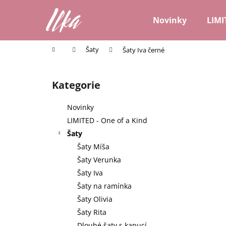
K
Přejít
na
o
Novinky
LIMI
obsah
Zpět
Zpět
š
do
do
í
Domů
Šaty
Šaty Iva černé
k
obchodu
obchodu
P
o
Kategorie
Přeskočit
s
kategorie
t
Novinky
r
LIMITED - One of a Kind
a
Šaty
n
Šaty Míša
n
Šaty Verunka
í
Šaty Iva
p
Šaty na ramínka
a
Šaty Olivia
n
Šaty Rita
e
Dlouhé šaty s kapucí