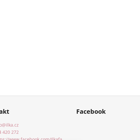
akt
Facebook
o
@
ilka.cz
4 420 272
tps://www.facebook.com/Ilkafa