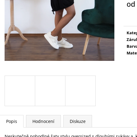
od
Měr
cena
Kate
Záru
Barv
Mate
Popis
Hodnocení
Diskuze
Neskutečně pohodlné šaty stylu oversized s dlouhými rukávy a