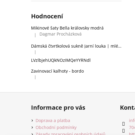
Hodnocení
Mikinové šaty Bella královsky modrá
Dagmar Procházková
|
Hodnocení produktu je 5 z 5 hvězdiček.
Dámská čtvrtkolová sukně Jarní louka | mléčné hedvábí
|
Hodnocení produktu je 2 z 5 hvězdiček.
LVzlbjehUQkNOzIMQeYYRNdl
Zavinovací kalhoty - bordo
|
Hodnocení produktu je 5 z 5 hvězdiček.
Z
á
Informace pro vás
Kont
p
a
Doprava a platba
inf
t
Obchodní podmínky
70
Zásady zpracování osobních údajů
ht