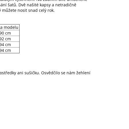
ání šatů. Dvě našité kapsy a netradičně
ý můžete nosit snad celý rok.
ka modelu
90 cm
92 cm
94 cm
94 cm
rostředky ani sušičku. Osvědčilo se nám žehlení