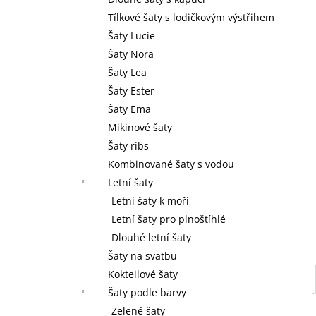
l
Tílkové šaty s lodičkovým výstřihem
Šaty Lucie
Šaty Nora
Šaty Lea
Šaty Ester
Šaty Ema
Mikinové šaty
Šaty ribs
Kombinované šaty s vodou
Letní šaty
Letní šaty k moři
Letní šaty pro plnoštíhlé
Dlouhé letní šaty
Šaty na svatbu
Kokteilové šaty
Šaty podle barvy
Zelené šaty