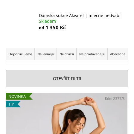
a
j
Dámská sukně Akvarel | mléčné hedvábí
Skladem
í
1 350 Kč
od
t
?
Ř
a
Doporučujeme
Nejlevnější
Nejdražší
Nejprodávanější
Abecedně
z
e
HLEDAT
n
OTEVŘÍT FILTR
í
p
D
V
NOVINKA
Kód:
2377/S
r
o
ý
TIP
o
p
p
o
d
i
r
u
s
u
k