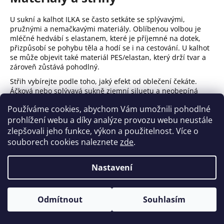
U sukní a kalhot ILKA se často setkáte se splývavými,
pružnými a nemačkavými materiály. Oblíbenou volbou je
mléčné hedvábí s elastanem, které je příjemné na dotek,
přizpůsobí se pohybu těla a hodí se i na cestování. U kalhot
se může objevit také materiál PES/elastan, který drží tvar a
zároveň zůstává pohodlný.
Střih vybírejte podle toho, jaký efekt od oblečení čekáte.
Áčková nebo splývavá sukně zjemní siluetu a neobepíná
boky. Široké nohavice u kalhot a kalhotových sukní opticky
Používáme cookies, abychom Vám umožnili pohodlné
prodlužují nohy. Vyšší pas zvýrazní nejužší část těla a
prohlížení webu a díky analýze provozu webu neustále
pružný pas pomáhá tomu, aby model netlačil ani při delším
nošení.
zlepšovali jeho funkce, výkon a použitelnost. Více o
souborech cookies naleznete
zde
.
S čím kombinovat sukně a
kalhoty
Nastavení
Pro jednoduchý denní outfit stačí sukni nebo kalhotovou
sukni doplnit jednobarevným vrškem. Vhodnou volbou jsou
trička a topy
, které se snadno kombinují s výraznými i
Odmítnout
Souhlasím
jednobarevnými spodními díly. Pokud chcete outfit zjemnit
nebo vrstvit do chladnějšího počasí, sáhněte po
kardiganu
.