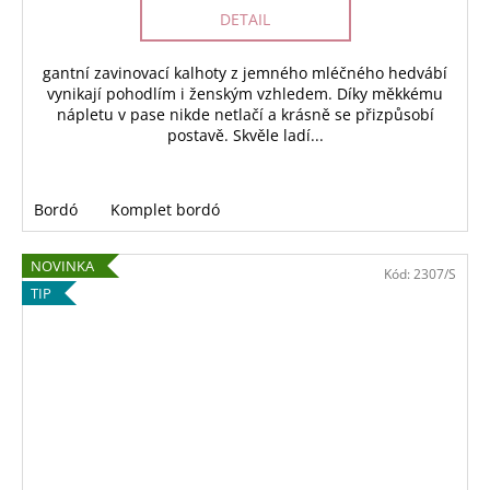
DETAIL
gantní zavinovací kalhoty z jemného mléčného hedvábí
vynikají pohodlím i ženským vzhledem. Díky měkkému
nápletu v pase nikde netlačí a krásně se přizpůsobí
postavě. Skvěle ladí...
Bordó
Komplet bordó
NOVINKA
Kód:
2307/S
TIP