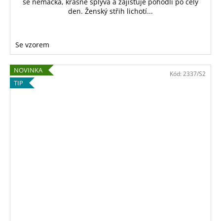
se nemačká, krásně splývá a zajišťuje pohodlí po celý
den. Ženský střih lichotí...
Se vzorem
NOVINKA
Kód:
2337/S2
TIP