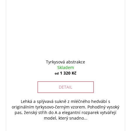
Tyrkysová abstrakce
Skladem
1 320 Kč
od
DETAIL
Lehká a splývavá sukně z mléčného hedvábí s
originálním tyrkysovo-černým vzorem. Pohodlný vysoký
pas, ženský střih do A a elegantní rozparek vytvářejí
model, který snadno...