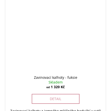
Zavinovací kalhoty - fuksie
Skladem
1 320 Kč
od
DETAIL
Zavinovací kalhoty z jemného mléčného hedvábí v sytě