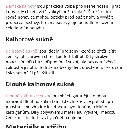
Dámské kalhoty
jsou praktická volba pro běžné nošení, práci
i dny, kdy chcete větší zakrytí než u sukně. Široké nebo
rovné nohavice mohou opticky prodloužit nohy a vyvážit
proporce postavy. Pružný pas zvyšuje pohodlí při sezení i
celodenním pohybu.
Kalhotové sukně
Kalhotové sukně
jsou ideální pro ženy, které se chtějí cítit
žensky, ale zároveň chtějí komfort kalhot. Díky širokým
nohavicím při chůzi připomínají sukni, ale poskytují větší
volnost a jistotu. Hodí se na běžný den, dovolenou, cestování
i slavnostnější příležitosti.
Dlouhé kalhotové sukně
Dlouhé kalhotové sukně
působí elegantněji a mohou
nahradit dlouhou sukni tam, kde chcete více pohodlí při
pohybu. Jsou vhodné k jednoduchým topům, tričkům i
kardiganům. Díky splývavému materiálu vytvářejí měkkou
ženskou siluetu bez zbytečného objemu.
Materiály a střihy