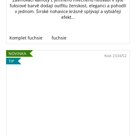
fuksiové barvě dodají outfitu ženskost, eleganci a pohodlí
v jednom. Široké nohavice krásně splývají a vytvářejí
efekt...
Komplet fuchsie
fuchsie
NOVINKA
Kód:
2334/S2
TIP