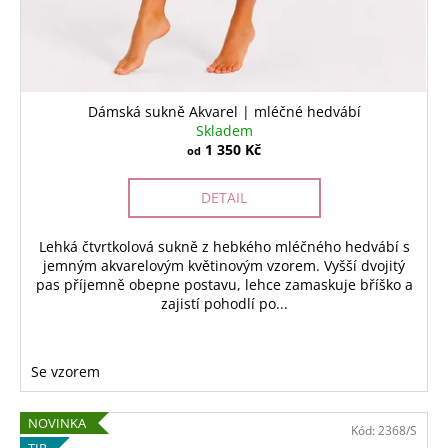
Dámská sukně Akvarel | mléčné hedvábí
Skladem
1 350 Kč
od
DETAIL
Lehká čtvrtkolová sukně z hebkého mléčného hedvábí s
jemným akvarelovým květinovým vzorem. Vyšší dvojitý
pas příjemně obepne postavu, lehce zamaskuje bříško a
zajistí pohodlí po...
Se vzorem
NOVINKA
Kód:
2368/S