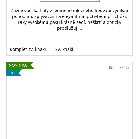
Zavinovací kalhoty z jemného mléčného hedvábí vynikají
pohodlím, splývavostí a elegantním pohybem při chůzi.
Díky vysokému pasu krásně sedí, neškrtí a opticky
prodlužují...
Komplet sv. khaki
Sv. khaki
NOVINKA
Kód:
2331/S
TIP