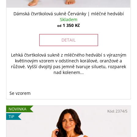
Dámská čtvrtkolová sukně Červánky | mléčné hedvábí
Skladem
1 350 Kč
od
DETAIL
Lehká čtvrtkolová sukně z mléčného hedvábí s výrazným
květinovým vzorem v odstínech korálové, oranžové a
růžové. Vyšší dvojitý pas jemně tvaruje siluetu, rozparek
nad kolenem...
Se vzorem
NOVINKA
Kód:
2374/S
TIP