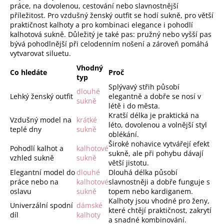
práce, na dovolenou, cestování nebo slavnostnější
příležitost. Pro vzdušný ženský outfit se hodí sukně, pro větší
praktičnost kalhoty a pro kombinaci elegance i pohodlí
kalhotová sukně. Důležitý je také pas: pružný nebo vyšší pas
bývá pohodlnější při celodenním nošení a zároveň pomáhá
vytvarovat siluetu.
Vhodný
Co hledáte
Proč
typ
Splývavý střih působí
dlouhé
Lehký ženský outfit
elegantně a dobře se nosí v
sukně
létě i do města.
Kratší délka je praktická na
Vzdušný model na
krátké
léto, dovolenou a volnější styl
teplé dny
sukně
oblékání.
Široké nohavice vytvářejí efekt
Pohodlí kalhot a
kalhotové
sukně, ale při pohybu dávají
vzhled sukně
sukně
větší jistotu.
Elegantní model do
dlouhé
Dlouhá délka působí
práce nebo na
kalhotové
slavnostněji a dobře funguje s
oslavu
sukně
topem nebo kardiganem.
Kalhoty jsou vhodné pro ženy,
Univerzální spodní
dámské
které chtějí praktičnost, zakrytí
díl
kalhoty
a snadné kombinování.