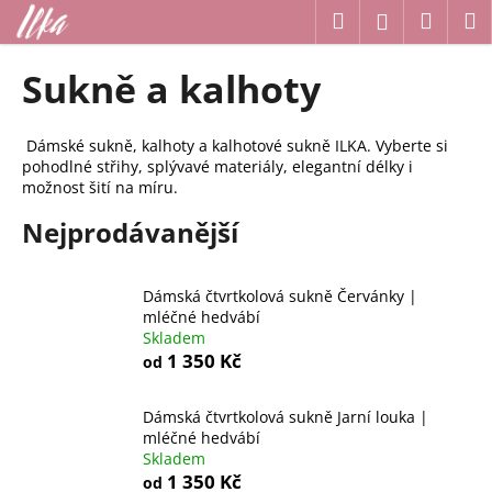
K
Přejít
Hledat
Náku
M
Přihlášení
na
o
obsah
Zpět
Zpět
košík
š
Sukně a kalhoty
í
C
k
o
Dámské sukně, kalhoty a kalhotové sukně ILKA. Vyberte si
pohodlné střihy, splývavé materiály, elegantní délky i
p
možnost šití na míru.
o
Nejprodávanější
t
ř
e
Dámská čtvrtkolová sukně Červánky |
b
mléčné hedvábí
Skladem
u
1 350 Kč
od
j
e
Dámská čtvrtkolová sukně Jarní louka |
t
mléčné hedvábí
e
Skladem
1 350 Kč
od
n