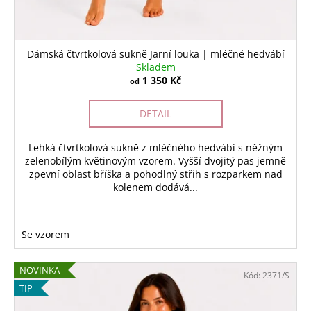
Dámská čtvrtkolová sukně Jarní louka | mléčné hedvábí
Skladem
1 350 Kč
od
DETAIL
Lehká čtvrtkolová sukně z mléčného hedvábí s něžným
zelenobílým květinovým vzorem. Vyšší dvojitý pas jemně
zpevní oblast bříška a pohodlný střih s rozparkem nad
kolenem dodává...
Se vzorem
NOVINKA
Kód:
2371/S
TIP