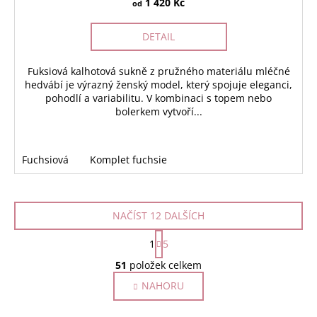
1 420 Kč
od
DETAIL
Fuksiová kalhotová sukně z pružného materiálu mléčné
hedvábí je výrazný ženský model, který spojuje eleganci,
pohodlí a variabilitu. V kombinaci s topem nebo
bolerkem vytvoří...
Fuchsiová
Komplet fuchsie
NAČÍST 12 DALŠÍCH
S
1
5
t
O
r
51
položek celkem
v
á
NAHORU
l
n
k
á
o