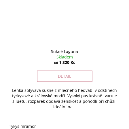
Sukně Laguna
Skladem
1 320 Kč
od
DETAIL
Lehká splývavá sukně z mléčného hedvábí v odstínech
tyrkysové a královské modři. Vysoký pas krásně tvaruje
siluetu, rozparek dodává ženskost a pohodlí při chůzi.
Ideální na...
Tykys mramor