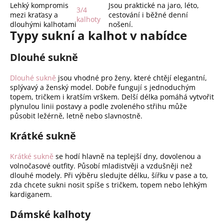
Lehký kompromis
Jsou praktické na jaro, léto,
3/4
mezi kraťasy a
cestování i běžné denní
kalhoty
dlouhými kalhotami
nošení.
Typy sukní a kalhot v nabídce
Dlouhé sukně
Dlouhé sukně
jsou vhodné pro ženy, které chtějí elegantní,
splývavý a ženský model. Dobře fungují s jednoduchým
topem, tričkem i kratším vrškem. Delší délka pomáhá vytvořit
plynulou linii postavy a podle zvoleného střihu může
působit ležérně, letně nebo slavnostně.
Krátké sukně
Krátké sukně
se hodí hlavně na teplejší dny, dovolenou a
volnočasové outfity. Působí mladistvěji a vzdušněji než
dlouhé modely. Při výběru sledujte délku, šířku v pase a to,
zda chcete sukni nosit spíše s tričkem, topem nebo lehkým
kardiganem.
Dámské kalhoty