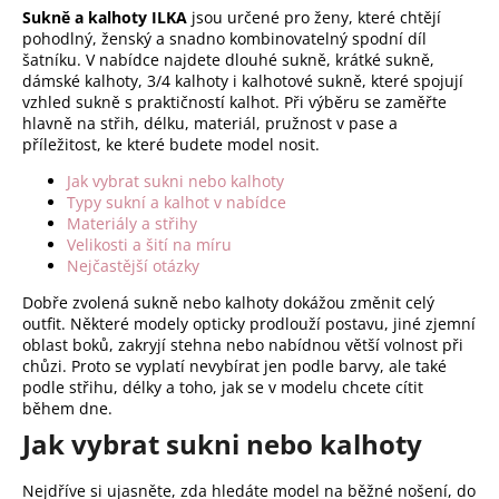
d
Sukně a kalhoty ILKA
jsou určené pro ženy, které chtějí
v
a
pohodlný, ženský a snadno kombinovatelný spodní díl
á
c
šatníku. V nabídce najdete dlouhé sukně, krátké sukně,
n
í
dámské kalhoty, 3/4 kalhoty i kalhotové sukně, které spojují
í
p
vzhled sukně s praktičností kalhot. Při výběru se zaměřte
r
hlavně na střih, délku, materiál, pružnost v pase a
příležitost, ke které budete model nosit.
v
k
Jak vybrat sukni nebo kalhoty
y
Typy sukní a kalhot v nabídce
v
Materiály a střihy
Velikosti a šití na míru
ý
Nejčastější otázky
p
i
Dobře zvolená sukně nebo kalhoty dokážou změnit celý
s
outfit. Některé modely opticky prodlouží postavu, jiné zjemní
u
oblast boků, zakryjí stehna nebo nabídnou větší volnost při
chůzi. Proto se vyplatí nevybírat jen podle barvy, ale také
podle střihu, délky a toho, jak se v modelu chcete cítit
během dne.
Jak vybrat sukni nebo kalhoty
Nejdříve si ujasněte, zda hledáte model na běžné nošení, do