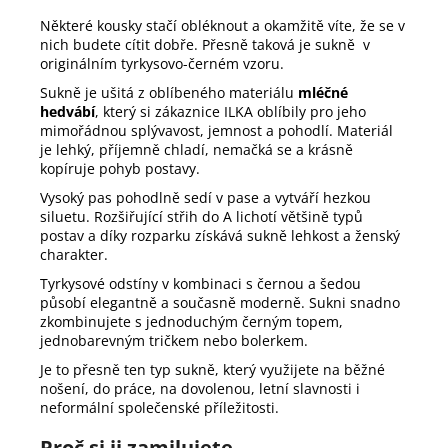
Některé kousky stačí obléknout a okamžitě víte, že se v
nich budete cítit dobře. Přesně taková je sukně v
originálním tyrkysovo-černém vzoru.
Sukně je ušitá z oblíbeného materiálu
mléčné
hedvábí
, který si zákaznice ILKA oblíbily pro jeho
mimořádnou splývavost, jemnost a pohodlí. Materiál
je lehký, příjemně chladí, nemačká se a krásně
kopíruje pohyb postavy.
Vysoký pas pohodlně sedí v pase a vytváří hezkou
siluetu. Rozšiřující střih do A lichotí většině typů
postav a díky rozparku získává sukně lehkost a ženský
charakter.
Tyrkysové odstíny v kombinaci s černou a šedou
působí elegantně a současně moderně. Sukni snadno
zkombinujete s jednoduchým černým topem,
jednobarevným tričkem nebo bolerkem.
Je to přesně ten typ sukně, který využijete na běžné
nošení, do práce, na dovolenou, letní slavnosti i
neformální společenské příležitosti.
Proč si ji zamilujete