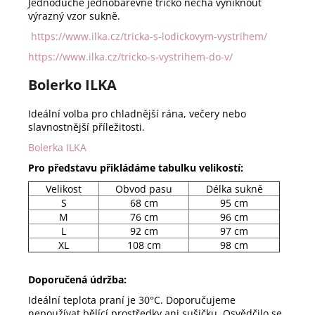
Jednoduché jednobarevné tričko nechá vyniknout
výrazný vzor sukně.
https://www.ilka.cz/tricka-s-lodickovym-vystrihem/
https://www.ilka.cz/tricko-s-vystrihem-do-v/
Bolerko ILKA
Ideální volba pro chladnější rána, večery nebo
slavnostnější příležitosti.
Bolerka ILKA
Pro představu přikládáme tabulku velikostí:
Velikost
Obvod pasu
Délka sukně
S
68 cm
95 cm
M
76 cm
96 cm
L
92 cm
97 cm
XL
108 cm
98 cm
Doporučená údržba:
Ideální teplota praní je 30°C. Doporučujeme
nepoužívat bělící prostředky ani sušičku. Osvědčilo se