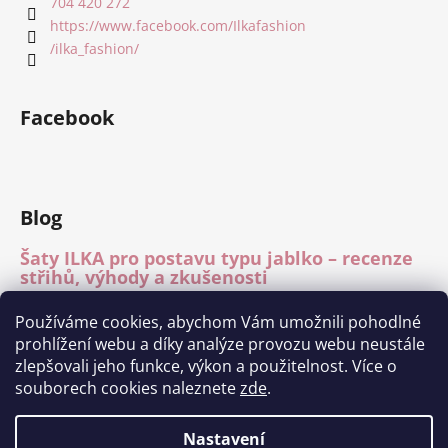
704 420 272
https://www.facebook.com/Ilkafashion
/ilka_fashion/
Facebook
Blog
Šaty ILKA pro postavu typu jablko – recenze
střihů, výhody a zkušenosti
15.7.2026
Používáme cookies, abychom Vám umožnili pohodlné
Mléčné hedvábí – recenze materiálu
prohlížení webu a díky analýze provozu webu neustále
15.7.2026
zlepšovali jeho funkce, výkon a použitelnost. Více o
Módní přehlídka Charita Tábor 11.6.2026
souborech cookies naleznete
zde
.
1.7.2026
Nastavení