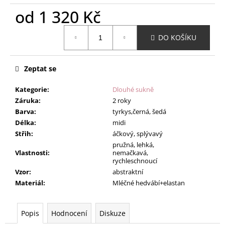
od
1 320 Kč
Měrná
DO KOŠÍKU
cena:
Zeptat se
Kategorie
:
Dlouhé sukně
Záruka
:
2 roky
Barva
:
tyrkys,černá, šedá
Délka
:
midi
Střih
:
áčkový, splývavý
pružná, lehká,
Vlastnosti
:
nemačkavá,
rychleschnoucí
Vzor
:
abstraktní
Materiál
:
Mléčné hedvábí+elastan
Popis
Hodnocení
Diskuze