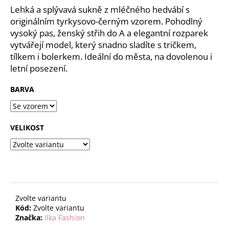
č
z
Lehká a splývavá sukně z mléčného hedvábí s
u
5
originálním tyrkysovo-černým vzorem. Pohodlný
j
hvězdiček.
vysoký pas, ženský střih do A a elegantní rozparek
e
vytvářejí model, který snadno sladíte s tričkem,
m
tílkem i bolerkem. Ideální do města, na dovolenou i
e
letní posezení.
BARVA
VELIKOST
Zvolte variantu
Kód:
Zvolte variantu
Značka:
Ilka Fashion