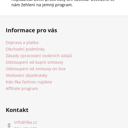
nám žehlení na jemný program.
Z
á
Informace pro vás
p
a
Doprava a platba
t
Obchodní podmínky
í
Zásady zpracování osobních údajů
Odstoupení od kupní smlouvy
Odstoupení od smlouvy on-line
Sledování objednávky
Kde Ilka fashion najdete
Affiliate program
Kontakt
info
@
ilka.cz