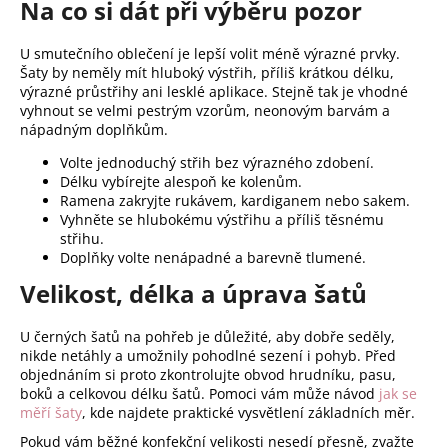
Na co si dát při výběru pozor
U smutečního oblečení je lepší volit méně výrazné prvky.
Šaty by neměly mít hluboký výstřih, příliš krátkou délku,
výrazné průstřihy ani lesklé aplikace. Stejně tak je vhodné
vyhnout se velmi pestrým vzorům, neonovým barvám a
nápadným doplňkům.
Volte jednoduchý střih bez výrazného zdobení.
Délku vybírejte alespoň ke kolenům.
Ramena zakryjte rukávem, kardiganem nebo sakem.
Vyhněte se hlubokému výstřihu a příliš těsnému
střihu.
Doplňky volte nenápadné a barevně tlumené.
Velikost, délka a úprava šatů
U černých šatů na pohřeb je důležité, aby dobře seděly,
nikde netáhly a umožnily pohodlné sezení i pohyb. Před
objednáním si proto zkontrolujte obvod hrudníku, pasu,
boků a celkovou délku šatů. Pomoci vám může návod
jak se
měří šaty
, kde najdete praktické vysvětlení základních měr.
Pokud vám běžné konfekční velikosti nesedí přesně, zvažte