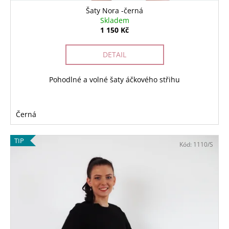
Šaty Nora -černá
Skladem
1 150 Kč
DETAIL
Pohodlné a volné šaty áčkového střihu
Černá
TIP
Kód:
1110/S