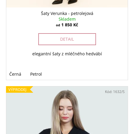
Šaty Verunka - petrolejová
Skladem
1 850 Kč
od
DETAIL
elegantní šaty z mléčného hedvábí
Černá
Petrol
VÝPRODEJ
Kód:
1632/S