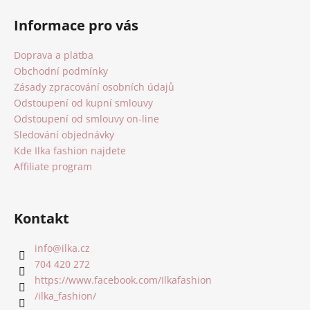
á
Informace pro vás
p
a
Doprava a platba
t
Obchodní podmínky
í
Zásady zpracování osobních údajů
Odstoupení od kupní smlouvy
Odstoupení od smlouvy on-line
Sledování objednávky
Kde Ilka fashion najdete
Affiliate program
Kontakt
info
@
ilka.cz
704 420 272
https://www.facebook.com/Ilkafashion
/ilka_fashion/