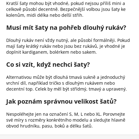
Kratší šaty mohou být vhodné, pokud nejsou příliš mini a
celkově působí decentně. Bezpečnější volbou jsou šaty ke
kolenům, midi délka nebo delší střih.
Musí mít šaty na pohřeb dlouhý rukáv?
Dlouhý rukáv není vždy nutný, ale působí formálněji. Pokud
mají šaty krátký rukáv nebo jsou bez rukávů, je vhodné je
doplnit kardiganem, bolérkem nebo sakem.
Co si vzít, když nechci šaty?
Alternativou může být dlouhá tmavá sukně a jednoduchý
vrchní díl, například tričko s dlouhým rukávem nebo
decentní top. Celek by měl být střídmý, tmavý a upravený.
Jak poznám správnou velikost šatů?
Nespoléhejte jen na označení S, M, L nebo XL. Porovnejte
své míry s rozměry konkrétního modelu a sledujte hlavně
obvod hrudníku, pasu, boků a délku šatů.
Z