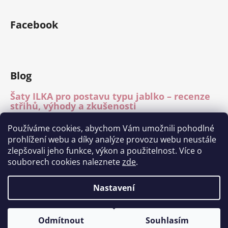
Facebook
Blog
Šaty ILKA pro postavu typu jablko – recenze
střihů, výhody a zkušenosti
15.7.2026
Používáme cookies, abychom Vám umožnili pohodlné
Mléčné hedvábí – recenze materiálu
prohlížení webu a díky analýze provozu webu neustále
15.7.2026
zlepšovali jeho funkce, výkon a použitelnost. Více o
Módní přehlídka Charita Tábor 11.6.2026
souborech cookies naleznete
zde
.
1.7.2026
Nastavení
Vytvořil Shoptet
Odmítnout
Souhlasím
Copyright 2026
Ilka fashion
. Všechna práva vyhrazena.