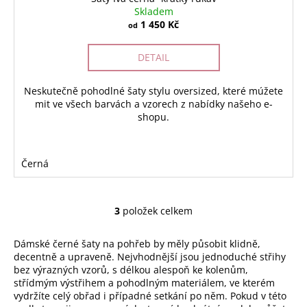
Skladem
1 450 Kč
od
DETAIL
Neskutečně pohodlné šaty stylu oversized, které múžete
mit ve všech barvách a vzorech z nabídky našeho e-
shopu.
Černá
3
položek celkem
O
v
Dámské černé šaty na pohřeb by měly působit klidně,
l
decentně a upraveně. Nejvhodnější jsou jednoduché střihy
á
bez výrazných vzorů, s délkou alespoň ke kolenům,
d
střídmým výstřihem a pohodlným materiálem, ve kterém
a
vydržíte celý obřad i případné setkání po něm. Pokud v této