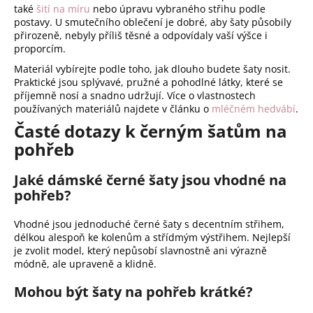
také
šití na míru
nebo úpravu vybraného střihu podle
postavy. U smutečního oblečení je dobré, aby šaty působily
přirozeně, nebyly příliš těsné a odpovídaly vaší výšce i
proporcím.
Materiál vybírejte podle toho, jak dlouho budete šaty nosit.
Praktické jsou splývavé, pružné a pohodlné látky, které se
příjemně nosí a snadno udržují. Více o vlastnostech
používaných materiálů najdete v článku o
mléčném hedvábí
.
Časté dotazy k černým šatům na
pohřeb
Jaké dámské černé šaty jsou vhodné na
pohřeb?
Vhodné jsou jednoduché černé šaty s decentním střihem,
délkou alespoň ke kolenům a střídmým výstřihem. Nejlepší
je zvolit model, který nepůsobí slavnostně ani výrazně
módně, ale upraveně a klidně.
Mohou být šaty na pohřeb krátké?