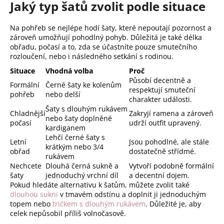
Jaký typ šatů zvolit podle situace
Na pohřeb se nejlépe hodí šaty, které nepoutají pozornost a
zároveň umožňují pohodlný pohyb. Důležitá je také délka
obřadu, počasí a to, zda se účastníte pouze smutečního
rozloučení, nebo i následného setkání s rodinou.
Situace
Vhodná volba
Proč
Působí decentně a
Formální
Černé šaty ke kolenům
respektují smuteční
pohřeb
nebo delší
charakter události.
Šaty s dlouhým rukávem
Chladnější
Zakryjí ramena a zároveň
nebo šaty doplněné
počasí
udrží outfit upravený.
kardiganem
Lehčí černé šaty s
Letní
Jsou pohodlné, ale stále
krátkým nebo 3/4
obřad
dostatečně střídmé.
rukávem
Nechcete
Dlouhá černá sukně a
Vytvoří podobně formální
šaty
jednoduchý vrchní díl
a decentní dojem.
Pokud hledáte alternativu k šatům, můžete zvolit také
dlouhou sukni
v tmavém odstínu a doplnit ji jednoduchým
topem nebo
tričkem s dlouhým rukávem
. Důležité je, aby
celek nepůsobil příliš volnočasově.