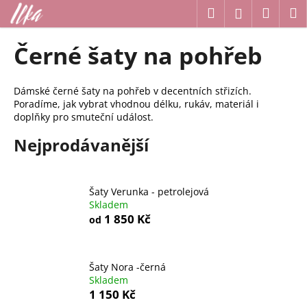
K
Přejít
Hledat
Náku
M
Přihlášení
na
o
obsah
Zpět
Zpět
košík
š
Černé šaty na pohřeb
í
C
k
o
Dámské černé šaty na pohřeb v decentních střizích.
Poradíme, jak vybrat vhodnou délku, rukáv, materiál i
p
doplňky pro smuteční událost.
o
Nejprodávanější
t
ř
e
Šaty Verunka - petrolejová
b
Skladem
u
1 850 Kč
od
j
e
t
Šaty Nora -černá
Skladem
e
1 150 Kč
n