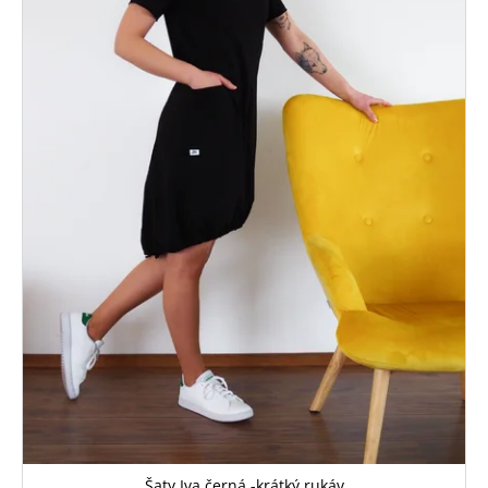
Šaty Iva černá -krátký rukáv