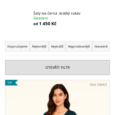
a
j
Šaty Iva černá -krátký rukáv
Skladem
í
1 450 Kč
od
t
?
Ř
a
Doporučujeme
Nejlevnější
Nejdražší
Nejprodávanější
Abecedně
z
e
HLEDAT
n
OTEVŘÍT FILTR
í
p
D
V
TIP
Kód:
2084/S
r
o
ý
o
p
p
o
d
i
r
u
s
u
k