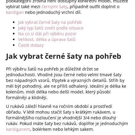
c
podkategorii zrovna není dostupný konkrétní model, můžete
í
vybírat také mezi
černými šaty
, případně outfit doplnit o
kardigan
nebo jednoduchý vrchní díl.
p
r
Jak vybrat černé šaty na pohřeb
v
Jaký typ šatů zvolit podle situace
k
Na co si dát při výběru pozor
y
Velikost, délka a úprava šatů
Časté dotazy
v
ý
Jak vybrat černé šaty na pohřeb
p
i
Při výběru šatů na pohřeb je důležité držet se
s
jednoduchosti. Vhodné jsou černé nebo velmi tmavé šaty
u
bez nápadných vzorů, třpytek a výrazných detailů. Střih by
měl být pohodlný, ale ne příliš odhalený. Ideální je délka ke
kolenům, midi délka nebo delší model, který působí
formálněji a klidněji.
U rukávů záleží hlavně na ročním období a prostředí
obřadu. V létě mohou stačit šaty s krátkým rukávem, u
formálnějšího rozloučení je vhodnější 3/4 nebo dlouhý
rukáv. Pokud máte šaty bez rukávů, doplňte je jednoduchým
kardiganem
, bolérkem nebo lehkým sakem.