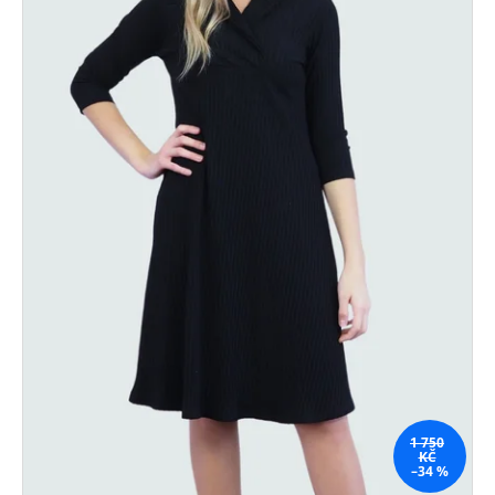
1 750
KČ
–34 %