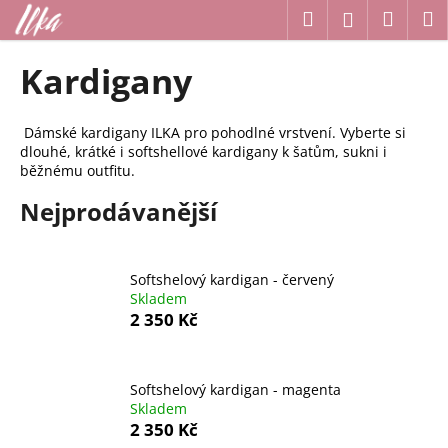
K
Přejít
Hledat
Náku
M
Přihlášení
na
o
obsah
Zpět
Zpět
košík
š
Kardigany
í
C
k
o
Dámské kardigany ILKA pro pohodlné vrstvení. Vyberte si
dlouhé, krátké i softshellové kardigany k šatům, sukni i
p
běžnému outfitu.
o
Nejprodávanější
t
ř
e
Softshelový kardigan - červený
b
Skladem
u
2 350 Kč
j
e
t
Softshelový kardigan - magenta
Skladem
e
2 350 Kč
n