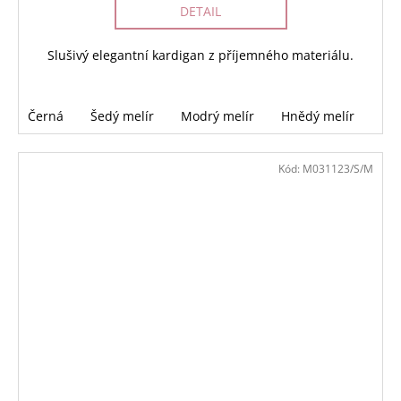
DETAIL
Slušivý elegantní kardigan z příjemného materiálu.
Černá
Šedý melír
Modrý melír
Hnědý melír
Kód:
M031123/S/M