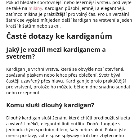
Pokud hledáte sportovnější nebo ležérnější vrstvu, podívejte
se také na
mikiny
. Kardigan působí jemněji a elegantněji,
zatímco mikina je praktičtější pro volný čas. Pro univerzální
šatník se vyplatí mít jeden delší kardigan na vrstvení a jeden
kratší k šatům nebo sukni.
Časté dotazy ke kardiganům
Jaký je rozdíl mezi kardiganem a
svetrem?
Kardigan je vrchní vrstva, která se obvykle nosí otevřená,
zavázaná páskem nebo lehce přes oblečení. Svetr bývá
častěji uzavřený přes hlavu. Kardigan je proto praktičtější
pro vrstvení, protože ho můžete během dne snadno sundat
nebo rozepnout.
Komu sluší dlouhý kardigan?
Dlouhý kardigan sluší ženám, které chtějí prodloužit siluetu
a vytvořit měkčí, elegantní linii outfitu. Dobře funguje s
jednoduchým spodním dílem, šaty nebo sukní. Pokud jste
menší postavy, volte spíše splývavý střih bez zbytečného