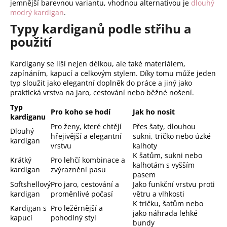
jemnější barevnou variantu, vhodnou alternativou je
dlouhý
modrý kardigan
.
Typy kardiganů podle střihu a
použití
Kardigany se liší nejen délkou, ale také materiálem,
zapínáním, kapucí a celkovým stylem. Díky tomu může jeden
typ sloužit jako elegantní doplněk do práce a jiný jako
praktická vrstva na jaro, cestování nebo běžné nošení.
Typ
Pro koho se hodí
Jak ho nosit
kardiganu
Pro ženy, které chtějí
Přes šaty, dlouhou
Dlouhý
hřejivější a elegantní
sukni, tričko nebo úzké
kardigan
vrstvu
kalhoty
K šatům, sukni nebo
Krátký
Pro lehčí kombinace a
kalhotám s vyšším
kardigan
zvýraznění pasu
pasem
Softshellový
Pro jaro, cestování a
Jako funkční vrstvu proti
kardigan
proměnlivé počasí
větru a vlhkosti
K tričku, šatům nebo
Kardigan s
Pro ležérnější a
jako náhrada lehké
kapucí
pohodlný styl
bundy