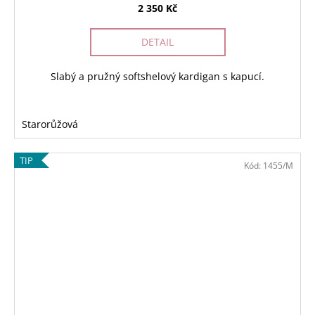
2 350 Kč
DETAIL
Slabý a pružný softshelový kardigan s kapucí.
Starorůžová
TIP
Kód:
1455/M