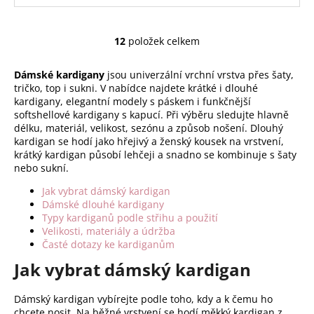
12
položek celkem
O
v
Dámské kardigany
jsou univerzální vrchní vrstva přes šaty,
l
tričko, top i sukni. V nabídce najdete krátké i dlouhé
á
kardigany, elegantní modely s páskem i funkčnější
d
softshellové kardigany s kapucí. Při výběru sledujte hlavně
a
délku, materiál, velikost, sezónu a způsob nošení. Dlouhý
c
kardigan se hodí jako hřejivý a ženský kousek na vrstvení,
í
krátký kardigan působí lehčeji a snadno se kombinuje s šaty
nebo sukní.
p
r
Jak vybrat dámský kardigan
v
Dámské dlouhé kardigany
k
Typy kardiganů podle střihu a použití
y
Velikosti, materiály a údržba
Časté dotazy ke kardiganům
v
ý
Jak vybrat dámský kardigan
p
i
Dámský kardigan vybírejte podle toho, kdy a k čemu ho
s
chcete nosit. Na běžné vrstvení se hodí měkký kardigan z