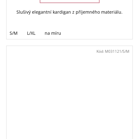
Slušivý elegantní kardigan z příjemného materiálu.
S/M
L/XL
na míru
Kód:
M031121/S/M