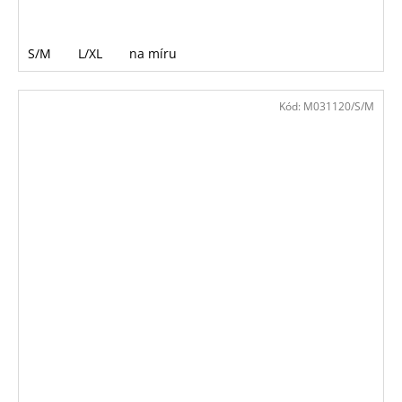
S/M
L/XL
na míru
Kód:
M031120/S/M