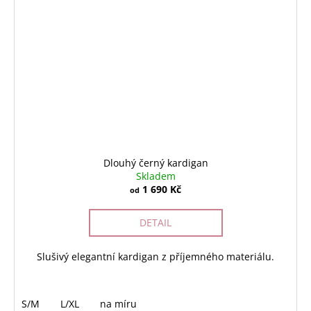
Dlouhý černý kardigan
Skladem
1 690 Kč
od
DETAIL
Slušivý elegantní kardigan z příjemného materiálu.
S/M
L/XL
na míru