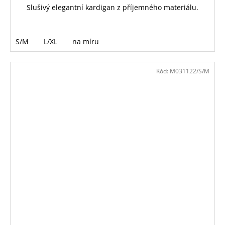
Slušivý elegantní kardigan z příjemného materiálu.
S/M
L/XL
na míru
Kód:
M031122/S/M