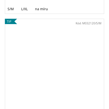
S/M
L/XL
na míru
TIP
Kód:
M032120/S/M