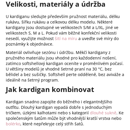
Velikosti, materiály a údržba
U kardiganu sledujte především pružnost materiálu, délku
rukávu, šířku rukávu a celkovou délku modelu. Některé
kardigany jsou dostupné ve velikostech S/M a L/XL, jiné ve
velikostech S, M a L. Pokud vám běžné konfekční velikosti
nesedí, využijte možnost
šití na míru
a uveďte své míry do
poznámky k objednávce.
Materiál ovlivňuje sezónu i údržbu. Měkčí kardigany z
pružného materiálu jsou vhodné pro každodenní nošení,
zatímco softshellový kardigan oceníte v proměnlivém počasí.
U většiny modelů je vhodné šetrné praní na 30 °C, bez
bělidel a bez sušičky. Softshell perte odděleně, bez aviváže a
ideálně na šetrný program.
Jak kardigan kombinovat
Kardigan snadno zapojíte do běžného i elegantnějšího
outfitu. Dlouhý kardigan vypadá dobře s jednoduchým
tričkem, úzkými kalhotami nebo s kategorií
dlouhé sukně
. Ke
společenským šatům může být vhodnější kratší vrstva nebo
bolérko
, které nepřekryje celý střih šatů.