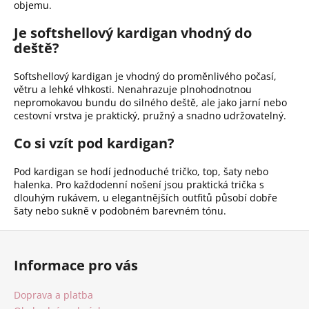
objemu.
Je softshellový kardigan vhodný do
deště?
Softshellový kardigan je vhodný do proměnlivého počasí,
větru a lehké vlhkosti. Nenahrazuje plnohodnotnou
nepromokavou bundu do silného deště, ale jako jarní nebo
cestovní vrstva je praktický, pružný a snadno udržovatelný.
Co si vzít pod kardigan?
Pod kardigan se hodí jednoduché tričko, top, šaty nebo
halenka. Pro každodenní nošení jsou praktická trička s
dlouhým rukávem, u elegantnějších outfitů působí dobře
šaty nebo sukně v podobném barevném tónu.
Z
á
Informace pro vás
p
a
Doprava a platba