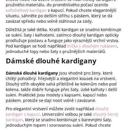
u
pružného materiálu, do proměnlivého počasí oceníte
softshellový kardigan
s kapucí. Pokud chcete elegantnější
siluetu, sáhněte po delším střihu s páskem, který se dá
zavázat vpředu nebo volně stáhnout za zády.
Důležitá je také délka. Kratší kardigan se snadno kombinuje
se sukní, šaty i kalhotami, zatímco dlouhý kardigan opticky
prodlužuje postavu a funguje jako výraznější vrchní vrstva.
Pod kardigan se hodí například
trička s dlouhým rukávem
,
jednoduché topy nebo šaty z pružnějších materiálů.
Dámské dlouhé kardigany
Dámské dlouhé kardigany
jsou vhodné pro ženy, které
chtějí pohodlný, hřejivější a elegantní kousek na vrstvení.
Dlouhý střih obvykle sahá přibližně ke kolenům nebo pod
kolena, takže dobře funguje přes šaty, úzké kalhoty i delší
sukni. Praktické jsou modely s kapsami, kapucí nebo
páskem, protože se dají nosit volně i zavázané.
Pro elegantní vrstvení můžete zvolit například
dlouhý
kardigan s kapucí
. Univerzální volbou je také
dlouhý černý
kardigan
, který se snadno kombinuje s barevnými šaty,
jednoduchým topem i vzorovanou sukní. Pokud chcete