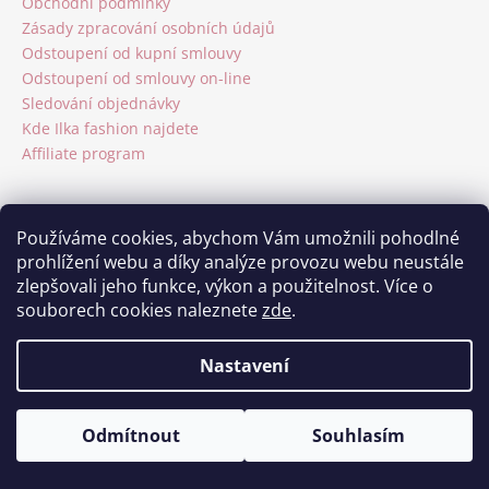
t
Obchodní podmínky
í
Zásady zpracování osobních údajů
Odstoupení od kupní smlouvy
Odstoupení od smlouvy on-line
Sledování objednávky
Kde Ilka fashion najdete
Affiliate program
Kontakt
Používáme cookies, abychom Vám umožnili pohodlné
prohlížení webu a díky analýze provozu webu neustále
info
@
ilka.cz
zlepšovali jeho funkce, výkon a použitelnost. Více o
704 420 272
souborech cookies naleznete
zde
.
https://www.facebook.com/Ilkafashion
/ilka_fashion/
Nastavení
Facebook
Odmítnout
Souhlasím