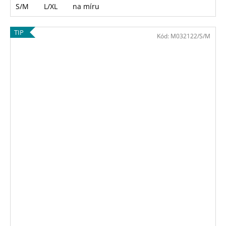
S/M
L/XL
na míru
TIP
Kód:
M032122/S/M