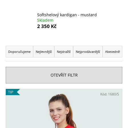
a
j
Softshelový kardigan - mustard
Skladem
í
2 350 Kč
t
?
Ř
a
Doporučujeme
Nejlevnější
Nejdražší
Nejprodávanější
Abecedně
z
e
HLEDAT
n
OTEVŘÍT FILTR
í
p
D
V
TIP
Kód:
1680/S
r
o
ý
o
p
p
o
d
i
r
u
s
u
k