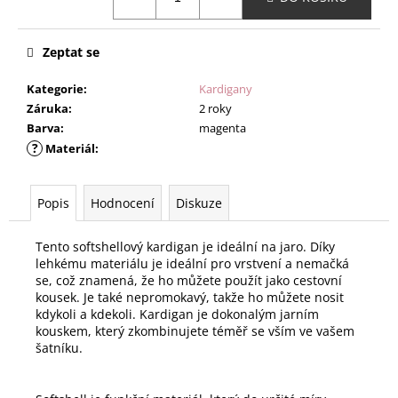
Zeptat se
Kategorie
:
Kardigany
Záruka
:
2 roky
Barva
:
magenta
?
Materiál
:
Popis
Hodnocení
Diskuze
Tento softshellový kardigan je ideální na jaro. Díky
lehkému materiálu je ideální pro vrstvení a nemačká
se, což znamená, že ho můžete použít jako cestovní
kousek. Je také nepromokavý, takže ho můžete nosit
kdykoli a kdekoli. Kardigan je dokonalým jarním
kouskem, který zkombinujete téměř se vším ve vašem
šatníku.