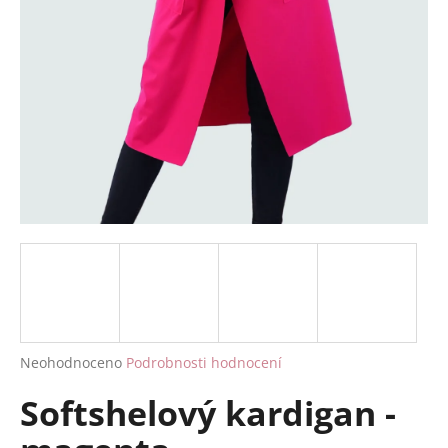
a
j
í
t
?
HLEDAT
D
o
p
Průměrné
Neohodnoceno
Podrobnosti hodnocení
hodnocení
o
Softshelový kardigan -
produktu
r
je
u
0,0