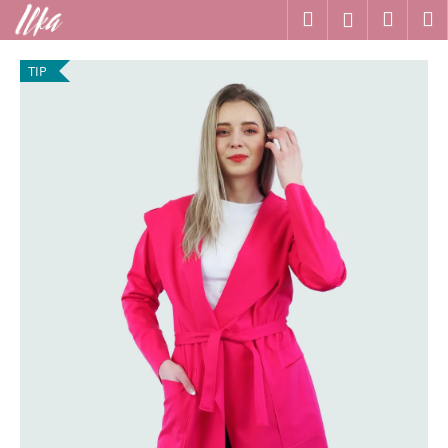
K
Přejít
Hledat
Náku
M
Přihlášení
na
o
obsah
Zpět
Zpět
košík
š
TIP
í
C
k
o
p
o
t
ř
e
b
u
j
e
t
e
n