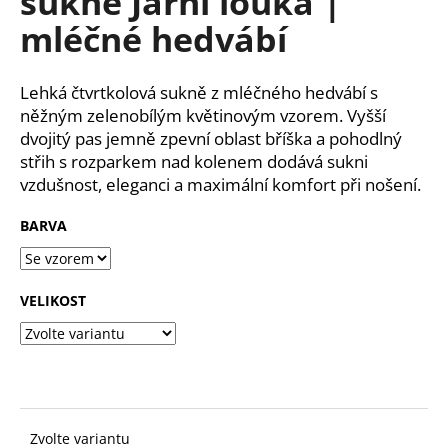
sukně Jarní louka |
č
z
u
mléčné hedvábí
5
j
hvězdiček.
e
m
Lehká čtvrtkolová sukně z mléčného hedvábí s
e
něžným zelenobílým květinovým vzorem. Vyšší
dvojitý pas jemně zpevní oblast bříška a pohodlný
střih s rozparkem nad kolenem dodává sukni
vzdušnost, eleganci a maximální komfort při nošení.
BARVA
VELIKOST
Zvolte variantu