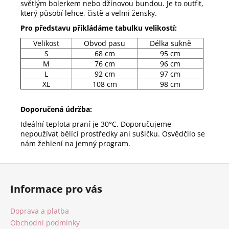
světlým bolerkem nebo džínovou bundou. Je to outfit,
který působí lehce, čistě a velmi žensky.
Pro představu přikládáme tabulku velikostí:
Velikost
Obvod pasu
Délka sukně
S
68 cm
95 cm
M
76 cm
96 cm
L
92 cm
97 cm
XL
108 cm
98 cm
Doporučená údržba:
Ideální teplota praní je 30°C. Doporučujeme
nepoužívat bělící prostředky ani sušičku. Osvědčilo se
nám žehlení na jemný program.
Z
á
Informace pro vás
p
a
Doprava a platba
t
Obchodní podmínky