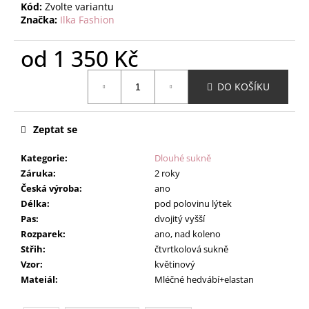
Kód:
Zvolte variantu
Značka:
Ilka Fashion
od
1 350 Kč
Měrná
DO KOŠÍKU
cena:
Zeptat se
Kategorie
:
Dlouhé sukně
Záruka
:
2 roky
Česká výroba
:
ano
Délka
:
pod polovinu lýtek
Pas
:
dvojitý vyšší
Rozparek
:
ano, nad koleno
Střih
:
čtvrtkolová sukně
Vzor
:
květinový
Mateiál
:
Mléčné hedvábí+elastan