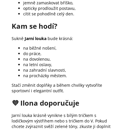
jemně zamaskovat bříško,
opticky prodloužit postavu,
cítit se pohodlně celý den.
Kam se hodí?
Sukně
Jarní louka
bude krásná:
na běžné nošení,
do práce,
na dovolenou,
na letní oslavy,
na zahradní slavnosti,
na procházky městem.
Stačí změnit doplňky a během chvilky vytvoříte
sportovní i elegantní outfit.
💜 Ilona doporučuje
Jarní louka krásně vynikne s bílým tričkem s
lodičkovým výstřihem nebo s tričkem do V. Pokud
chcete zvýraznit svěží zelené tóny, zkuste ji doplnit