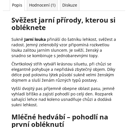
Popis
Hodnocení (1)
Diskuze
Svěžest jarní přírody, kterou si
obléknete
Sukně
Jarní louka
přináší do šatníku lehkost, svěžest a
radost. Jemný zelenobílý vzor připomíná rozkvetlou
louku zalitou jarním sluncem. Je svěží, ženský a
snadno se kombinuje s jednobarevnými topy.
Čtvrtkolový střih vytváří krásnou siluetu, při chůzi se
elegantně pohybuje a nepřidává zbytečný objem. Díky
délce pod polovinu lýtek působí sukně velmi ženským
dojmem a sluší ženám různých typů postavy.
Vyšší dvojitý pas příjemně obepne oblast pasu, jemně
vyhladí bříško a zajistí pohodlí po celý den. Rozparek
sahající lehce nad koleno usnadňuje chůzi a dodává
sukni lehkost.
Mléčné hedvábí – pohodlí na
první obléknutí