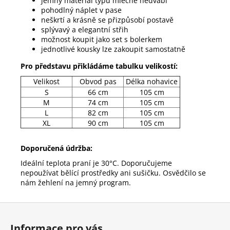
jemný materiál typu mléčné hedvábí
pohodlný náplet v pase
neškrtí a krásně se přizpůsobí postavě
splývavý a elegantní střih
možnost koupit jako set s bolerkem
jednotlivé kousky lze zakoupit samostatně
Pro představu přikládáme tabulku velikostí:
Velikost
Obvod pas
Délka nohavice
S
66 cm
105 cm
M
74 cm
105 cm
L
82 cm
105 cm
XL
90 cm
105 cm
Doporučená údržba:
Ideální teplota praní je 30°C. Doporučujeme
nepoužívat bělící prostředky ani sušičku. Osvědčilo se
nám žehlení na jemný program.
Z
á
Informace pro vás