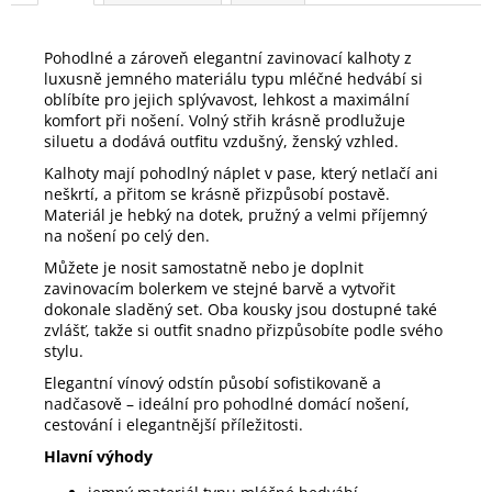
Pohodlné a zároveň elegantní zavinovací kalhoty z
luxusně jemného materiálu typu mléčné hedvábí si
oblíbíte pro jejich splývavost, lehkost a maximální
komfort při nošení. Volný střih krásně prodlužuje
siluetu a dodává outfitu vzdušný, ženský vzhled.
Kalhoty mají pohodlný náplet v pase, který netlačí ani
neškrtí, a přitom se krásně přizpůsobí postavě.
Materiál je hebký na dotek, pružný a velmi příjemný
na nošení po celý den.
Můžete je nosit samostatně nebo je doplnit
zavinovacím bolerkem ve stejné barvě a vytvořit
dokonale sladěný set. Oba kousky jsou dostupné také
zvlášť, takže si outfit snadno přizpůsobíte podle svého
stylu.
Elegantní vínový odstín působí sofistikovaně a
nadčasově – ideální pro pohodlné domácí nošení,
cestování i elegantnější příležitosti.
Hlavní výhody