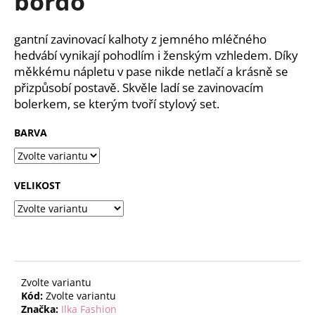
bordo
č
z
u
5
j
hvězdiček.
gantní zavinovací kalhoty z jemného mléčného
e
hedvábí vynikají pohodlím i ženským vzhledem. Díky
m
měkkému nápletu v pase nikde netlačí a krásně se
e
přizpůsobí postavě. Skvěle ladí se zavinovacím
bolerkem, se kterým tvoří stylový set.
BARVA
VELIKOST
Zvolte variantu
Kód:
Zvolte variantu
Značka:
Ilka Fashion