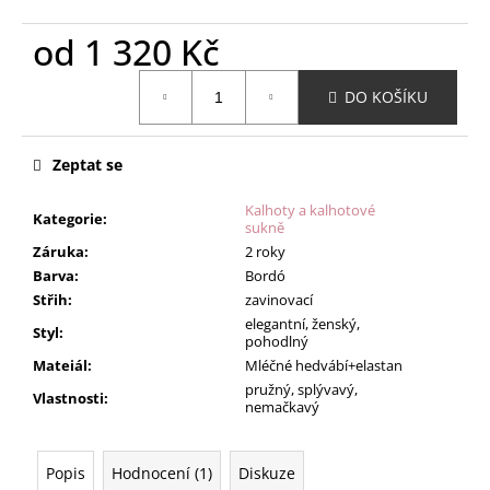
od
1 320 Kč
Měrná
DO KOŠÍKU
cena:
Zeptat se
Kalhoty a kalhotové
Kategorie
:
sukně
Záruka
:
2 roky
Barva
:
Bordó
Střih
:
zavinovací
elegantní, ženský,
Styl
:
pohodlný
Mateiál
:
Mléčné hedvábí+elastan
pružný, splývavý,
Vlastnosti
:
nemačkavý
Popis
Hodnocení (1)
Diskuze