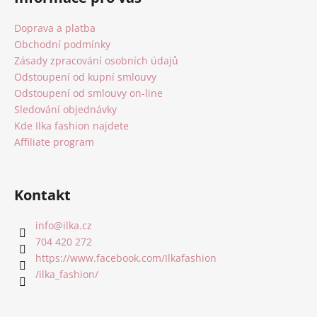
p
a
Doprava a platba
t
Obchodní podmínky
í
Zásady zpracování osobních údajů
Odstoupení od kupní smlouvy
Odstoupení od smlouvy on-line
Sledování objednávky
Kde Ilka fashion najdete
Affiliate program
Kontakt
info
@
ilka.cz
704 420 272
https://www.facebook.com/Ilkafashion
/ilka_fashion/