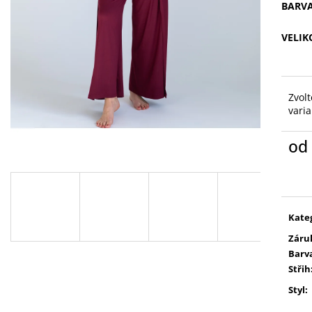
BARV
VELIK
Zvolt
vari
od
Měr
cena
Kate
Záru
Barv
Střih
Styl
: