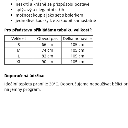
neškrtí a krásně se přizpůsobí postavě
splývavý a elegantní střih
možnost koupit jako set s bolerkem
jednotlivé kousky lze zakoupit samostatně
Pro představu přikládáme tabulku velikostí:
Velikost
Obvod pas
Délka nohavice
S
66 cm
105 cm
M
74 cm
105 cm
L
82 cm
105 cm
XL
90 cm
105 cm
Doporučená údržba:
Ideální teplota praní je 30°C. Doporučujeme nepoužívat bělící p
na jemný program.