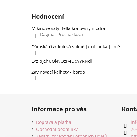
Hodnocení
Mikinové šaty Bella královsky modrá
Dagmar Procházková
|
Hodnocení produktu je 5 z 5 hvězdiček.
Dámská čtvrtkolová sukně Jarní louka | mléčné hedvábí
|
Hodnocení produktu je 2 z 5 hvězdiček.
LVzlbjehUQkNOzIMQeYYRNdl
Zavinovací kalhoty - bordo
|
Hodnocení produktu je 5 z 5 hvězdiček.
Z
á
Informace pro vás
Kont
p
a
Doprava a platba
inf
t
Obchodní podmínky
70
Zásady zpracování osobních údajů
ht