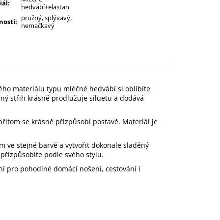
iál
:
hedvábí+elastan
pružný, splývavý,
nosti
:
nemačkavý
ého materiálu typu mléčné hedvábí si oblíbíte
lný střih krásně prodlužuje siluetu a dodává
 přitom se krásně přizpůsobí postavě. Materiál je
m ve stejné barvě a vytvořit dokonale sladěný
 přizpůsobíte podle svého stylu.
lní pro pohodlné domácí nošení, cestování i