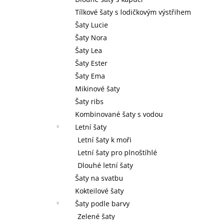
l
Tílkové šaty s lodičkovým výstřihem
Šaty Lucie
Šaty Nora
Šaty Lea
Šaty Ester
Šaty Ema
Mikinové šaty
Šaty ribs
Kombinované šaty s vodou
Letní šaty
Letní šaty k moři
Letní šaty pro plnoštíhlé
Dlouhé letní šaty
Šaty na svatbu
Kokteilové šaty
Šaty podle barvy
Zelené šaty