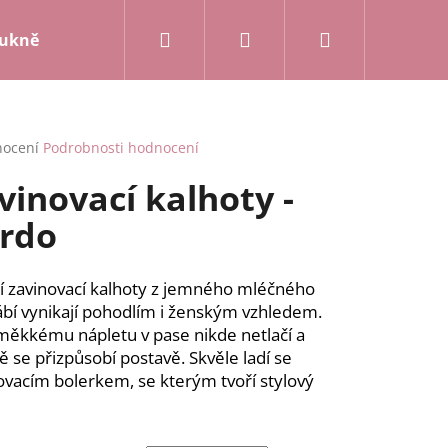
Hledat
Přihlášení
Nákupní
ukně a kalhoty
Mikiny a kardigany
Posledn
košík
rné
nocení
Podrobnosti hodnocení
cení
vinovací kalhoty -
ktu
rdo
ček.
í zavinovací kalhoty z jemného mléčného
bí vynikají pohodlím i ženským vzhledem.
měkkému nápletu v pase nikde netlačí a
ě se přizpůsobí postavě. Skvěle ladí se
ovacím bolerkem, se kterým tvoří stylový