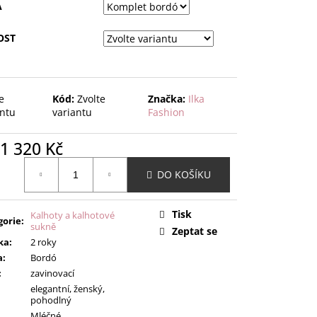
A
OST
e
Kód:
Zvolte
Značka:
Ilka
antu
variantu
Fashion
1 320 Kč
ná
DO KOŠÍKU
:
Tisk
Kalhoty a kalhotové
gorie
:
sukně
Zeptat se
ka
:
2 roky
a
:
Bordó
:
zavinovací
elegantní, ženský,
pohodlný
Mléčné