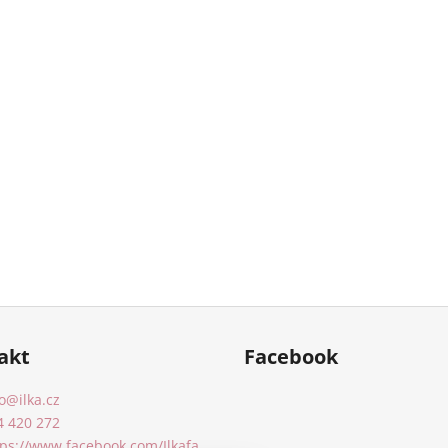
akt
Facebook
o
@
ilka.cz
4 420 272
tps://www.facebook.com/Ilkafa