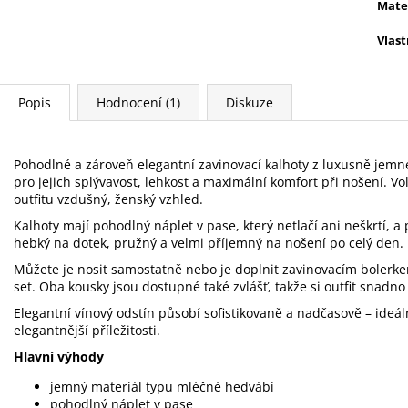
Mate
Vlast
Popis
Hodnocení (1)
Diskuze
Pohodlné a zároveň elegantní zavinovací kalhoty z luxusně jemn
pro jejich splývavost, lehkost a maximální komfort při nošení. Vo
outfitu vzdušný, ženský vzhled.
Kalhoty mají pohodlný náplet v pase, který netlačí ani neškrtí, a
hebký na dotek, pružný a velmi příjemný na nošení po celý den.
Můžete je nosit samostatně nebo je doplnit zavinovacím bolerke
set. Oba kousky jsou dostupné také zvlášť, takže si outfit snadno
Elegantní vínový odstín působí sofistikovaně a nadčasově – ideá
elegantnější příležitosti.
Hlavní výhody
jemný materiál typu mléčné hedvábí
pohodlný náplet v pase