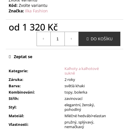
Kód:
Zvolte variantu
Značka:
Ilka Fashion
od
1 320 Kč
Měrná
DO KOŠÍKU
cena:
Zeptat se
Kalhoty a kalhotové
Kategorie
:
sukně
Záruka
:
2 roky
Barva
:
světlá khaki
Kombinování
:
topy, bolerka
Střih
:
zavinovací
elegantní, ženský,
Styl
:
pohodlný
Mateiál
:
Mléčné hedvábí+elastan
pružný, splývavý,
Vlastnosti
:
nemačkavý