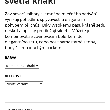
světlá khaki
č
z
u
5
j
hvězdiček.
Zavinovací kalhoty z jemného mléčného hedvábí
e
vynikají pohodlím, splývavostí a elegantním
m
pohybem při chůzi. Díky vysokému pasu krásně sedí,
e
neškrtí a opticky prodlužují siluetu. Můžete je
kombinovat se zavinovacím bolerkem do
elegantního setu, nebo nosit samostatně s topy,
body či jednoduchým tričkem.
BARVA
VELIKOST
Zvolte variantu