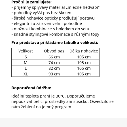
Proč si je zamilujete:
• příjemný splývavý materiál „mléčné hedvábí“
• pohodlný vyšší pas bez škrcení
• široké nohavice opticky prodlužují postavu
• elegantní a zároveň velmi pohodlné
• možnost kombinace s bolerkem do setu
• snadné stylingové kombinace s různými topy
Pro představu přikládáme tabulku velikostí:
Velikost
Obvod pas
Délka nohavice
S
66 cm
105 cm
M
74 cm
105 cm
L
82 cm
105 cm
XL
90 cm
105 cm
Doporučená údržba:
Ideální teplota praní je 30°C. Doporučujeme
nepoužívat bělící prostředky ani sušičku. Osvědčilo se
nám žehlení na jemný program.
Z