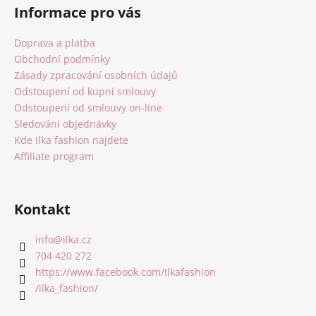
á
Informace pro vás
p
a
Doprava a platba
t
Obchodní podmínky
í
Zásady zpracování osobních údajů
Odstoupení od kupní smlouvy
Odstoupení od smlouvy on-line
Sledování objednávky
Kde Ilka fashion najdete
Affiliate program
Kontakt
info
@
ilka.cz
704 420 272
https://www.facebook.com/Ilkafashion
/ilka_fashion/