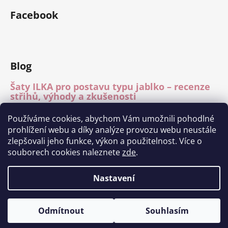
Facebook
Blog
Šaty ILKA pro postavu typu jablko – recenze
střihů, výhody a zkušenosti
15.7.2026
Používáme cookies, abychom Vám umožnili pohodlné
Mléčné hedvábí – recenze materiálu
prohlížení webu a díky analýze provozu webu neustále
15.7.2026
zlepšovali jeho funkce, výkon a použitelnost. Více o
Módní přehlídka Charita Tábor 11.6.2026
souborech cookies naleznete
zde
.
1.7.2026
Nastavení
Vytvořil Shoptet
Odmítnout
Souhlasím
Copyright 2026
Ilka fashion
. Všechna práva vyhrazena.