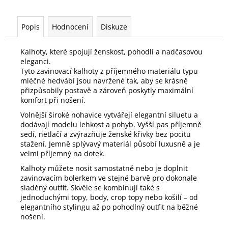
Popis
Hodnocení
Diskuze
Kalhoty, které spojují ženskost, pohodlí a nadčasovou
eleganci.
Tyto zavinovací kalhoty z příjemného materiálu typu
mléčné hedvábí jsou navržené tak, aby se krásně
přizpůsobily postavě a zároveň poskytly maximální
komfort při nošení.
Volnější široké nohavice vytvářejí elegantní siluetu a
dodávají modelu lehkost a pohyb. Vyšší pas příjemně
sedí, netlačí a zvýrazňuje ženské křivky bez pocitu
stažení. Jemně splývavý materiál působí luxusně a je
velmi příjemný na dotek.
Kalhoty můžete nosit samostatně nebo je doplnit
zavinovacím bolerkem ve stejné barvě pro dokonale
sladěný outfit. Skvěle se kombinují také s
jednoduchými topy, body, crop topy nebo košilí – od
elegantního stylingu až po pohodlný outfit na běžné
nošení.