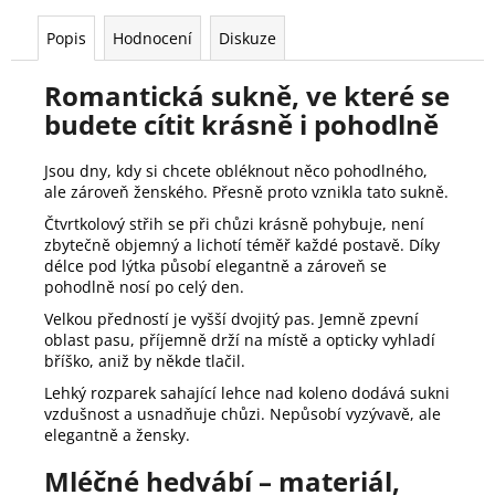
Popis
Hodnocení
Diskuze
Romantická sukně, ve které se
budete cítit krásně i pohodlně
Jsou dny, kdy si chcete obléknout něco pohodlného,
ale zároveň ženského. Přesně proto vznikla tato sukně.
Čtvrtkolový střih se při chůzi krásně pohybuje, není
zbytečně objemný a lichotí téměř každé postavě. Díky
délce pod lýtka působí elegantně a zároveň se
pohodlně nosí po celý den.
Velkou předností je vyšší dvojitý pas. Jemně zpevní
oblast pasu, příjemně drží na místě a opticky vyhladí
bříško, aniž by někde tlačil.
Lehký rozparek sahající lehce nad koleno dodává sukni
vzdušnost a usnadňuje chůzi. Nepůsobí vyzývavě, ale
elegantně a žensky.
Mléčné hedvábí – materiál,