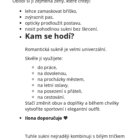
Oblíbí si ji zejména ženy, které chtějí:
lehce zamaskovat bříško,
zvýraznit pas,
opticky prodloužit postavu,
nosit pohodlnou sukni bez škrcení.
Kam se hodí?
Romantická sukně je velmi univerzální.
Skvěle ji využijete:
do práce,
na dovolenou,
na procházky městem,
na letní oslavy,
na posezení s přáteli,
na cestování.
Stačí změnit obuv a doplňky a během chvilky
vytvoříte sportovní i elegantní outfit.
Ilona doporučuje 💜
Tuhle sukni nejraději kombinuji s bílým tričkem