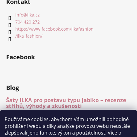
Kontakt
info
@
ilka.cz
704 420 272
https://www.facebook.com/Ilkafashion
/ilka_fashion/
Facebook
Blog
Šaty ILKA pro postavu typu jablko – recenze
střihů, výhody a zkušenosti
15.7.2026
Používáme cookies, abychom Vám umožnili pohodlné
Mléčné hedvábí – recenze materiálu
prohlížení webu a díky analýze provozu webu neustále
15.7.2026
zlepšovali jeho funkce, výkon a použitelnost. Více o