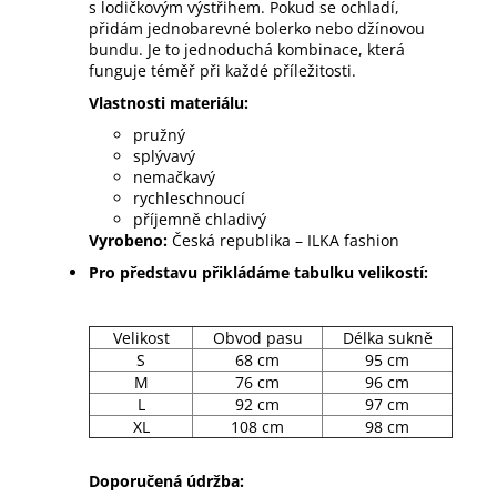
s lodičkovým výstřihem. Pokud se ochladí,
přidám jednobarevné bolerko nebo džínovou
bundu. Je to jednoduchá kombinace, která
funguje téměř při každé příležitosti.
Vlastnosti materiálu:
pružný
splývavý
nemačkavý
rychleschnoucí
příjemně chladivý
Vyrobeno:
Česká republika – ILKA fashion
Pro představu přikládáme tabulku velikostí:
Velikost
Obvod pasu
Délka sukně
S
68 cm
95 cm
M
76 cm
96 cm
L
92 cm
97 cm
XL
108 cm
98 cm
Doporučená údržba: