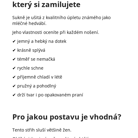
který si zamilujete
Sukně je ušitá z kvalitního úpletu známého jako
mléčné hedvábí.
Jeho vlastnosti oceníte při každém nošení.
✔ jemný a hebký na dotek
✔ krásně splývá
✔ téměř se nemačká
✔ rychle schne
✔ příjemně chladí v létě
✔ pružný a pohodlný
✔ drží tvar i po opakovaném praní
Pro jakou postavu je vhodná?
Tento střih sluší většině žen.