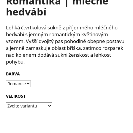
Romantika | mléčné
č
z
u
hedvábí
5
j
hvězdiček.
e
m
Lehká čtvrtkolová sukně z příjemného mléčného
e
hedvábí s jemným romantickým květinovým
vzorem. Vyšší dvojitý pas pohodlně obepne postavu
a jemně zamaskuje oblast bříška, zatímco rozparek
nad kolenem dodává sukni ženskost a lehkost
pohybu.
BARVA
VELIKOST