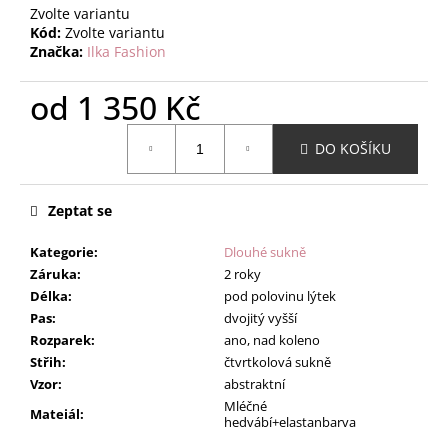
Zvolte variantu
Kód:
Zvolte variantu
Značka:
Ilka Fashion
od
1 350 Kč
Měrná
DO KOŠÍKU
cena:
Zeptat se
Kategorie
:
Dlouhé sukně
Záruka
:
2 roky
Délka
:
pod polovinu lýtek
Pas
:
dvojitý vyšší
Rozparek
:
ano, nad koleno
Střih
:
čtvrtkolová sukně
Vzor
:
abstraktní
Mléčné
Mateiál
:
hedvábí+elastanbarva