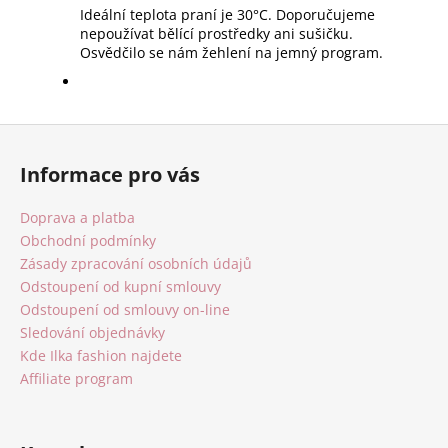
Ideální teplota praní je 30°C. Doporučujeme
nepoužívat bělící prostředky ani sušičku.
Osvědčilo se nám žehlení na jemný program.
Z
á
Informace pro vás
p
a
Doprava a platba
t
Obchodní podmínky
í
Zásady zpracování osobních údajů
Odstoupení od kupní smlouvy
Odstoupení od smlouvy on-line
Sledování objednávky
Kde Ilka fashion najdete
Affiliate program