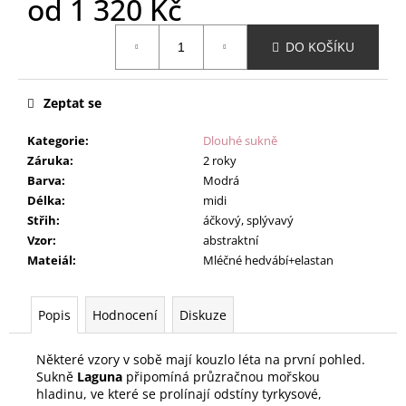
od
1 320 Kč
Měrná
DO KOŠÍKU
cena:
Zeptat se
Kategorie
:
Dlouhé sukně
Záruka
:
2 roky
Barva
:
Modrá
Délka
:
midi
Střih
:
áčkový, splývavý
Vzor
:
abstraktní
Mateiál
:
Mléčné hedvábí+elastan
Popis
Hodnocení
Diskuze
Některé vzory v sobě mají kouzlo léta na první pohled.
Sukně
Laguna
připomíná průzračnou mořskou
hladinu, ve které se prolínají odstíny tyrkysové,