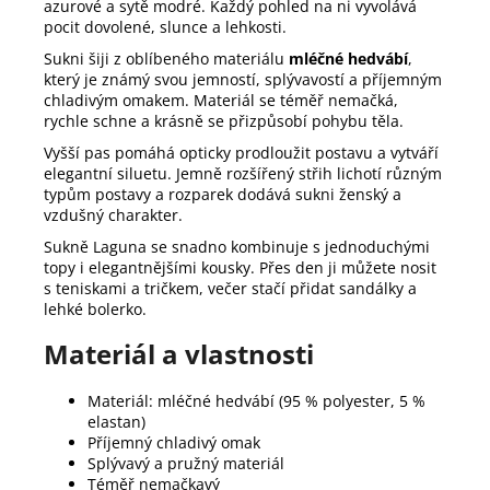
azurové a sytě modré. Každý pohled na ni vyvolává
pocit dovolené, slunce a lehkosti.
Sukni šiji z oblíbeného materiálu
mléčné hedvábí
,
který je známý svou jemností, splývavostí a příjemným
chladivým omakem. Materiál se téměř nemačká,
rychle schne a krásně se přizpůsobí pohybu těla.
Vyšší pas pomáhá opticky prodloužit postavu a vytváří
elegantní siluetu. Jemně rozšířený střih lichotí různým
typům postavy a rozparek dodává sukni ženský a
vzdušný charakter.
Sukně Laguna se snadno kombinuje s jednoduchými
topy i elegantnějšími kousky. Přes den ji můžete nosit
s teniskami a tričkem, večer stačí přidat sandálky a
lehké bolerko.
Materiál a vlastnosti
Materiál: mléčné hedvábí (95 % polyester, 5 %
elastan)
Příjemný chladivý omak
Splývavý a pružný materiál
Téměř nemačkavý