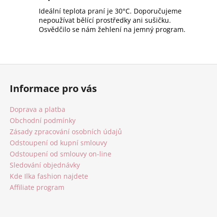
Ideální teplota praní je 30°C. Doporučujeme
nepoužívat bělící prostředky ani sušičku.
Osvědčilo se nám žehlení na jemný program.
Z
á
Informace pro vás
p
a
Doprava a platba
t
Obchodní podmínky
í
Zásady zpracování osobních údajů
Odstoupení od kupní smlouvy
Odstoupení od smlouvy on-line
Sledování objednávky
Kde Ilka fashion najdete
Affiliate program