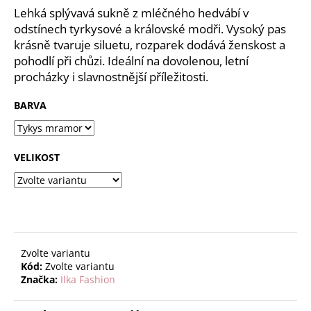
č
z
Lehká splývavá sukně z mléčného hedvábí v
u
5
odstínech tyrkysové a královské modři. Vysoký pas
j
hvězdiček.
krásně tvaruje siluetu, rozparek dodává ženskost a
e
pohodlí při chůzi. Ideální na dovolenou, letní
m
procházky i slavnostnější příležitosti.
e
BARVA
VELIKOST
Zvolte variantu
Kód:
Zvolte variantu
Značka:
Ilka Fashion