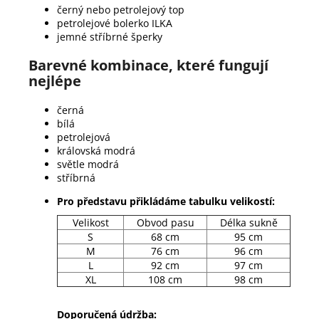
černý nebo petrolejový top
petrolejové bolerko ILKA
jemné stříbrné šperky
Barevné kombinace, které fungují
nejlépe
černá
bílá
petrolejová
královská modrá
světle modrá
stříbrná
Pro představu přikládáme tabulku velikostí:
Velikost
Obvod pasu
Délka sukně
S
68 cm
95 cm
M
76 cm
96 cm
L
92 cm
97 cm
XL
108 cm
98 cm
Doporučená údržba: