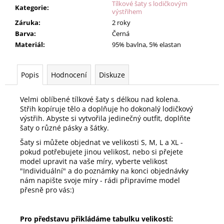
Tílkové šaty s lodičkovým
Kategorie
:
výstřihem
Záruka
:
2 roky
Barva
:
Černá
Materiál
:
95% bavlna, 5% elastan
Popis
Hodnocení
Diskuze
Velmi oblíbené tílkové šaty s délkou nad kolena.
Střih kopíruje tělo a doplňuje ho dokonalý lodičkový
výstřih. Abyste si vytvořila jedinečný outfit, doplňte
šaty o různé pásky a šátky.
Šaty si můžete objednat ve velikosti S, M, L a XL -
pokud potřebujete jinou velikost, nebo si přejete
model upravit na vaše míry, vyberte velikost
"Individuální" a do poznámky na konci objednávky
nám napište svoje míry - rádi připravíme model
přesně pro vás:)
Pro představu přikládáme tabulku velikostí: