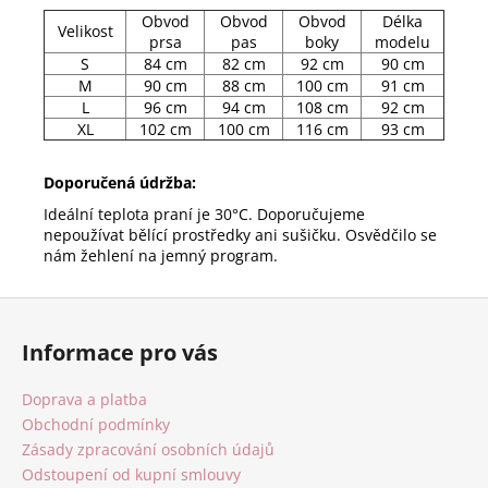
Obvod
Obvod
Obvod
Délka
Velikost
prsa
pas
boky
modelu
S
84 cm
82 cm
92 cm
90 cm
M
90 cm
88 cm
100 cm
91 cm
L
96 cm
94 cm
108 cm
92 cm
XL
102 cm
100 cm
116 cm
93 cm
Doporučená údržba:
Ideální teplota praní je 30°C. Doporučujeme
nepoužívat bělící prostředky ani sušičku. Osvědčilo se
nám žehlení na jemný program.
Z
á
Informace pro vás
p
a
Doprava a platba
t
Obchodní podmínky
í
Zásady zpracování osobních údajů
Odstoupení od kupní smlouvy