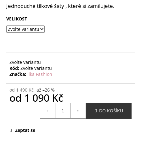
č
z
Jednoduché tílkové šaty , které si zamilujete.
u
5
j
hvězdiček.
VELIKOST
e
m
e
Zvolte variantu
Kód:
Zvolte variantu
Značka:
Ilka Fashion
od 1 490 Kč
až –26 %
od
1 090 Kč
Měrná
DO KOŠÍKU
cena:
Zeptat se