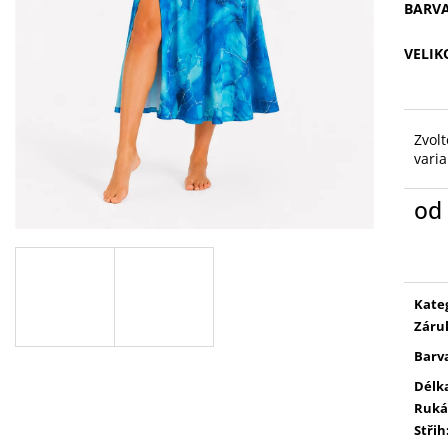
BARV
VELIK
Zvolt
vari
od
Měr
cena
Kate
Záru
Barv
Délk
Ruká
Střih