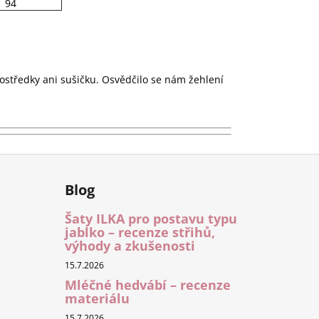
94
rostředky ani sušičku. Osvědčilo se nám žehlení
Blog
Šaty ILKA pro postavu typu
jablko – recenze střihů,
výhody a zkušenosti
15.7.2026
Mléčné hedvábí – recenze
materiálu
15.7.2026