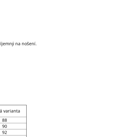
říjemný na nošení.
á varianta
88
90
92