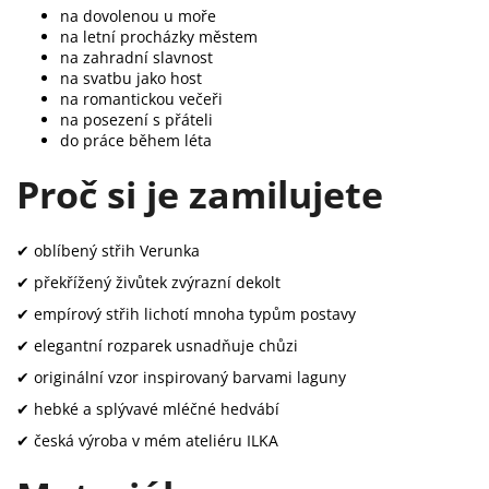
na dovolenou u moře
na letní procházky městem
na zahradní slavnost
na svatbu jako host
na romantickou večeři
na posezení s přáteli
do práce během léta
Proč si je zamilujete
✔ oblíbený střih Verunka
✔ překřížený živůtek zvýrazní dekolt
✔ empírový střih lichotí mnoha typům postavy
✔ elegantní rozparek usnadňuje chůzi
✔ originální vzor inspirovaný barvami laguny
✔ hebké a splývavé mléčné hedvábí
✔ česká výroba v mém ateliéru ILKA