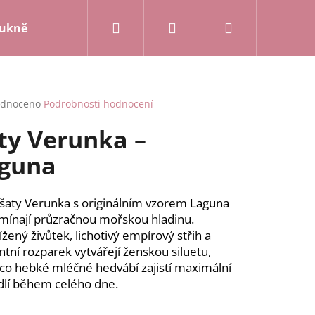
Hledat
Přihlášení
Nákupní
ukně a kalhoty
Mikiny a kardigany
Posledn
košík
rné
dnoceno
Podrobnosti hodnocení
cení
ty Verunka –
ktu
guna
ček.
 šaty Verunka s originálním vzorem Laguna
mínají průzračnou mořskou hladinu.
ížený živůtek, lichotivý empírový střih a
ntní rozparek vytvářejí ženskou siluetu,
co hebké mléčné hedvábí zajistí maximální
lí během celého dne.