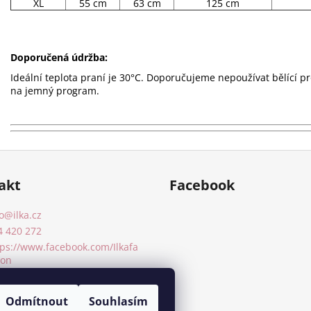
XL
55 cm
63 cm
125 cm
Doporučená údržba:
Ideální teplota praní je 30°C. Doporučujeme nepoužívat bělící p
na jemný program.
akt
Facebook
o
@
ilka.cz
4 420 272
tps://www.facebook.com/Ilkafa
ion
ka_fashion/
Odmítnout
Souhlasím