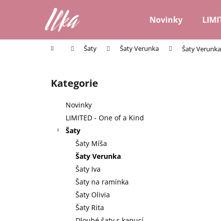
K
Přejít
na
o
Novinky
LIMI
obsah
Zpět
Zpět
š
do
do
í
Domů
Šaty
Šaty Verunka
Šaty Verunka
k
obchodu
obchodu
P
o
Kategorie
Přeskočit
s
kategorie
t
Novinky
r
LIMITED - One of a Kind
a
Šaty
n
Šaty Míša
n
Šaty Verunka
í
Šaty Iva
p
Šaty na ramínka
a
Šaty Olivia
n
Šaty Rita
e
Dlouhé šaty s kapucí