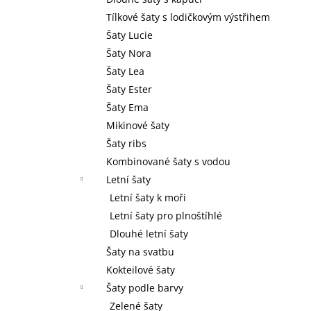
l
Tílkové šaty s lodičkovým výstřihem
Šaty Lucie
Šaty Nora
Šaty Lea
Šaty Ester
Šaty Ema
Mikinové šaty
Šaty ribs
Kombinované šaty s vodou
Letní šaty
Letní šaty k moři
Letní šaty pro plnoštíhlé
Dlouhé letní šaty
Šaty na svatbu
Kokteilové šaty
Šaty podle barvy
Zelené šaty