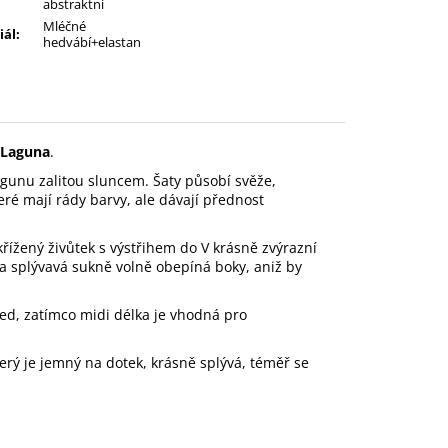
abstraktní
Mléčné
iál
:
hedvábí+elastan
Laguna
.
agunu zalitou sluncem. Šaty působí svěže,
eré mají rády barvy, ale dávají přednost
křížený živůtek s výstřihem do V krásně zvýrazní
 a splývavá sukně volně obepíná boky, aniž by
ed, zatímco midi délka je vhodná pro
terý je jemný na dotek, krásně splývá, téměř se