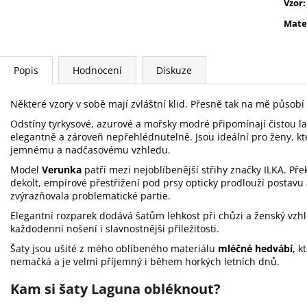
Vzor
:
Mate
Popis
Hodnocení
Diskuze
Některé vzory v sobě mají zvláštní klid. Přesně tak na mě působí
Odstíny tyrkysové, azurové a mořsky modré připomínají čistou l
elegantně a zároveň nepřehlédnutelně. Jsou ideální pro ženy, kt
jemnému a nadčasovému vzhledu.
Model
Verunka
patří mezi nejoblíbenější střihy značky ILKA. Pře
dekolt, empírové přestřižení pod prsy opticky prodlouží postavu
zvýrazňovala problematické partie.
Elegantní rozparek dodává šatům lehkost při chůzi a ženský vzhl
každodenní nošení i slavnostnější příležitosti.
Šaty jsou ušité z mého oblíbeného materiálu
mléčné hedvábí
, k
nemačká a je velmi příjemný i během horkých letních dnů.
Kam si šaty Laguna obléknout?