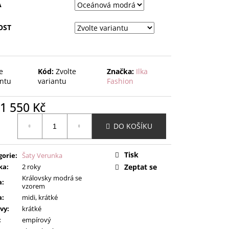
A
OST
e
Kód:
Zvolte
Značka:
Ilka
antu
variantu
Fashion
1 550 Kč
ná
DO KOŠÍKU
:
Tisk
gorie
:
Šaty Verunka
ka
:
2 roky
Zeptat se
Královsky modrá se
a
:
vzorem
a
:
midi, krátké
vy
:
krátké
:
empírový