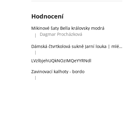
Hodnocení
Mikinové šaty Bella královsky modrá
Dagmar Procházková
|
Hodnocení produktu je 5 z 5 hvězdiček.
Dámská čtvrtkolová sukně Jarní louka | mléčné hedvábí
|
Hodnocení produktu je 2 z 5 hvězdiček.
LVzlbjehUQkNOzIMQeYYRNdl
Zavinovací kalhoty - bordo
|
Hodnocení produktu je 5 z 5 hvězdiček.