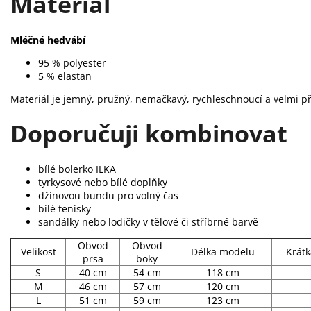
Materiál
Mléčné hedvábí
95 % polyester
5 % elastan
Materiál je jemný, pružný, nemačkavý, rychleschnoucí a velmi p
Doporučuji kombinovat
bílé bolerko ILKA
tyrkysové nebo bílé doplňky
džínovou bundu pro volný čas
bílé tenisky
sandálky nebo lodičky v tělové či stříbrné barvě
Obvod
Obvod
Velikost
Délka modelu
Krátk
prsa
boky
S
40 cm
54 cm
118 cm
M
46 cm
57 cm
120 cm
L
51 cm
59 cm
123 cm