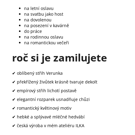
na letní oslavu
na svatbu jako host
na dovolenou
na posezení v kavárně
do práce
na rodinnou oslavu
na romantickou večeři
roč si je zamilujete
✔ oblíbený střih Verunka
✔ překřížený živůtek krásně tvaruje dekolt
✔ empírový střih lichotí postavě
✔ elegantní rozparek usnadňuje chůzi
✔ romantický květinový motiv
✔ hebké a splývavé mléčné hedvábí
✔ česká výroba v mém ateliéru ILKA