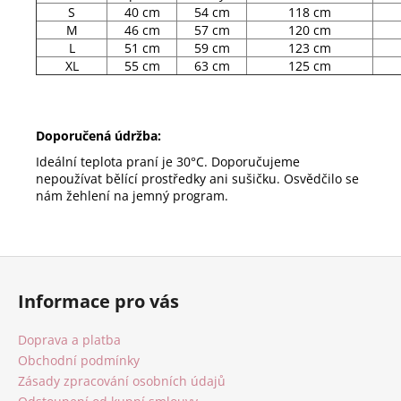
S
40 cm
54 cm
118 cm
M
46 cm
57 cm
120 cm
L
51 cm
59 cm
123 cm
XL
55 cm
63 cm
125 cm
Doporučená údržba:
Ideální teplota praní je 30°C. Doporučujeme
nepoužívat bělící prostředky ani sušičku. Osvědčilo se
nám žehlení na jemný program.
Z
á
Informace pro vás
p
a
Doprava a platba
t
Obchodní podmínky
í
Zásady zpracování osobních údajů