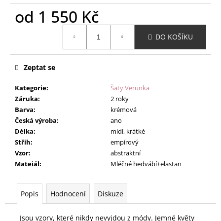
od
1 550 Kč
Měrná
DO KOŠÍKU
cena:
Zeptat se
Kategorie
:
Šaty Verunka
Záruka
:
2 roky
Barva
:
krémová
Česká výroba
:
ano
Délka
:
midi, krátké
Střih
:
empírový
Vzor
:
abstraktní
Mateiál
:
Mléčné hedvábí+elastan
Popis
Hodnocení
Diskuze
Jsou vzory, které nikdy nevyjdou z módy. Jemné květy