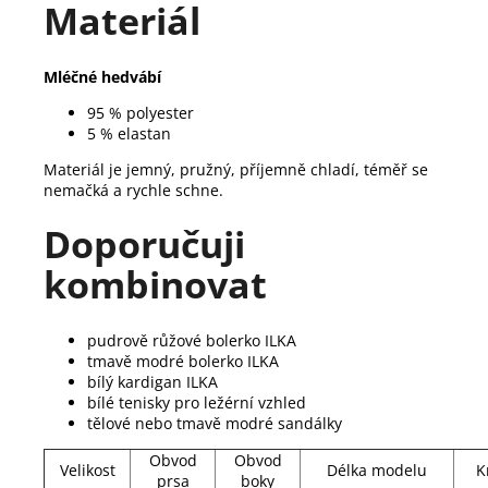
Materiál
Mléčné hedvábí
95 % polyester
5 % elastan
Materiál je jemný, pružný, příjemně chladí, téměř se
nemačká a rychle schne.
Doporučuji
kombinovat
pudrově růžové bolerko ILKA
tmavě modré bolerko ILKA
bílý kardigan ILKA
bílé tenisky pro ležérní vzhled
tělové nebo tmavě modré sandálky
Obvod
Obvod
Velikost
Délka modelu
K
prsa
boky