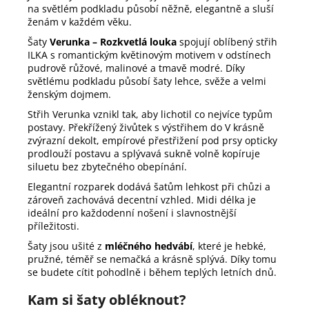
na světlém podkladu působí něžně, elegantně a sluší
ženám v každém věku.
Šaty
Verunka – Rozkvetlá louka
spojují oblíbený střih
ILKA s romantickým květinovým motivem v odstínech
pudrově růžové, malinové a tmavě modré. Díky
světlému podkladu působí šaty lehce, svěže a velmi
ženským dojmem.
Střih Verunka vznikl tak, aby lichotil co nejvíce typům
postavy. Překřížený živůtek s výstřihem do V krásně
zvýrazní dekolt, empírové přestřižení pod prsy opticky
prodlouží postavu a splývavá sukně volně kopíruje
siluetu bez zbytečného obepínání.
Elegantní rozparek dodává šatům lehkost při chůzi a
zároveň zachovává decentní vzhled. Midi délka je
ideální pro každodenní nošení i slavnostnější
příležitosti.
Šaty jsou ušité z
mléčného hedvábí
, které je hebké,
pružné, téměř se nemačká a krásně splývá. Díky tomu
se budete cítit pohodlně i během teplých letních dnů.
Kam si šaty obléknout?