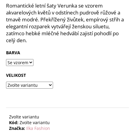
č
z
Romantické letní šaty Verunka se vzorem
u
5
akvarelových květů v odstínech pudrově růžové a
j
hvězdiček.
tmavě modré. Překřížený živůtek, empírový střih a
e
elegantní rozparek vytvářejí ženskou siluetu,
m
zatímco hebké mléčné hedvábí zajistí pohodlí po
e
celý den.
BARVA
VELIKOST
Zvolte variantu
Kód:
Zvolte variantu
Značka:
Ilka Fashion