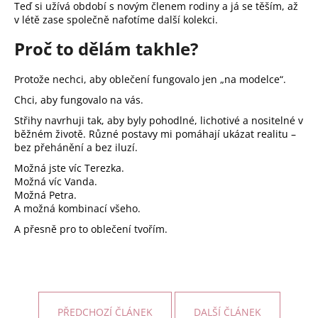
č
Teď si užívá období s novým členem rodiny a já se těším, až
u
v létě zase společně nafotíme další kolekci.
j
Proč to dělám takhle?
e
m
e
Protože nechci, aby oblečení fungovalo jen „na modelce“.
Chci, aby fungovalo na vás.
Střihy navrhuji tak, aby byly pohodlné, lichotivé a nositelné v
běžném životě. Různé postavy mi pomáhají ukázat realitu –
bez přehánění a bez iluzí.
Možná jste víc Terezka.
Možná víc Vanda.
Možná Petra.
A možná kombinací všeho.
A přesně pro to oblečení tvořím.
PŘEDCHOZÍ ČLÁNEK
DALŠÍ ČLÁNEK