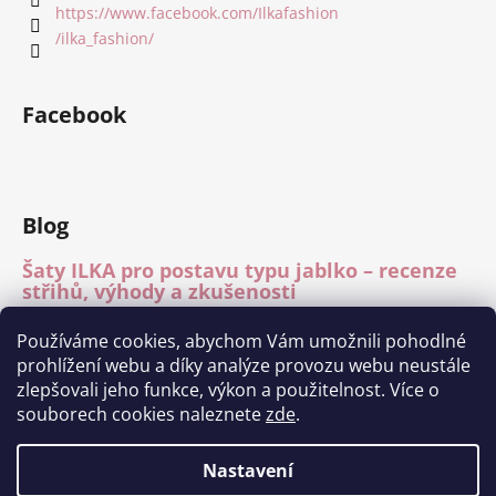
https://www.facebook.com/Ilkafashion
/ilka_fashion/
Facebook
Blog
Šaty ILKA pro postavu typu jablko – recenze
střihů, výhody a zkušenosti
15.7.2026
Používáme cookies, abychom Vám umožnili pohodlné
Mléčné hedvábí – recenze materiálu
prohlížení webu a díky analýze provozu webu neustále
15.7.2026
zlepšovali jeho funkce, výkon a použitelnost. Více o
Módní přehlídka Charita Tábor 11.6.2026
souborech cookies naleznete
zde
.
1.7.2026
Nastavení