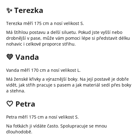
a
✨ Terezka
j
í
Terezka měří 175 cm a nosí velikost S.
t
Má štíhlou postavu a delší siluetu. Pokud jste vyšší nebo
?
drobnější v pase, může vám pomoci lépe si představit délku
nohavic i celkové proporce střihu.
💛 Vanda
Vanda měří 170 cm a nosí velikost L.
HLEDAT
Má ženské křivky a výraznější boky. Na její postavě je dobře
vidět, jak střih pracuje s pasem a jak materiál sedí přes boky
a stehna.
D
🤍 Petra
o
p
Petra měří 175 cm a nosí velikost S.
o
r
Na fotkách ji vídáte často. Spolupracuje se mnou
u
dlouhodobě.