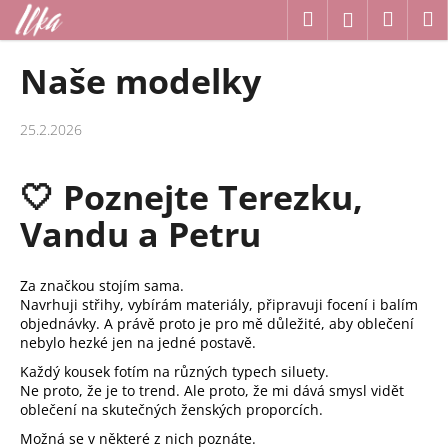
K
Přejít
Hledat
Náku
M
Přihlášení
na
o
obsah
Zpět
Zpět
košík
š
Naše modelky
í
C
k
o
25.2.2026
p
o
🤍 Poznejte Terezku,
t
Vandu a Petru
ř
e
b
Za značkou stojím sama.
Navrhuji střihy, vybírám materiály, připravuji focení i balím
u
objednávky. A právě proto je pro mě důležité, aby oblečení
j
nebylo hezké jen na jedné postavě.
e
Každý kousek fotím na různých typech siluety.
t
Ne proto, že je to trend. Ale proto, že mi dává smysl vidět
oblečení na skutečných ženských proporcích.
e
Možná se v některé z nich poznáte.
n