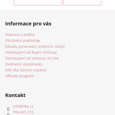
Z
á
Informace pro vás
p
a
Doprava a platba
t
Obchodní podmínky
í
Zásady zpracování osobních údajů
Odstoupení od kupní smlouvy
Odstoupení od smlouvy on-line
Sledování objednávky
Kde Ilka fashion najdete
Affiliate program
Kontakt
info
@
ilka.cz
704 420 272