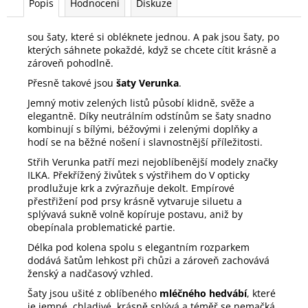
Popis
Hodnocení
Diskuze
sou šaty, které si obléknete jednou. A pak jsou šaty, po
kterých sáhnete pokaždé, když se chcete cítit krásně a
zároveň pohodlně.
Přesně takové jsou
šaty Verunka
.
Jemný motiv zelených listů působí klidně, svěže a
elegantně. Díky neutrálním odstínům se šaty snadno
kombinují s bílými, béžovými i zelenými doplňky a
hodí se na běžné nošení i slavnostnější příležitosti.
Střih Verunka patří mezi nejoblíbenější modely značky
ILKA. Překřížený živůtek s výstřihem do V opticky
prodlužuje krk a zvýrazňuje dekolt. Empírové
přestřižení pod prsy krásně vytvaruje siluetu a
splývavá sukně volně kopíruje postavu, aniž by
obepínala problematické partie.
Délka pod kolena spolu s elegantním rozparkem
dodává šatům lehkost při chůzi a zároveň zachovává
ženský a nadčasový vzhled.
Šaty jsou ušité z oblíbeného
mléčného hedvábí
, které
je jemné, chladivé, krásně splývá a téměř se nemačká.