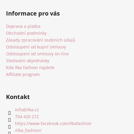
Z
á
Informace pro vás
p
a
Doprava a platba
t
Obchodní podmínky
í
Zásady zpracování osobních údajů
Odstoupení od kupní smlouvy
Odstoupení od smlouvy on-line
Sledování objednávky
Kde Ilka fashion najdete
Affiliate program
Kontakt
info
@
ilka.cz
704 420 272
https://www.facebook.com/Ilkafashion
/ilka_fashion/