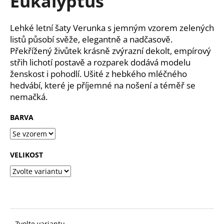
Eukalyptus
č
z
u
5
j
hvězdiček.
Lehké letní šaty Verunka s jemným vzorem zelených
e
listů působí svěže, elegantně a nadčasově.
m
Překřížený živůtek krásně zvýrazní dekolt, empírový
e
střih lichotí postavě a rozparek dodává modelu
ženskost i pohodlí. Ušité z hebkého mléčného
hedvábí, které je příjemné na nošení a téměř se
nemačká.
BARVA
VELIKOST
Zvolte variantu