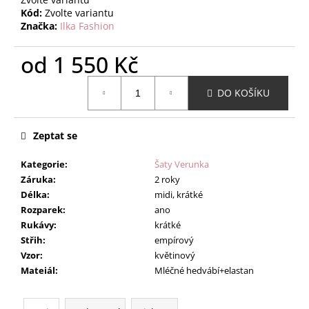
Kód:
Zvolte variantu
Značka:
Ilka Fashion
od
1 550 Kč
Měrná
DO KOŠÍKU
cena:
Zeptat se
Kategorie
:
Šaty Verunka
Záruka
:
2 roky
Délka
:
midi, krátké
Rozparek
:
ano
Rukávy
:
krátké
Střih
:
empírový
Vzor
:
květinový
Mateiál
:
Mléčné hedvábí+elastan