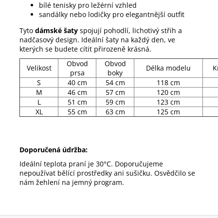
bílé tenisky pro ležérní vzhled
sandálky nebo lodičky pro elegantnější outfit
Tyto
dámské šaty
spojují pohodlí, lichotivý střih a
nadčasový design. Ideální šaty na každý den, ve
kterých se budete cítit přirozeně krásná.
Obvod
Obvod
Velikost
Délka modelu
K
prsa
boky
S
40 cm
54 cm
118 cm
M
46 cm
57 cm
120 cm
L
51 cm
59 cm
123 cm
XL
55 cm
63 cm
125 cm
Doporučená údržba:
Ideální teplota praní je 30°C. Doporučujeme
nepoužívat bělící prostředky ani sušičku. Osvědčilo se
nám žehlení na jemný program.