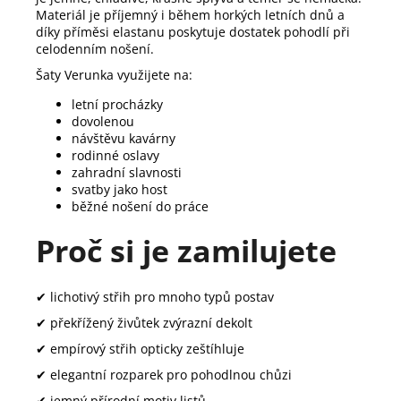
Materiál je příjemný i během horkých letních dnů a
díky příměsi elastanu poskytuje dostatek pohodlí při
celodenním nošení.
Šaty Verunka využijete na:
letní procházky
dovolenou
návštěvu kavárny
rodinné oslavy
zahradní slavnosti
svatby jako host
běžné nošení do práce
Proč si je zamilujete
✔ lichotivý střih pro mnoho typů postav
✔ překřížený živůtek zvýrazní dekolt
✔ empírový střih opticky zeštíhluje
✔ elegantní rozparek pro pohodlnou chůzi
✔ jemný přírodní motiv listů