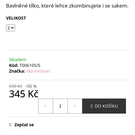
č
z
Bavlněné tílko, které lehce zkombinujete i se sakem.
u
5
j
hvězdiček.
VELIKOST
e
m
e
Skladem
Kód:
T006105/S
Značka:
Ilka Fashion
690 Kč
–50 %
345 Kč
Měrná
DO KOŠÍKU
cena:
Zeptat se