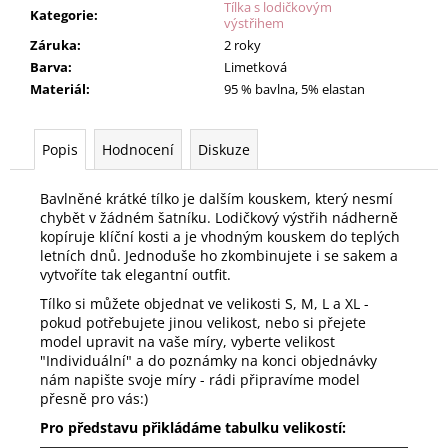
Tílka s lodičkovým
Kategorie
:
výstřihem
Záruka
:
2 roky
Barva
:
Limetková
Materiál
:
95 % bavlna, 5% elastan
Popis
Hodnocení
Diskuze
Bavlněné krátké tílko je dalším kouskem, který nesmí
chybět v žádném šatníku. Lodičkový výstřih nádherně
kopíruje klíční kosti a je vhodným kouskem do teplých
letních dnů. Jednoduše ho zkombinujete i se sakem a
vytvoříte tak elegantní outfit.
Tílko si můžete objednat ve velikosti S, M, L a XL -
pokud potřebujete jinou velikost, nebo si přejete
model upravit na vaše míry, vyberte velikost
"Individuální" a do poznámky na konci objednávky
nám napište svoje míry - rádi připravíme model
přesně pro vás:)
Pro představu přikládáme tabulku velikostí: