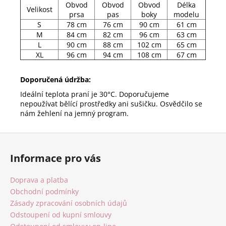
Obvod
Obvod
Obvod
Délka
Velikost
prsa
pas
boky
modelu
S
78 cm
76 cm
90 cm
61 cm
M
84 cm
82 cm
96 cm
63 cm
L
90 cm
88 cm
102 cm
65 cm
XL
96 cm
94 cm
108 cm
67 cm
Doporučená údržba:
Ideální teplota praní je 30°C. Doporučujeme
nepoužívat bělící prostředky ani sušičku. Osvědčilo se
nám žehlení na jemný program.
Z
á
Informace pro vás
p
a
Doprava a platba
t
Obchodní podmínky
í
Zásady zpracování osobních údajů
Odstoupení od kupní smlouvy