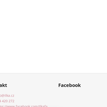
akt
Facebook
o
@
ilka.cz
4 420 272
tps://www.facebook.com/Ilkafa