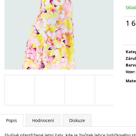
Skla
1 6
Měr
cena
Kate
Záru
Barv
Vzor
:
Mate
Popis
Hodnocení
Diskuze
Slušivě přestřižené letní šaty, kde je živůtek lehce lodičkového 