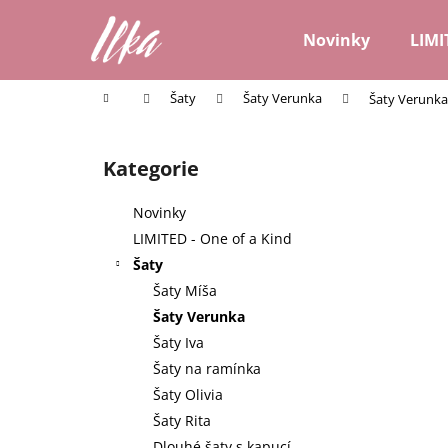
K
Přejít
na
o
Novinky
LIMI
obsah
Zpět
Zpět
š
do
do
í
Domů
Šaty
Šaty Verunka
Šaty Verunka 
k
obchodu
obchodu
P
o
Kategorie
Přeskočit
s
kategorie
t
Novinky
r
LIMITED - One of a Kind
a
Šaty
n
Šaty Míša
n
Šaty Verunka
í
Šaty Iva
p
Šaty na ramínka
a
Šaty Olivia
n
Šaty Rita
e
Dlouhé šaty s kapucí