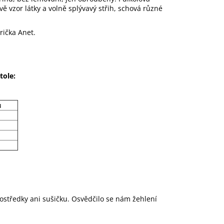
 vzor látky a volně splývavý střih, schová různé
rička Anet.
tole:
u
rostředky ani sušičku. Osvědčilo se nám žehlení