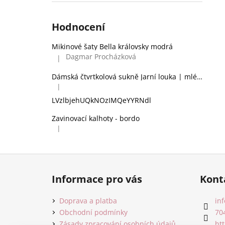
Hodnocení
Mikinové šaty Bella královsky modrá
Dagmar Procházková
|
Hodnocení produktu je 5 z 5 hvězdiček.
Dámská čtvrtkolová sukně Jarní louka | mléčné hedvábí
|
Hodnocení produktu je 2 z 5 hvězdiček.
LVzlbjehUQkNOzIMQeYYRNdl
Zavinovací kalhoty - bordo
|
Hodnocení produktu je 5 z 5 hvězdiček.
Z
á
Informace pro vás
Kont
p
a
Doprava a platba
inf
t
Obchodní podmínky
70
Zásady zpracování osobních údajů
ht