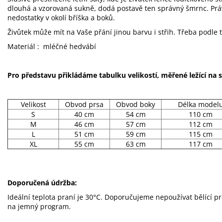
dlouhá a vzorovaná sukně, dodá postavě ten správný šmrnc. Právě
nedostatky v okolí bříška a boků.
Živůtek může mít na Vaše přání jinou barvu i střih. Třeba podle t
Materiál : mléčné hedvábí
Pro představu přikládáme tabulku velikostí, měřené ležící na s
Velikost
Obvod prsa
Obvod boky
Délka model
S
40 cm
54 cm
110 cm
M
46 cm
57 cm
112 cm
L
51 cm
59 cm
115 cm
XL
55 cm
63 cm
117 cm
Doporučená údržba:
Ideální teplota praní je 30°C. Doporučujeme nepoužívat bělící p
na jemný program.