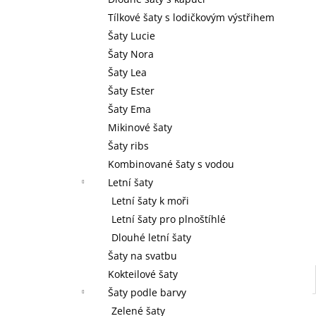
l
Tílkové šaty s lodičkovým výstřihem
Šaty Lucie
Šaty Nora
Šaty Lea
Šaty Ester
Šaty Ema
Mikinové šaty
Šaty ribs
Kombinované šaty s vodou
Letní šaty
Letní šaty k moři
Letní šaty pro plnoštíhlé
Dlouhé letní šaty
Šaty na svatbu
Kokteilové šaty
Šaty podle barvy
Zelené šaty