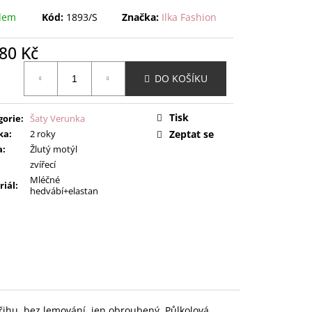
dem
Kód:
1893/S
Značka:
Ilka Fashion
80 Kč
ná
DO KOŠÍKU
:
Tisk
gorie
:
Šaty Verunka
ka
:
2 roky
Zeptat se
a
:
Žlutý motýl
zvířecí
Mléčné
riál
:
hedvábí+elastan
střihu, bez lemování, jen obroubený. Půlkolová