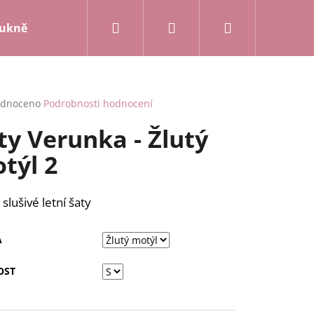
Hledat
Přihlášení
Nákupní
ukně a kalhoty
Mikiny a kardigany
Posledn
košík
rné
dnoceno
Podrobnosti hodnocení
cení
ty Verunka - Žlutý
ktu
týl 2
ček.
slušivé letní šaty
A
OST