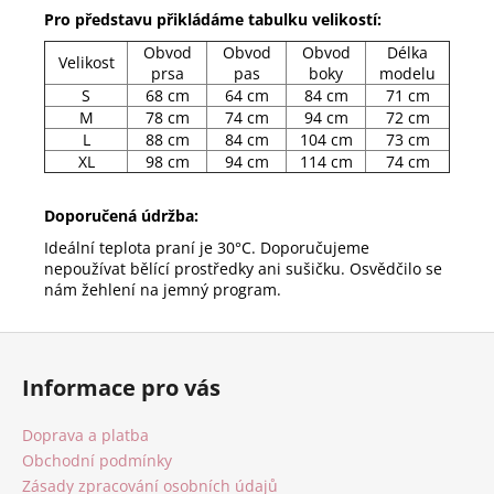
Pro představu přikládáme tabulku velikostí:
Obvod
Obvod
Obvod
Délka
Velikost
prsa
pas
boky
modelu
S
68 cm
64 cm
84 cm
71 cm
M
78 cm
74 cm
94 cm
72 cm
L
88 cm
84 cm
104 cm
73 cm
XL
98 cm
94 cm
114 cm
74 cm
Doporučená údržba:
Ideální teplota praní je 30°C. Doporučujeme
nepoužívat bělící prostředky ani sušičku. Osvědčilo se
nám žehlení na jemný program.
Z
á
Informace pro vás
p
a
Doprava a platba
t
Obchodní podmínky
í
Zásady zpracování osobních údajů