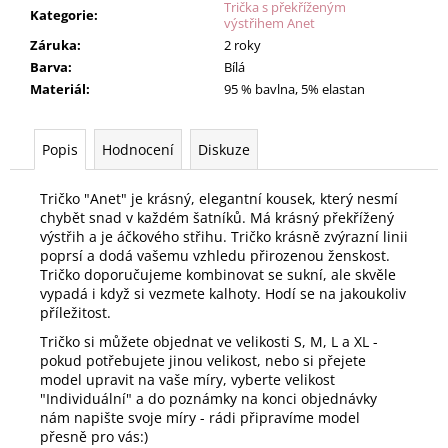
Trička s překříženým
Kategorie
:
výstřihem Anet
Záruka
:
2 roky
Barva
:
Bílá
Materiál
:
95 % bavlna, 5% elastan
Popis
Hodnocení
Diskuze
Tričko "Anet" je krásný, elegantní kousek, který nesmí
chybět snad v každém šatníků. Má krásný překřížený
výstřih a je áčkového střihu. Tričko krásně zvýrazní linii
poprsí a dodá vašemu vzhledu přirozenou ženskost.
Tričko doporučujeme kombinovat se sukní, ale skvěle
vypadá i když si vezmete kalhoty. Hodí se na jakoukoliv
příležitost.
Tričko si můžete objednat ve velikosti S, M, L a XL -
pokud potřebujete jinou velikost, nebo si přejete
model upravit na vaše míry, vyberte velikost
"Individuální" a do poznámky na konci objednávky
nám napište svoje míry - rádi připravíme model
přesně pro vás:)