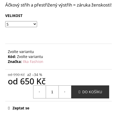
č
z
Áčkový střih a přestřižený výstřih = záruka ženskosti!
u
5
j
hvězdiček.
VELIKOST
e
m
e
Zvolte variantu
Kód:
Zvolte variantu
Značka:
Ilka Fashion
od 990 Kč
až –34 %
od
650 Kč
Měrná
DO KOŠÍKU
cena:
Zeptat se