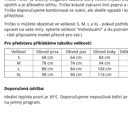
výstřih a je áčkového střihu. Tričko krásně zvýrazní linii poprs
Tričko doporučujeme kombinovat se sukní, ale skvěle vypadá i kd
příležitost.
Tričko si můžete objednat ve velikosti S, M, L a XL - pokud potřeb
upravit na vaše míry, vyberte velikost "Individuální" a do pozn
- rádi připravíme model přesně pro vás:)
Pro představu přikládáme tabulku velikostí:
Velikost
Obvod prsa
Obvod pas
Obvod boky
Dél
S
68 cm
64 cm
84 cm
M
78 cm
74 cm
94 cm
L
88 cm
84 cm
104 cm
XL
98 cm
94 cm
114 cm
Doporučená údržba:
Ideální teplota praní je 30°C. Doporučujeme nepoužívat bělící p
na jemný program.