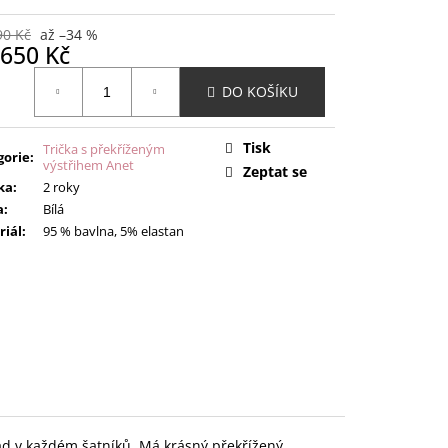
90 Kč
až –34 %
650 Kč
ná
DO KOŠÍKU
:
Tisk
Trička s překříženým
gorie
:
výstřihem Anet
Zeptat se
ka
:
2 roky
a
:
Bílá
riál
:
95 % bavlna, 5% elastan
nad v každém šatníků. Má krásný překřížený