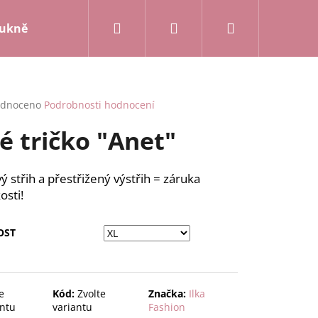
Hledat
Přihlášení
Nákupní
ukně a kalhoty
Mikiny a kardigany
Posledn
košík
rné
dnoceno
Podrobnosti hodnocení
cení
lé tričko "Anet"
ktu
ý střih a přestřižený výstřih = záruka
osti!
ček.
OST
e
Kód:
Zvolte
Značka:
Ilka
antu
variantu
Fashion