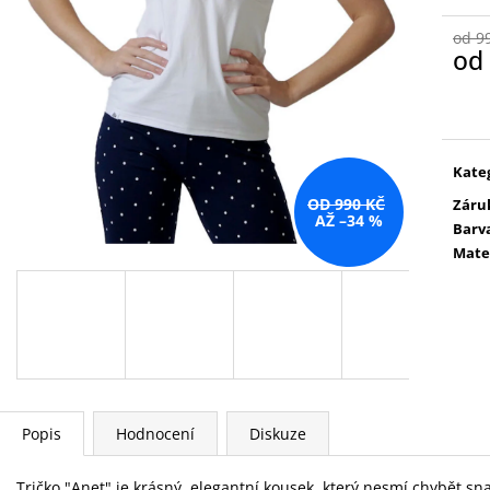
od 9
od
Měr
cena
Kate
OD 990 KČ
Záru
AŽ –34 %
Barv
Mate
Popis
Hodnocení
Diskuze
Tričko "Anet" je krásný, elegantní kousek, který nesmí chybět s