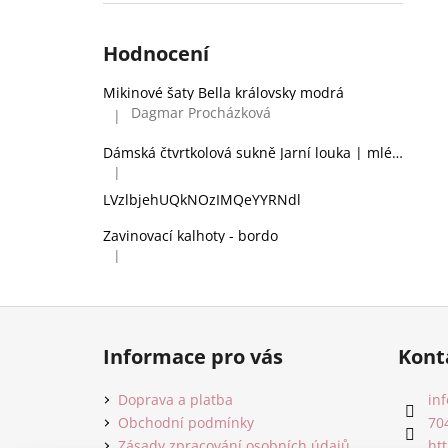
Hodnocení
Mikinové šaty Bella královsky modrá
Dagmar Procházková
|
Hodnocení produktu je 5 z 5 hvězdiček.
Dámská čtvrtkolová sukně Jarní louka | mléčné hedvábí
|
Hodnocení produktu je 2 z 5 hvězdiček.
LVzlbjehUQkNOzIMQeYYRNdl
Zavinovací kalhoty - bordo
|
Hodnocení produktu je 5 z 5 hvězdiček.
Z
á
Informace pro vás
Kont
p
a
Doprava a platba
inf
t
Obchodní podmínky
70
Zásady zpracování osobních údajů
ht