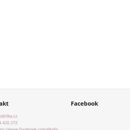
akt
Facebook
o
@
ilka.cz
4 420 272
tps://www.facebook.com/Ilkafa