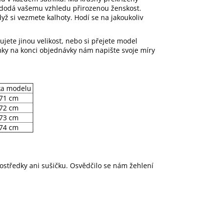
í a dodá vašemu vzhledu přirozenou ženskost.
yž si vezmete kalhoty. Hodí se na jakoukoliv
ujete jinou velikost, nebo si přejete model
ámky na konci objednávky nám napište svoje míry
ka modelu
71 cm
72 cm
73 cm
74 cm
rostředky ani sušičku. Osvědčilo se nám žehlení