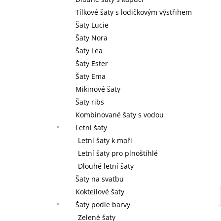
l
Tílkové šaty s lodičkovým výstřihem
Šaty Lucie
Šaty Nora
Šaty Lea
Šaty Ester
Šaty Ema
Mikinové šaty
Šaty ribs
Kombinované šaty s vodou
Letní šaty
Letní šaty k moři
Letní šaty pro plnoštíhlé
Dlouhé letní šaty
Šaty na svatbu
Kokteilové šaty
Šaty podle barvy
Zelené šaty