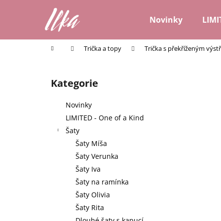
K
Přejít
na
o
Novinky
LIMI
obsah
Zpět
Zpět
š
do
do
í
Domů
Trička a topy
Trička s překříženým výst
k
obchodu
obchodu
P
o
Kategorie
Přeskočit
s
kategorie
t
Novinky
r
LIMITED - One of a Kind
a
Šaty
n
Šaty Míša
n
Šaty Verunka
í
Šaty Iva
p
Šaty na ramínka
a
Šaty Olivia
n
Šaty Rita
e
Dlouhé šaty s kapucí