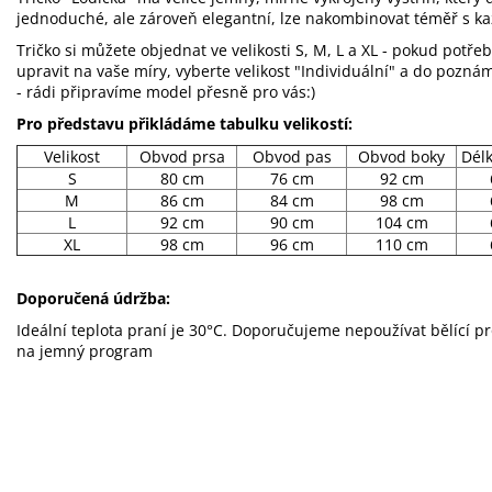
jednoduché, ale zároveň elegantní, lze nakombinovat téměř s 
Tričko si můžete objednat ve velikosti S, M, L a XL - pokud potřeb
upravit na vaše míry, vyberte velikost "Individuální" a do pozn
- rádi připravíme model přesně pro vás:)
Pro představu přikládáme tabulku velikostí:
Velikost
Obvod prsa
Obvod pas
Obvod boky
Dél
S
80 cm
76 cm
92 cm
M
86 cm
84 cm
98 cm
L
92 cm
90 cm
104 cm
XL
98 cm
96 cm
110 cm
Doporučená údržba:
Ideální teplota praní je 30°C. Doporučujeme nepoužívat bělící p
na jemný program