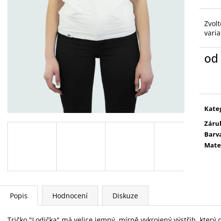
Zvolt
vari
od
Měr
cena
Kate
Záru
Barv
Mate
Popis
Hodnocení
Diskuze
Tričko "Lodička" má velice jemný, mírně vykrojený výstřih, který do