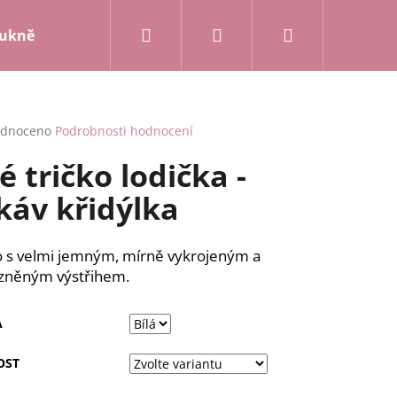
Hledat
Přihlášení
Nákupní
ukně a kalhoty
Mikiny a kardigany
Posledn
košík
rné
dnoceno
Podrobnosti hodnocení
cení
lé tričko lodička -
ktu
káv křidýlka
ček.
o s velmi jemným, mírně vykrojeným a
zněným výstřihem.
A
OST