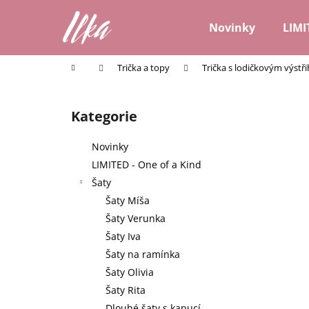
K
Přejít
na
o
Novinky
LIMI
obsah
Zpět
Zpět
š
do
do
í
Domů
Trička a topy
Trička s lodičkovým výstř
k
obchodu
obchodu
P
o
Kategorie
Přeskočit
s
kategorie
t
Novinky
r
LIMITED - One of a Kind
a
Šaty
n
Šaty Míša
n
Šaty Verunka
í
Šaty Iva
p
Šaty na ramínka
a
Šaty Olivia
n
Šaty Rita
e
Dlouhé šaty s kapucí