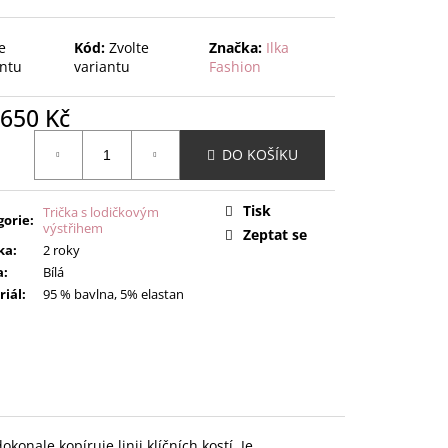
e
Kód:
Zvolte
Značka:
Ilka
antu
variantu
Fashion
650 Kč
ná
DO KOŠÍKU
:
Tisk
Trička s lodičkovým
gorie
:
výstřihem
Zeptat se
ka
:
2 roky
a
:
Bílá
riál
:
95 % bavlna, 5% elastan
konale kopíruje linii klíčních kostí. Je