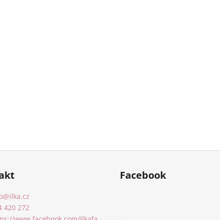
akt
Facebook
o
@
ilka.cz
4 420 272
tps://www.facebook.com/Ilkafa