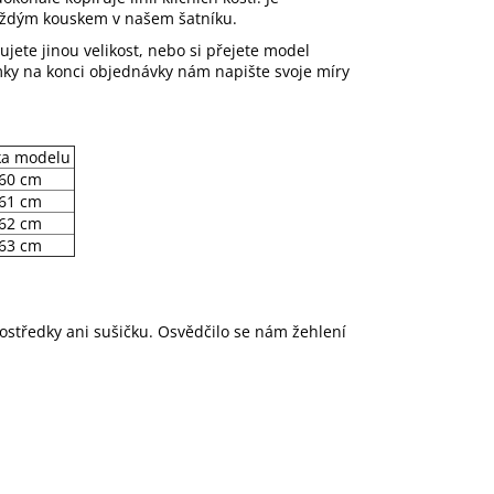
každým kouskem v našem šatníku.
ujete jinou velikost, nebo si přejete model
ámky na konci objednávky nám napište svoje míry
ka modelu
60 cm
61 cm
62 cm
63 cm
rostředky ani sušičku. Osvědčilo se nám žehlení