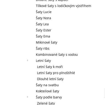
l
Tílkové šaty s lodičkovým výstřihem
Šaty Lucie
Šaty Nora
Šaty Lea
Šaty Ester
Šaty Ema
Mikinové šaty
Šaty ribs
Kombinované šaty s vodou
Letní šaty
Letní šaty k moři
Letní šaty pro plnoštíhlé
Dlouhé letní šaty
Šaty na svatbu
Kokteilové šaty
Šaty podle barvy
Zelené šaty