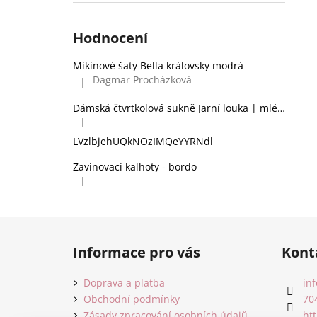
Hodnocení
Mikinové šaty Bella královsky modrá
Dagmar Procházková
|
Hodnocení produktu je 5 z 5 hvězdiček.
Dámská čtvrtkolová sukně Jarní louka | mléčné hedvábí
|
Hodnocení produktu je 2 z 5 hvězdiček.
LVzlbjehUQkNOzIMQeYYRNdl
Zavinovací kalhoty - bordo
|
Hodnocení produktu je 5 z 5 hvězdiček.
Z
á
Informace pro vás
Kont
p
a
Doprava a platba
inf
t
Obchodní podmínky
70
Zásady zpracování osobních údajů
ht