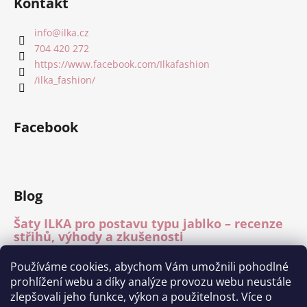
Kontakt
info
@
ilka.cz
704 420 272
https://www.facebook.com/Ilkafashion
/ilka_fashion/
Facebook
Blog
Šaty ILKA pro postavu typu jablko – recenze
střihů, výhody a zkušenosti
15.7.2026
Používáme cookies, abychom Vám umožnili pohodlné
Mléčné hedvábí – recenze materiálu
prohlížení webu a díky analýze provozu webu neustále
15.7.2026
zlepšovali jeho funkce, výkon a použitelnost. Více o