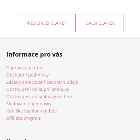
PŘEDCHOZÍ ČLÁNEK
DALŠÍ ČLÁNEK
Z
á
Informace pro vás
p
a
Doprava a platba
t
Obchodní podmínky
í
Zásady zpracování osobních údajů
Odstoupení od kupní smlouvy
Odstoupení od smlouvy on-line
Sledování objednávky
Kde Ilka fashion najdete
Affiliate program