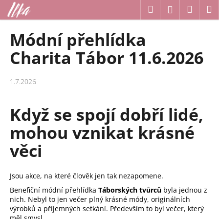
K
Přejít
Hledat
Náku
M
Přihlášení
na
o
obsah
Zpět
Zpět
košík
š
Módní přehlídka
í
C
Charita Tábor 11.6.2026
k
o
p
1.7.2026
o
t
Když se spojí dobří lidé,
ř
mohou vznikat krásné
e
b
věci
u
j
Jsou akce, na které člověk jen tak nezapomene.
e
t
Benefiční módní přehlídka
Táborských tvůrců
byla jednou z
nich. Nebyl to jen večer plný krásné módy, originálních
e
výrobků a příjemných setkání. Především to byl večer, který
n
měl smysl.