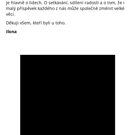
č
Je hlavně o lidech. O setkávání, sdílení radosti a o tom, že i
u
malý příspěvek každého z nás může společně změnit velké
j
věci.
e
Děkuji všem, kteří byli u toho.
m
Ilona
e