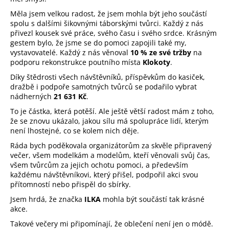
a
Měla jsem velkou radost, že jsem mohla být jeho součástí
j
spolu s dalšími šikovnými táborskými tvůrci. Každý z nás
přivezl kousek své práce, svého času i svého srdce. Krásným
í
gestem bylo, že jsme se do pomoci zapojili také my,
t
vystavovatelé. Každý z nás věnoval
10 % ze své tržby
na
podporu rekonstrukce poutního místa
Klokoty
.
?
Díky štědrosti všech návštěvníků, příspěvkům do kasiček,
dražbě i podpoře samotných tvůrců se podařilo vybrat
nádherných
21 631 Kč
.
To je částka, která potěší. Ale ještě větší radost mám z toho,
HLEDAT
že se znovu ukázalo, jakou sílu má spolupráce lidí, kterým
není lhostejné, co se kolem nich děje.
Ráda bych poděkovala organizátorům za skvěle připravený
večer, všem modelkám a modelům, kteří věnovali svůj čas,
D
všem tvůrcům za jejich ochotu pomoci, a především
o
každému návštěvníkovi, který přišel, podpořil akci svou
p
přítomností nebo přispěl do sbírky.
o
Jsem hrdá, že značka
ILKA
mohla být součástí tak krásné
r
akce.
u
Takové večery mi připomínají, že oblečení není jen o módě.