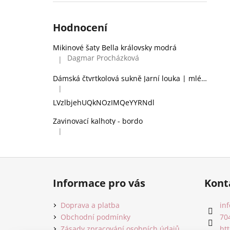
Hodnocení
Mikinové šaty Bella královsky modrá
Dagmar Procházková
|
Hodnocení produktu je 5 z 5 hvězdiček.
Dámská čtvrtkolová sukně Jarní louka | mléčné hedvábí
|
Hodnocení produktu je 2 z 5 hvězdiček.
LVzlbjehUQkNOzIMQeYYRNdl
Zavinovací kalhoty - bordo
|
Hodnocení produktu je 5 z 5 hvězdiček.
Z
á
Informace pro vás
Kont
p
a
Doprava a platba
inf
t
Obchodní podmínky
70
Zásady zpracování osobních údajů
ht