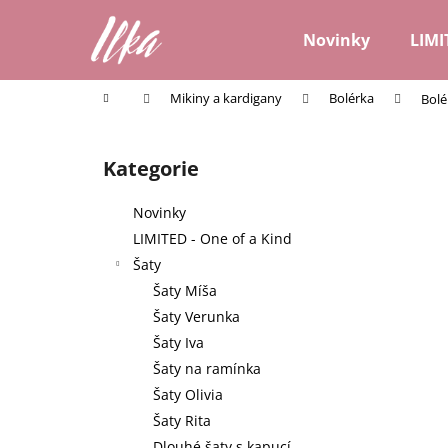
K
Přejít
na
o
Novinky
LIMI
obsah
Zpět
Zpět
š
do
do
í
Domů
Mikiny a kardigany
Bolérka
Bolé
k
obchodu
obchodu
P
o
Kategorie
Přeskočit
s
kategorie
t
Novinky
r
LIMITED - One of a Kind
a
Šaty
n
Šaty Míša
n
Šaty Verunka
í
Šaty Iva
p
Šaty na ramínka
a
Šaty Olivia
n
Šaty Rita
e
Dlouhé šaty s kapucí