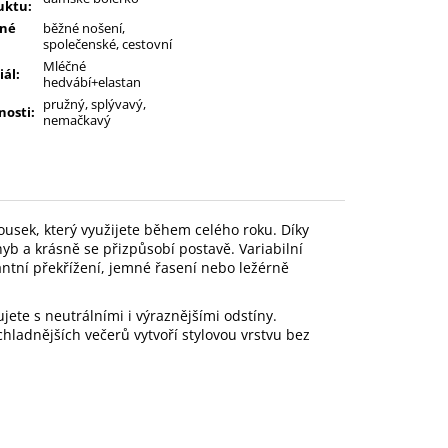
uktu
:
né
běžné nošení,
společenské, cestovní
Mléčné
iál
:
hedvábí+elastan
pružný, splývavý,
nosti
:
nemačkavý
kousek, který využijete během celého roku. Díky
 a krásně se přizpůsobí postavě. Variabilní
antní překřížení, jemné řasení nebo ležérně
ete s neutrálními i výraznějšími odstíny.
chladnějších večerů vytvoří stylovou vrstvu bez