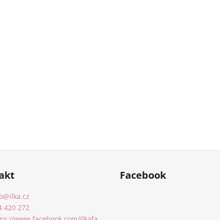
akt
Facebook
o
@
ilka.cz
4 420 272
tps://www.facebook.com/Ilkafa