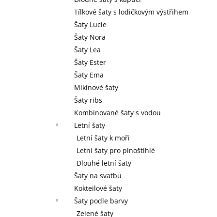
l
Tílkové šaty s lodičkovým výstřihem
Šaty Lucie
Šaty Nora
Šaty Lea
Šaty Ester
Šaty Ema
Mikinové šaty
Šaty ribs
Kombinované šaty s vodou
Letní šaty
Letní šaty k moři
Letní šaty pro plnoštíhlé
Dlouhé letní šaty
Šaty na svatbu
Kokteilové šaty
Šaty podle barvy
Zelené šaty