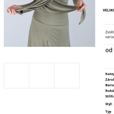
VELIK
Zvolt
vari
od
Měr
cena
Kate
Záru
Barv
Ruká
Střih
Styl
:
Typ