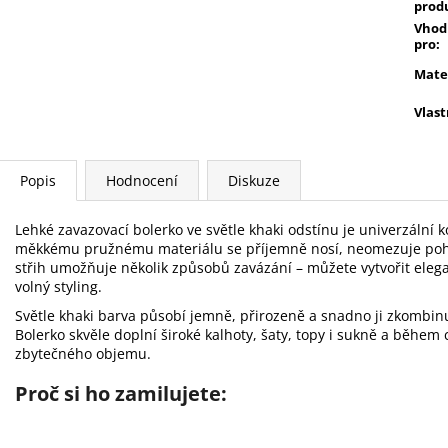
prod
Vhod
pro
:
Mate
Vlast
Popis
Hodnocení
Diskuze
Lehké zavazovací bolerko ve světle khaki odstínu je univerzální 
měkkému pružnému materiálu se příjemně nosí, neomezuje pohyb
střih umožňuje několik způsobů zavázání – můžete vytvořit eleg
volný styling.
Světle khaki barva působí jemně, přirozeně a snadno ji zkombinuj
Bolerko skvěle doplní široké kalhoty, šaty, topy i sukně a během 
zbytečného objemu.
Proč si ho zamilujete: