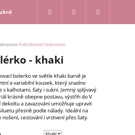
Hledat
Přihlášení
Nákupní
ukně a kalhoty
Mikiny a kardigany
Posledn
košík
rné
dnoceno
Podrobnosti hodnocení
cení
lérko - khaki
ktu
ovací bolerko ve světle khaki barvě je
ntní a variabilní kousek, který snadno
ček.
te s kalhotami, šaty i sukní. Jemný splývavý
iál krásně obepne postavu, výstřih do V
tí dekoltu a zavazování umožňuje upravit
 siluetu přesně podle nálady. Ideální na
 nošení, cestování i vrstvení přes šaty.
A