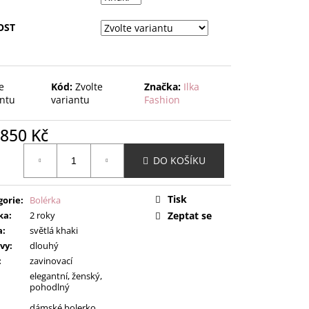
OST
e
Kód:
Zvolte
Značka:
Ilka
antu
variantu
Fashion
850 Kč
ná
DO KOŠÍKU
:
Tisk
gorie
:
Bolérka
ka
:
2 roky
Zeptat se
a
:
světlá khaki
vy
:
dlouhý
:
zavinovací
elegantní, ženský,
pohodlný
dámské bolerko