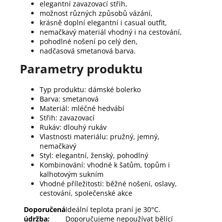
elegantní zavazovací střih,
možnost různých způsobů vázání,
krásně doplní elegantní i casual outfit,
nemačkavý materiál vhodný i na cestování,
pohodlné nošení po celý den,
nadčasová smetanová barva.
Parametry produktu
Typ produktu: dámské bolerko
Barva: smetanová
Materiál: mléčné hedvábí
Střih: zavazovací
Rukáv: dlouhý rukáv
Vlastnosti materiálu: pružný, jemný,
nemačkavý
Styl: elegantní, ženský, pohodlný
Kombinování: vhodné k šatům, topům i
kalhotovým sukním
Vhodné příležitosti: běžné nošení, oslavy,
cestování, společenské akce
Doporučená
Ideální teplota praní je 30°C.
údržba:
Doporučujeme nepoužívat bělící