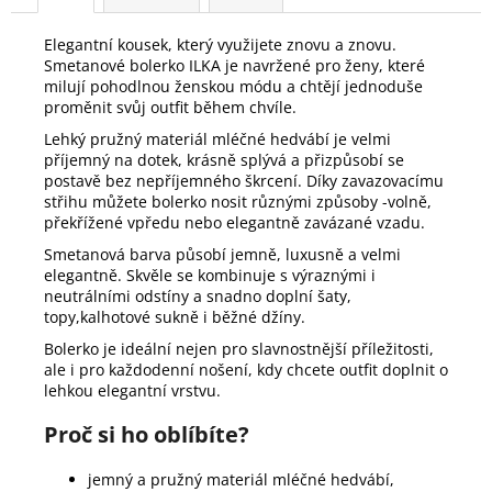
Elegantní kousek, který využijete znovu a znovu.
Smetanové bolerko ILKA je navržené pro ženy, které
milují pohodlnou ženskou módu a chtějí jednoduše
proměnit svůj outfit během chvíle.
Lehký pružný materiál mléčné hedvábí je velmi
příjemný na dotek, krásně splývá a přizpůsobí se
postavě bez nepříjemného škrcení. Díky zavazovacímu
střihu můžete bolerko nosit různými způsoby -volně,
překřížené vpředu nebo elegantně zavázané vzadu.
Smetanová barva působí jemně, luxusně a velmi
elegantně. Skvěle se kombinuje s výraznými i
neutrálními odstíny a snadno doplní šaty,
topy,kalhotové sukně i běžné džíny.
Bolerko je ideální nejen pro slavnostnější příležitosti,
ale i pro každodenní nošení, kdy chcete outfit doplnit o
lehkou elegantní vrstvu.
Proč si ho oblíbíte?
jemný a pružný materiál mléčné hedvábí,