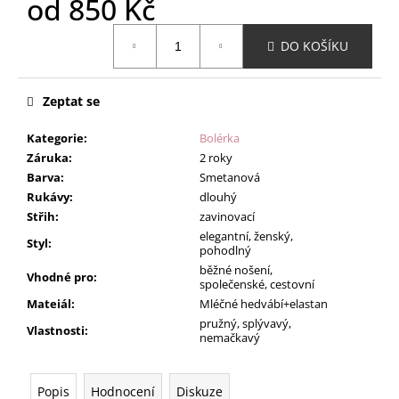
od
850 Kč
Měrná
DO KOŠÍKU
cena:
Zeptat se
Kategorie
:
Bolérka
Záruka
:
2 roky
Barva
:
Smetanová
Rukávy
:
dlouhý
Střih
:
zavinovací
elegantní, ženský,
Styl
:
pohodlný
běžné nošení,
Vhodné pro
:
společenské, cestovní
Mateiál
:
Mléčné hedvábí+elastan
pružný, splývavý,
Vlastnosti
:
nemačkavý
Popis
Hodnocení
Diskuze