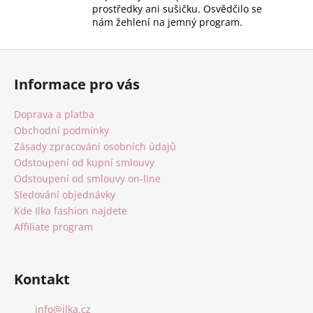
prostředky ani sušičku. Osvědčilo se
nám žehlení na jemný program.
Z
á
Informace pro vás
p
a
Doprava a platba
t
Obchodní podmínky
í
Zásady zpracování osobních údajů
Odstoupení od kupní smlouvy
Odstoupení od smlouvy on-line
Sledování objednávky
Kde Ilka fashion najdete
Affiliate program
Kontakt
info
@
ilka.cz