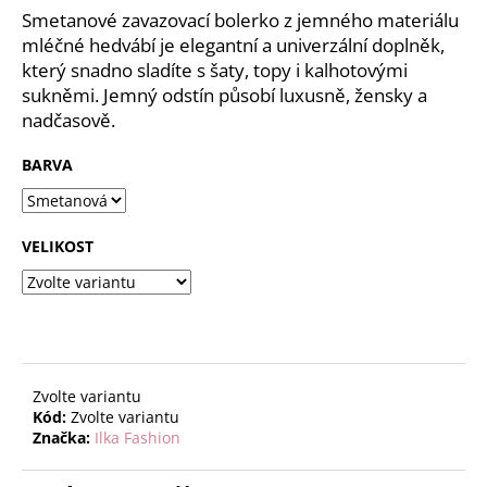
č
z
Smetanové zavazovací bolerko z jemného materiálu
u
5
mléčné hedvábí je elegantní a univerzální doplněk,
j
hvězdiček.
který snadno sladíte s šaty, topy i kalhotovými
e
sukněmi. Jemný odstín působí luxusně, žensky a
m
nadčasově.
e
BARVA
VELIKOST
Zvolte variantu
Kód:
Zvolte variantu
Značka:
Ilka Fashion