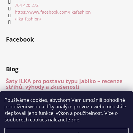
704 420 272
https://www.facebook.com/Ilkafashion
/ilka_fashion/
Facebook
Blog
Šaty ILKA pro postavu typu jablko – recenze
střihů, výhody a zkušenosti
15.7.2026
Používáme cookies, abychom Vám umožnili pohodlné
Mléčné hedvábí – recenze materiálu
prohlížení webu a díky analýze provozu webu neustále
15.7.2026
zlepšovali jeho funkce, výkon a použitelnost. Více o
Módní přehlídka Charita Tábor 11.6.2026
souborech cookies naleznete
zde
.
1.7.2026