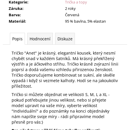
Kategorie
:
Trička a topy
Záruka
:
2 roky
Barva
:
Červená
Materiál
:
95 % bavlna, 5% elastan
Popis
Hodnocení
Diskuze
Tričko "Anet" je krásný, elegantní kousek, který nesmí
chybět snad v každém šatníků. Má krásný překřížený
výstřih a je áčkového střihu. Tričko krásně zvýrazní linii
poprsí a dodá vašemu vzhledu přirozenou ženskost.
Tričko doporučujeme kombinovat se sukní, ale skvěle
vypadá i když si vezmete kalhoty. Hodí se na jakoukoliv
příležitost.
Tričko si můžete objednat ve velikosti S, M, L a XL -
pokud potřebujete jinou velikost, nebo si přejete
model upravit na vaše míry, vyberte velikost
"Individuální" a do poznámky na konci objednávky
nám napište svoje míry - rádi připravíme model
přesně pro vás:)