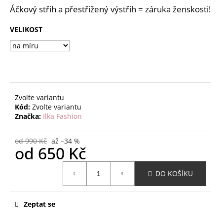
č
z
Áčkový střih a přestřižený výstřih = záruka ženskosti!
u
5
j
hvězdiček.
VELIKOST
e
m
e
Zvolte variantu
Kód:
Zvolte variantu
Značka:
Ilka Fashion
od 990 Kč
až –34 %
od
650 Kč
Měrná
DO KOŠÍKU
cena:
Zeptat se