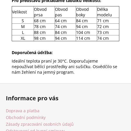
Pro představu přikládáme tabulku velikostí:
Obvod
Obvod
Obvod
Délka
Velikost
prsa
pas
boky
modelu
S
68 cm
64 cm
84 cm
71 cm
M
78 cm
74 cm
94 cm
72 cm
L
88 cm
84 cm
104 cm
73 cm
XL
98 cm
94 cm
114 cm
74 cm
Doporučená údržba:
Ideální teplota praní je 30°C. Doporučujeme
nepoužívat bělící prostředky ani sušičku. Osvědčilo se
nám žehlení na jemný program.
Z
á
Informace pro vás
p
a
Doprava a platba
t
Obchodní podmínky
í
Zásady zpracování osobních údajů
Odstoupení od kupní smlouvy