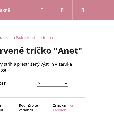
Hledat
Přihlášení
Nákupní
ukně a kalhoty
Mikiny a kardigany
Posledn
košík
rné
dnoceno
Podrobnosti hodnocení
cení
rvené tričko "Anet"
ktu
ý střih a přestřižený výstřih = záruka
osti!
ček.
OST
e
Kód:
Zvolte
Značka:
Ilka
antu
variantu
Fashion