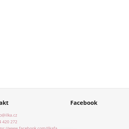
akt
Facebook
o
@
ilka.cz
4 420 272
tps://www.facebook.com/Ilkafa