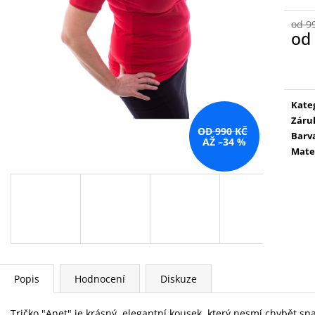
od 9
od
Měr
cena
Kate
Záru
OD 990 KČ
Barv
AŽ –34 %
Mate
Popis
Hodnocení
Diskuze
Tričko "Anet" je krásný, elegantní kousek, který nesmí chybět s