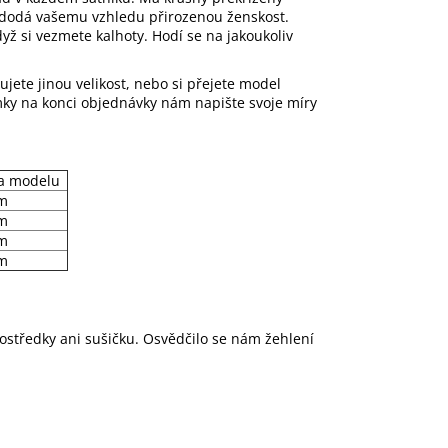
í a dodá vašemu vzhledu přirozenou ženskost.
yž si vezmete kalhoty. Hodí se na jakoukoliv
ujete jinou velikost, nebo si přejete model
ámky na konci objednávky nám napište svoje míry
a modelu
m
m
m
m
rostředky ani sušičku. Osvědčilo se nám žehlení