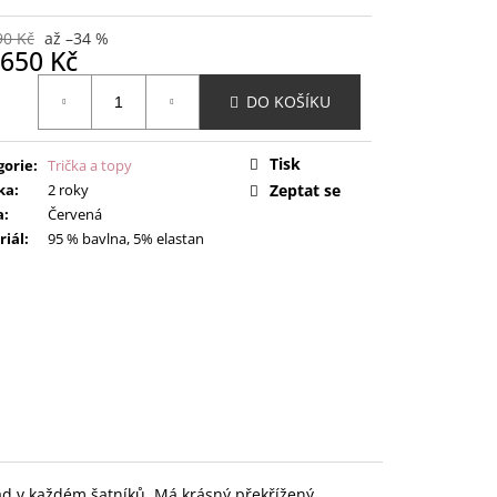
90 Kč
až –34 %
650 Kč
ná
DO KOŠÍKU
:
Tisk
gorie
:
Trička a topy
ka
:
2 roky
Zeptat se
a
:
Červená
riál
:
95 % bavlna, 5% elastan
nad v každém šatníků. Má krásný překřížený