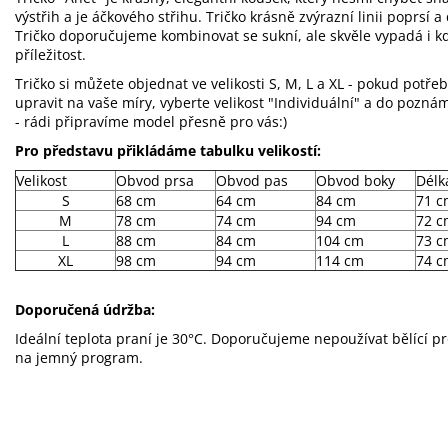
výstřih a je áčkového střihu. Tričko krásně zvýrazní linii poprs
Tričko doporučujeme kombinovat se sukní, ale skvěle vypadá i kd
příležitost.
Tričko si můžete objednat ve velikosti S, M, L a XL - pokud potřeb
upravit na vaše míry, vyberte velikost "Individuální" a do pozn
- rádi připravíme model přesně pro vás:)
Pro představu přikládáme tabulku velikostí:
Velikost
Obvod prsa
Obvod pas
Obvod boky
Délk
S
68 cm
64 cm
84 cm
71 c
M
78 cm
74 cm
94 cm
72 c
L
88 cm
84 cm
104 cm
73 c
XL
98 cm
94 cm
114 cm
74 c
Doporučená údržba:
Ideální teplota praní je 30°C. Doporučujeme nepoužívat bělící p
na jemný program.