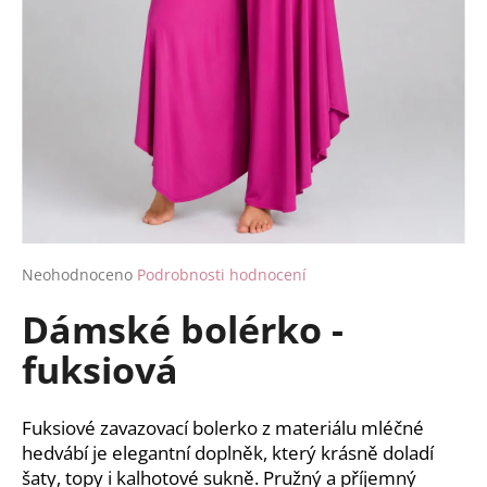
a
j
í
t
?
HLEDAT
Průměrné
Neohodnoceno
Podrobnosti hodnocení
hodnocení
Dámské bolérko -
produktu
je
D
fuksiová
0,0
o
z
p
5
o
hvězdiček.
Fuksiové zavazovací bolerko z materiálu mléčné
r
hedvábí je elegantní doplněk, který krásně doladí
u
šaty, topy i kalhotové sukně. Pružný a příjemný