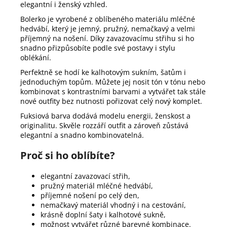
elegantní i ženský vzhled.
Bolerko je vyrobené z oblíbeného materiálu mléčné
hedvábí, který je jemný, pružný, nemačkavý a velmi
příjemný na nošení. Díky zavazovacímu střihu si ho
snadno přizpůsobíte podle své postavy i stylu
oblékání.
Perfektně se hodí ke kalhotovým sukním, šatům i
jednoduchým topům. Můžete jej nosit tón v tónu nebo
kombinovat s kontrastními barvami a vytvářet tak stále
nové outfity bez nutnosti pořizovat celý nový komplet.
Fuksiová barva dodává modelu energii, ženskost a
originalitu. Skvěle rozzáří outfit a zároveň zůstává
elegantní a snadno kombinovatelná.
Proč si ho oblíbíte?
elegantní zavazovací střih,
pružný materiál mléčné hedvábí,
příjemné nošení po celý den,
nemačkavý materiál vhodný i na cestování,
krásně doplní šaty i kalhotové sukně,
možnost vytvářet různé barevné kombinace.