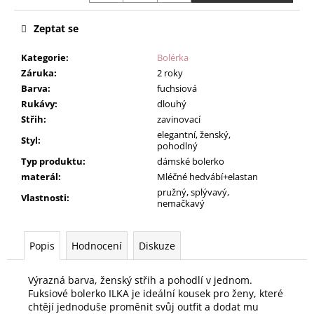
Zeptat se
Kategorie
:
Bolérka
Záruka
:
2 roky
Barva
:
fuchsiová
Rukávy
:
dlouhý
Střih
:
zavinovací
elegantní, ženský,
Styl
:
pohodlný
Typ produktu
:
dámské bolerko
materál
:
Mléčné hedvábí+elastan
pružný, splývavý,
Vlastnosti
:
nemačkavý
Popis
Hodnocení
Diskuze
Výrazná barva, ženský střih a pohodlí v jednom.
Fuksiové bolerko ILKA je ideální kousek pro ženy, které
chtějí jednoduše proměnit svůj outfit a dodat mu