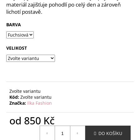
č
materiál zajišťuje pohodlí po celý den a zároveň
u
lichotí postavě.
j
e
BARVA
m
e
VELIKOST
Zvolte variantu
Kód:
Zvolte variantu
Značka:
Ilka Fashion
od
850 Kč
Měrná
DO KOŠÍKU
cena: