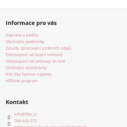
Z
á
Informace pro vás
p
a
Doprava a platba
t
Obchodní podmínky
í
Zásady zpracování osobních údajů
Odstoupení od kupní smlouvy
Odstoupení od smlouvy on-line
Sledování objednávky
Kde Ilka fashion najdete
Affiliate program
Kontakt
info
@
ilka.cz
704 420 272