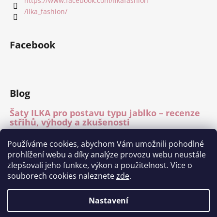
https://www.facebook.com/Ilkafashion
/ilka_fashion/
Facebook
Blog
Šaty ILKA pro postavu typu jablko – recenze
střihů, výhody a zkušenosti
15.7.2026
Používáme cookies, abychom Vám umožnili pohodlné
Mléčné hedvábí – recenze materiálu
prohlížení webu a díky analýze provozu webu neustále
15.7.2026
zlepšovali jeho funkce, výkon a použitelnost. Více o
Módní přehlídka Charita Tábor 11.6.2026
souborech cookies naleznete
zde
.
1.7.2026
Nastavení
Vytvořil Shoptet