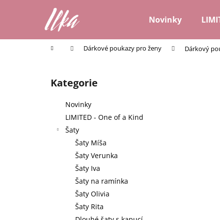
K
Přejít
na
o
Novinky
LIMI
obsah
Zpět
Zpět
š
do
do
í
Domů
Dárkové poukazy pro ženy
Dárkový pou
k
obchodu
obchodu
P
o
Kategorie
Přeskočit
s
kategorie
t
Novinky
r
LIMITED - One of a Kind
a
Šaty
n
Šaty Míša
n
Šaty Verunka
í
Šaty Iva
p
Šaty na ramínka
a
Šaty Olivia
n
Šaty Rita
e
Dlouhé šaty s kapucí