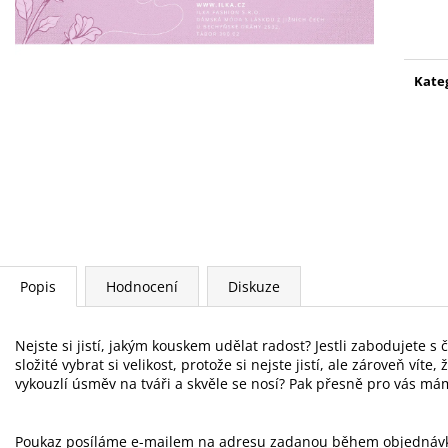
Měr
cena
Kate
Popis
Hodnocení
Diskuze
Nejste si jistí, jakým kouskem udělat radost? Jestli zabodujete 
složité vybrat si velikost, protože si nejste jistí, ale zároveň víte
vykouzlí úsměv na tváři a skvěle se nosí? Pak přesně pro vás má
Poukaz posíláme e-mailem na adresu zadanou během objednávko