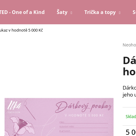
TED - One of a Kind
Šaty
Trička a topy
S
kaz v hodnotě 5 000 Kč
Co potřebujete najít?
Průmě
Neoho
hodno
Dá
produ
HLEDAT
je
ho
0,0
z
5
Doporučujeme
hvězdi
Dárko
jeho 
Skla
5 0