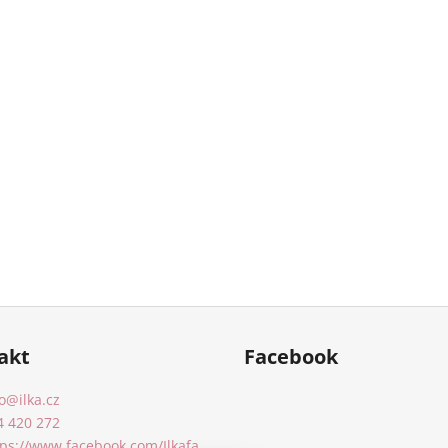
akt
Facebook
o
@
ilka.cz
4 420 272
tps://www.facebook.com/Ilkafa