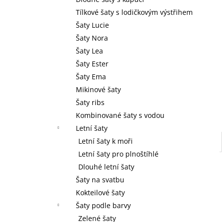
l
Tílkové šaty s lodičkovým výstřihem
Šaty Lucie
Šaty Nora
Šaty Lea
Šaty Ester
Šaty Ema
Mikinové šaty
Šaty ribs
Kombinované šaty s vodou
Letní šaty
Letní šaty k moři
Letní šaty pro plnoštíhlé
Dlouhé letní šaty
Šaty na svatbu
Kokteilové šaty
Šaty podle barvy
Zelené šaty