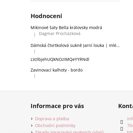
Hodnocení
Mikinové šaty Bella královsky modrá
Dagmar Procházková
|
Hodnocení produktu je 5 z 5 hvězdiček.
Dámská čtvrtkolová sukně Jarní louka | mléčné hedvábí
|
Hodnocení produktu je 2 z 5 hvězdiček.
LVzlbjehUQkNOzIMQeYYRNdl
Zavinovací kalhoty - bordo
|
Hodnocení produktu je 5 z 5 hvězdiček.
Z
á
Informace pro vás
Kont
p
a
Doprava a platba
inf
t
Obchodní podmínky
70
Zásady zpracování osobních údajů
ht