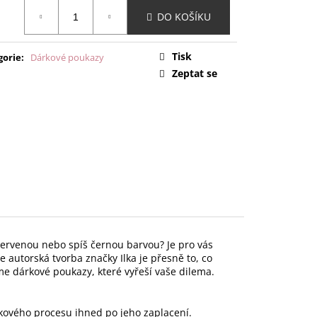
ná
DO KOŠÍKU
:
Tisk
gorie
:
Dárkové poukazy
Zeptat se
s červenou nebo spíš černou barvou? Je pro vás
, že autorská tvorba značky Ilka je přesně to, co
me dárkové poukazy, které vyřeší vaše dilema.
vého procesu ihned po jeho zaplacení.