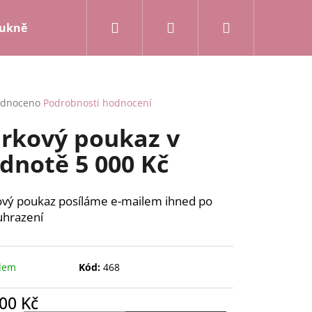
Hledat
Přihlášení
Nákupní
ukně a kalhoty
Mikiny a kardigany
Posledn
košík
rné
dnoceno
Podrobnosti hodnocení
cení
rkový poukaz v
ktu
dnotě 5 000 Kč
ček.
vý poukaz posíláme e-mailem ihned po
uhrazení
dem
Kód:
468
00 Kč