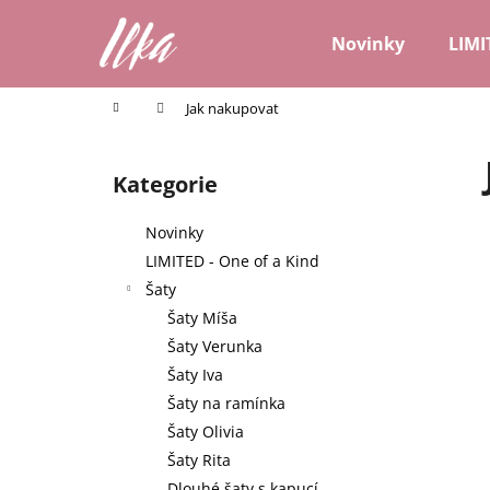
K
Přejít
na
o
Novinky
LIMI
obsah
Zpět
Zpět
š
do
do
í
Domů
Jak nakupovat
k
obchodu
obchodu
P
o
Kategorie
Přeskočit
s
kategorie
t
Novinky
r
LIMITED - One of a Kind
a
Šaty
n
Šaty Míša
n
Šaty Verunka
í
Šaty Iva
p
Šaty na ramínka
a
Šaty Olivia
n
Šaty Rita
e
Dlouhé šaty s kapucí