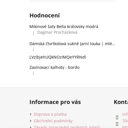
Hodnocení
Mikinové šaty Bella královsky modrá
Dagmar Procházková
|
Hodnocení produktu je 5 z 5 hvězdiček.
Dámská čtvrtkolová sukně Jarní louka | mléčné hedvábí
|
Hodnocení produktu je 2 z 5 hvězdiček.
LVzlbjehUQkNOzIMQeYYRNdl
Zavinovací kalhoty - bordo
|
Hodnocení produktu je 5 z 5 hvězdiček.
Z
á
Informace pro vás
Kont
p
a
Doprava a platba
inf
t
Obchodní podmínky
70
Zásady zpracování osobních údajů
ht