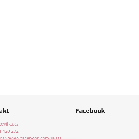
akt
Facebook
o
@
ilka.cz
4 420 272
tps://www.facebook.com/Ilkafa