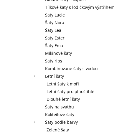
l
Tílkové šaty s lodičkovým výstřihem
Šaty Lucie
Šaty Nora
Šaty Lea
Šaty Ester
Šaty Ema
Mikinové šaty
Šaty ribs
Kombinované šaty s vodou
Letní šaty
Letní šaty k moři
Letní šaty pro plnoštíhlé
Dlouhé letní šaty
Šaty na svatbu
Kokteilové šaty
Šaty podle barvy
Zelené šaty