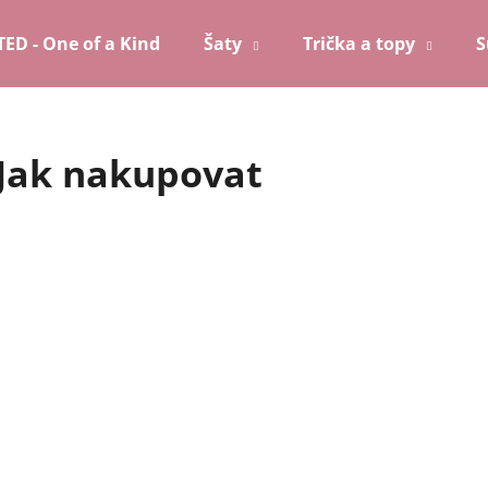
TED - One of a Kind
Šaty
Trička a topy
S
Co potřebujete najít?
Jak nakupovat
HLEDAT
Doporučujeme