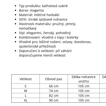
Typ produktu: kalhotová sukně
Barva: magenta
Materiál: mléčné hedvábí
Střih: široké splývavé nohavice
Vlastnosti materiálu: pružný, jemný,
nemačkavý
Styl: elegantní, ženský, pohodlný
Kombinování: vhodné s topy i bolerky
Vhodné pro: běžné nošení, oslavy, dovolenou,
společenské příležitosti
Doporučení k velikosti: při váhání
doporučujeme menší velikost
Délka nohavice
Dé
Velikost
Obvod pas
vnitřní
S
66 cm
105 cm
M
74 cm
105 cm
L
82 cm
105 cm
XL
90 cm
105 cm