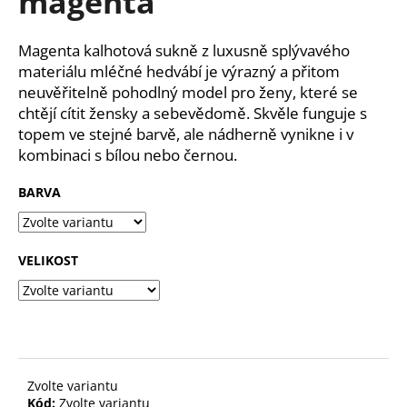
magenta
č
z
u
5
j
hvězdiček.
Magenta kalhotová sukně z luxusně splývavého
e
materiálu mléčné hedvábí je výrazný a přitom
m
neuvěřitelně pohodlný model pro ženy, které se
e
chtějí cítit žensky a sebevědomě. Skvěle funguje s
topem ve stejné barvě, ale nádherně vynikne i v
kombinaci s bílou nebo černou.
BARVA
VELIKOST
Zvolte variantu
Kód:
Zvolte variantu