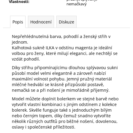
Vlastnosti
:
nemačkavý
Popis
Hodnocení
Diskuze
Nepřehlédnutelná barva, pohodlí a ženský střih v
jednom.
Kalhotová sukně ILKA v odstínu magenta je ideální
volbou pro ženy, které milují eleganci, ale nechtějí se
vzdát pohodlí.
Díky střihu připomínajícímu dlouhou splývavou sukni
působí model velmi elegantně a zároveň nabízí
maximální volnost pohybu. Jemný pružný materiál
mléčné hedvábí se krásně přizpůsobí postavě,
nemačká se a při nošení je mimořádně příjemný.
Model můžete doplnit bolerkem ve stejné barvě nebo
vytvořit vlastní kombinaci s jiným odstínem z kolekce
bolerek. Skvěle funguje také s jednoduchým bílým
nebo černým topem, díky čemuž snadno vytvoříte
několik různých outfitů pro běžné nošení, dovolenou,
oslavy i společenské příležitosti.