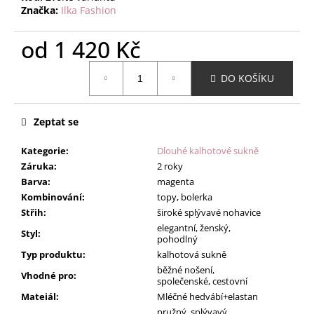
Značka:
Ilka Fashion
od
1 420 Kč
Měrná
DO KOŠÍKU
cena:
Zeptat se
Kategorie
:
Dlouhé kalhotové sukně
Záruka
:
2 roky
Barva
:
magenta
Kombinování
:
topy, bolerka
Střih
:
široké splývavé nohavice
elegantní, ženský,
Styl
:
pohodlný
Typ produktu
:
kalhotová sukně
běžné nošení,
Vhodné pro
:
společenské, cestovní
Mateiál
:
Mléčné hedvábí+elastan
pružný, splývavý,