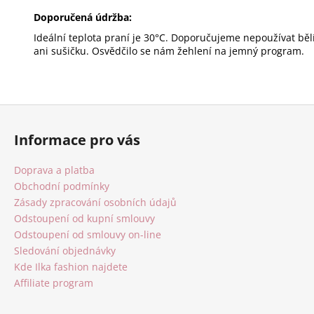
Doporučená údržba:
Ideální teplota praní je 30°C. Doporučujeme nepoužívat běl
ani sušičku. Osvědčilo se nám žehlení na jemný program.
Z
á
Informace pro vás
p
a
Doprava a platba
t
Obchodní podmínky
í
Zásady zpracování osobních údajů
Odstoupení od kupní smlouvy
Odstoupení od smlouvy on-line
Sledování objednávky
Kde Ilka fashion najdete
Affiliate program