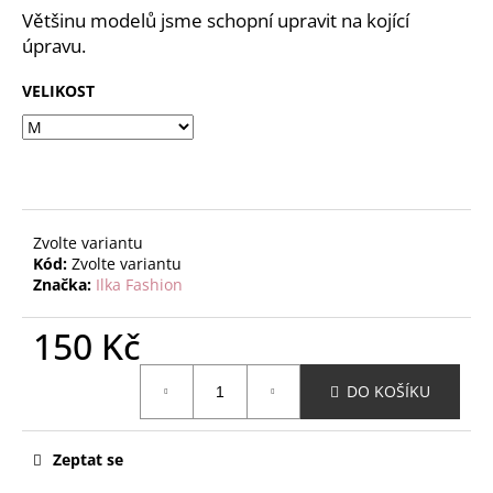
č
z
Většinu modelů jsme schopní upravit na kojící
u
5
úpravu.
j
hvězdiček.
e
VELIKOST
m
e
Zvolte variantu
Kód:
Zvolte variantu
Značka:
Ilka Fashion
150 Kč
Měrná
DO KOŠÍKU
cena:
Zeptat se