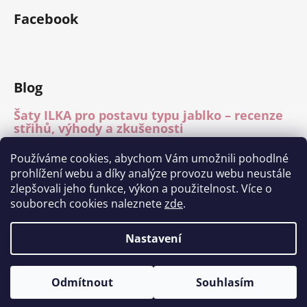
Facebook
Blog
Šaty ILKA pro postavu typu jablko – recenze
střihů, výhody a zkušenosti
15.7.2026
Používáme cookies, abychom Vám umožnili pohodlné
Mléčné hedvábí – recenze materiálu
prohlížení webu a díky analýze provozu webu neustále
15.7.2026
zlepšovali jeho funkce, výkon a použitelnost. Více o
Módní přehlídka Charita Tábor 11.6.2026
souborech cookies naleznete
zde
.
1.7.2026
Nastavení
Vytvořil Shoptet
Odmítnout
Souhlasím
Copyright 2026
Ilka fashion
. Všechna práva vyhrazena.