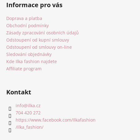
á
Informace pro vás
p
a
Doprava a platba
t
Obchodní podmínky
í
Zásady zpracování osobních údajů
Odstoupení od kupní smlouvy
Odstoupení od smlouvy on-line
Sledování objednávky
Kde Ilka fashion najdete
Affiliate program
Kontakt
info
@
ilka.cz
704 420 272
https://www.facebook.com/Ilkafashion
/ilka_fashion/