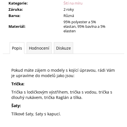
Kategorie
:
Šití na míru
Záruka
:
2 roky
Barva
:
Různá
95% polyester a 5%
Materiál
:
elastan, 95% bavlna a 5%
elasten
Popis
Hodnocení
Diskuze
Pokud máte zájem o modely s kojící úpravou, rádi Vám
je upravíme do modelů jako jsou:
Trička:
Trička s lodičkovým výstřihem, trička s vodou, trička s
dlouhý rukávem, trička Raglán a tílka.
Šaty:
Tílkové šaty, šaty s kapucí.