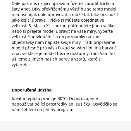
Dále pak mezi kojící úpravu můžeme zařadit tričko a
šaty Anet. Díky překříženému výstřihu se tento model
nemusí nijak dále upravovat a může tak také posloužit
jako kojící úprava. Tričko si můžete objednat ve
velikosti S, M, L a XL - pokud potřebujete jinou velikost,
nebo si přejete model upravit na vaše míry, vyberte
velikost "Individuální" a do poznámky na konci
objednávky nám napište svoje míry - rádi připravíme
model přesně pro vás:) Pokud se Vám líbí jiná barva či
vzor, ve které je model bežně dostupný, rádi Vám ho
ušijeme z jiných našich barev a vzorů, které si
vyberete.
Doporučená údržba:
Ideální teplota praní je 30°C. Doporučujeme
nepoužívat bělící prostředky ani sušičku. Osvědčilo se
nám žehlení na jemný program.
Z