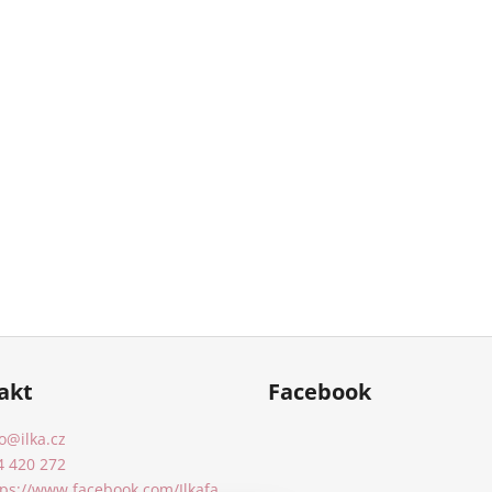
akt
Facebook
o
@
ilka.cz
4 420 272
tps://www.facebook.com/Ilkafa