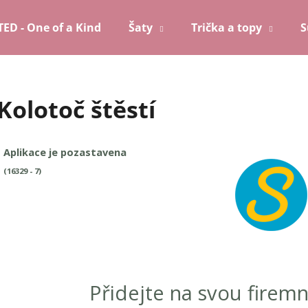
TED - One of a Kind
Šaty
Trička a topy
S
Co potřebujete najít?
Kolotoč štěstí
HLEDAT
Doporučujeme