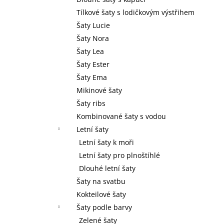
l
Tílkové šaty s lodičkovým výstřihem
Šaty Lucie
Šaty Nora
Šaty Lea
Šaty Ester
Šaty Ema
Mikinové šaty
Šaty ribs
Kombinované šaty s vodou
Letní šaty
Letní šaty k moři
Letní šaty pro plnoštíhlé
Dlouhé letní šaty
Šaty na svatbu
Kokteilové šaty
Šaty podle barvy
Zelené šaty