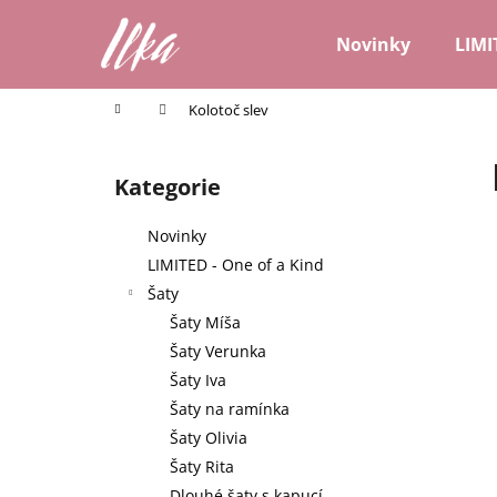
K
Přejít
na
o
Novinky
LIMI
obsah
Zpět
Zpět
š
do
do
í
Domů
Kolotoč slev
k
obchodu
obchodu
P
o
Kategorie
Přeskočit
s
kategorie
t
Novinky
r
LIMITED - One of a Kind
a
Šaty
n
Šaty Míša
n
Šaty Verunka
í
Šaty Iva
p
Šaty na ramínka
a
Šaty Olivia
n
Šaty Rita
e
Dlouhé šaty s kapucí