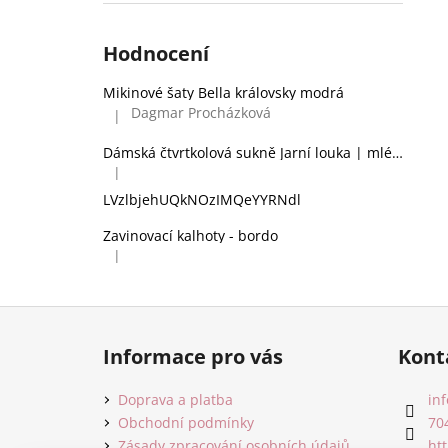
Hodnocení
Mikinové šaty Bella královsky modrá
Dagmar Procházková
|
Hodnocení produktu je 5 z 5 hvězdiček.
Dámská čtvrtkolová sukně Jarní louka | mléčné hedvábí
|
Hodnocení produktu je 2 z 5 hvězdiček.
LVzlbjehUQkNOzIMQeYYRNdl
Zavinovací kalhoty - bordo
|
Hodnocení produktu je 5 z 5 hvězdiček.
Z
á
Informace pro vás
Kont
p
a
Doprava a platba
inf
t
Obchodní podmínky
70
Zásady zpracování osobních údajů
ht