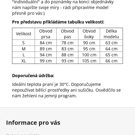
"Individuální" a do poznámky na konci objednávky
nám napište svoje míry - rádi připravíme model
přesně pro vás:)
Pro představu přikládáme tabulku velikostí:
Obvod
Obvod
Obvod
Délka
Velikost
prsa
pas
boky
modelu
S
84 cm
78 cm
90 cm
63 cm
M
89 cm
83 cm
95 cm
64 cm
L
94 cm
88 cm
100 cm
65 cm
XL
99 cm
93 cm
105 cm
66 cm
Doporučená údržba:
Ideální teplota praní je 30°C. Doporučujeme
nepoužívat bělící prostředky ani sušičku. Osvědčilo se
nám žehlení na jemný program.
Z
á
Informace pro vás
p
a