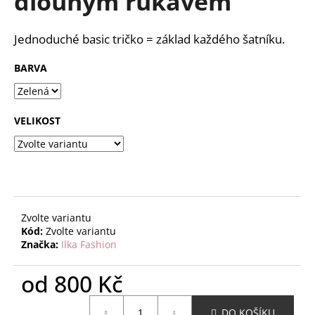
dlouhým rukávem
č
z
u
5
j
hvězdiček.
Jednoduché basic tričko = základ každého šatníku.
e
m
BARVA
e
VELIKOST
Zvolte variantu
Kód:
Zvolte variantu
Značka:
Ilka Fashion
od
800 Kč
Měrná
DO KOŠÍKU
cena: