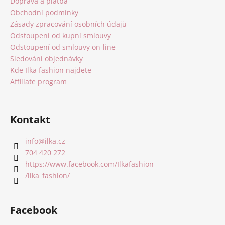
Doprava a platba
t
Obchodní podmínky
í
Zásady zpracování osobních údajů
Odstoupení od kupní smlouvy
Odstoupení od smlouvy on-line
Sledování objednávky
Kde Ilka fashion najdete
Affiliate program
Kontakt
info
@
ilka.cz
704 420 272
https://www.facebook.com/Ilkafashion
/ilka_fashion/
Facebook