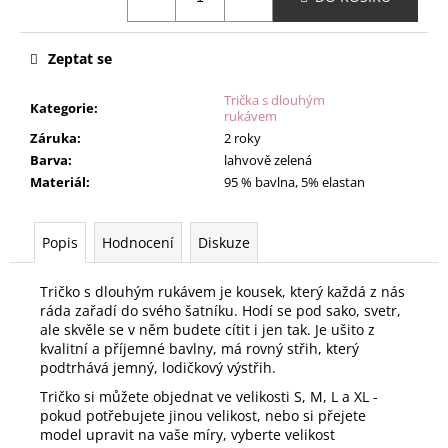
Zeptat se
Trička s dlouhým
Kategorie
:
rukávem
Záruka
:
2 roky
Barva
:
lahvově zelená
Materiál
:
95 % bavlna, 5% elastan
Popis
Hodnocení
Diskuze
Tričko s dlouhým rukávem je kousek, který každá z nás
ráda zařadí do svého šatníku. Hodí se pod sako, svetr,
ale skvěle se v něm budete cítit i jen tak. Je ušito z
kvalitní a příjemné bavlny, má rovný střih, který
podtrhává jemný, lodičkový výstřih.
Tričko si můžete objednat ve velikosti S, M, L a XL -
pokud potřebujete jinou velikost, nebo si přejete
model upravit na vaše míry, vyberte velikost