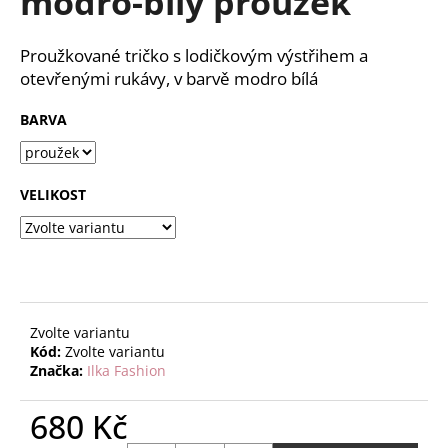
modro-bílý proužek
č
z
u
5
j
hvězdiček.
Proužkované tričko s lodičkovým výstřihem a
e
otevřenými rukávy, v barvě modro bílá
m
e
BARVA
VELIKOST
Zvolte variantu
Kód:
Zvolte variantu
Značka:
Ilka Fashion
680 Kč