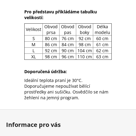
Pro představu přikládáme tabulku
velikostí:
Obvod
Obvod
Obvod
Délka
Velikost
prsa
pas
boky
modelu
S
80 cm
76 cm
92 cm
60 cm
M
86 cm
84 cm
98 cm
61 cm
L
92 cm
90 cm
104 cm
62 cm
XL
98 cm
96 cm
110 cm
63 cm
Doporučená údržba:
Ideální teplota praní je 30°C.
Doporučujeme nepoužívat bělící
prostředky ani sušičku. Osvědčilo se nám
žehlení na jemný program.
Z
á
Informace pro vás
p