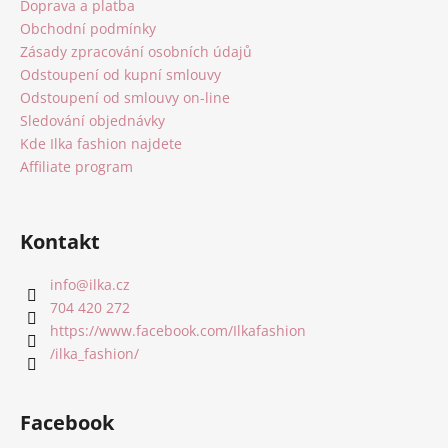
a
Doprava a platba
t
Obchodní podmínky
í
Zásady zpracování osobních údajů
Odstoupení od kupní smlouvy
Odstoupení od smlouvy on-line
Sledování objednávky
Kde Ilka fashion najdete
Affiliate program
Kontakt
info
@
ilka.cz
704 420 272
https://www.facebook.com/Ilkafashion
/ilka_fashion/
Facebook