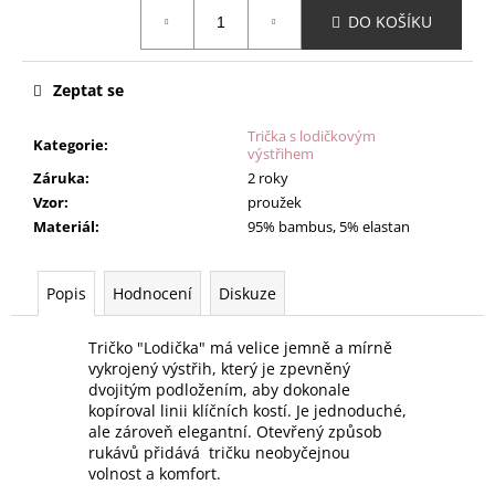
Měrná
DO KOŠÍKU
cena:
Zeptat se
Trička s lodičkovým
Kategorie
:
výstřihem
Záruka
:
2 roky
Vzor
:
proužek
Materiál
:
95% bambus, 5% elastan
Popis
Hodnocení
Diskuze
Tričko "Lodička" má velice jemně a mírně
vykrojený výstřih, který je zpevněný
dvojitým podložením, aby dokonale
kopíroval linii klíčních kostí. Je jednoduché,
ale zároveň elegantní. Otevřený způsob
rukávů přidává tričku neobyčejnou
volnost a komfort.