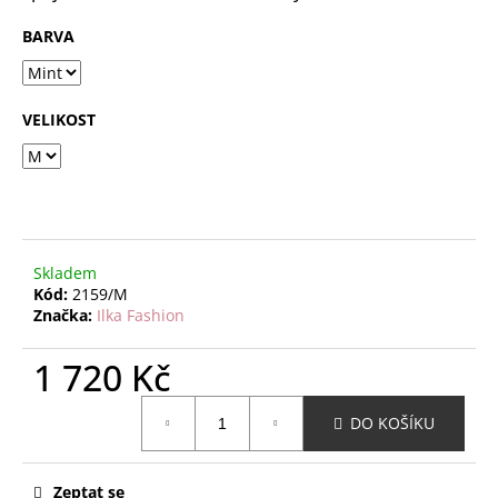
č
u
BARVA
j
e
m
VELIKOST
e
Skladem
Kód:
2159/M
Značka:
Ilka Fashion
1 720 Kč
Měrná
DO KOŠÍKU
cena:
Zeptat se