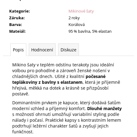
Kategorie
:
Mikinové šaty
Záruka
:
2 roky
Barva
:
Korálová
Mateiál
:
95 % bavlna, 5% elastan
Popis
Hodnocení
Diskuze
Mikino šaty v teplém odstínu terakoty jsou ideální
volbou pro pohodlné a zároveň ženské nošení v
chladnějších dnech. Ušité z kvalitní
počesané
teplákoviny z bavlny s elastanem
, která je příjemně
hřejivá, měkká na dotek a krásně se přizpůsobí
postavě.
Dominantním prvkem je kapuce, který dodává šatům
moderní vzhled a příjemný komfort.
Dlouhé manžety
s možností ohrnutí umožňují variabilní styling podle
nálady i počasí. Praktické kapsy s kontrastním lemem
podtrhují ležérní charakter šatů a zvyšují jejich
funkčnost.