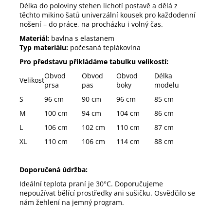
Délka do poloviny stehen lichotí postavě a dělá z
těchto mikino šatů univerzální kousek pro každodenní
nošení – do práce, na procházku i volný čas.
Materiál:
bavlna s elastanem
Typ materiálu:
počesaná teplákovina
Pro představu přikládáme tabulku velikostí:
Obvod
Obvod
Obvod
Délka
Velikost
prsa
pas
boky
modelu
S
96 cm
90 cm
96 cm
85 cm
M
100 cm
94 cm
104 cm
86 cm
L
106 cm
102 cm
110 cm
87 cm
XL
110 cm
106 cm
114 cm
88 cm
Doporučená údržba:
Ideální teplota praní je 30°C. Doporučujeme
nepoužívat bělící prostředky ani sušičku. Osvědčilo se
nám žehlení na jemný program.